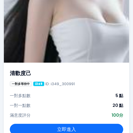
清歡度己
ID: i349_300991
一對多等待中
i349
一對多點數
5 點
一對一點數
20 點
滿意度評分
100分
立即進入