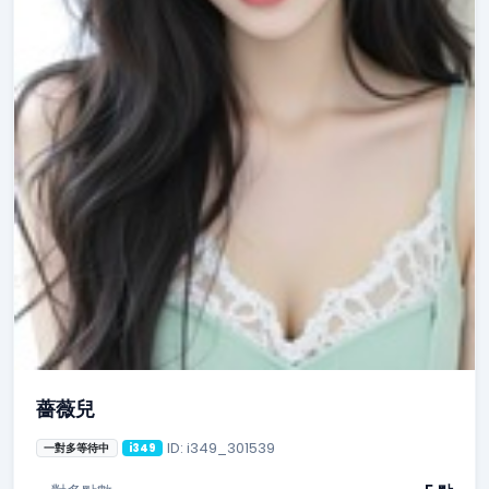
薔薇兒
ID: i349_301539
一對多等待中
i349