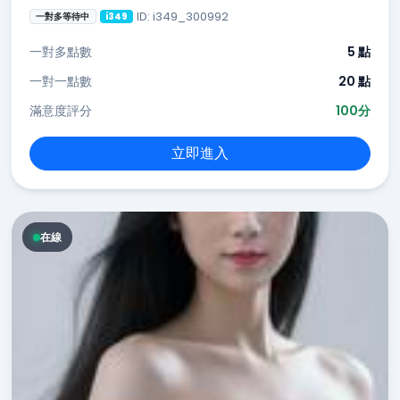
ID: i349_300992
一對多等待中
i349
一對多點數
5 點
一對一點數
20 點
滿意度評分
100分
立即進入
在線