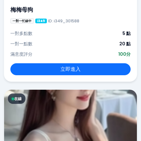
梅梅母狗
ID: i349_301588
一對一忙線中
i349
一對多點數
5 點
一對一點數
20 點
滿意度評分
100分
立即進入
在線