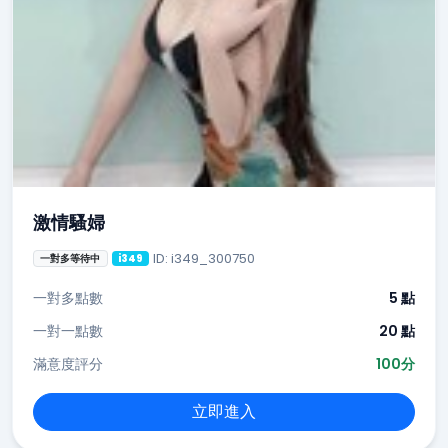
激情騷婦
ID: i349_300750
一對多等待中
i349
一對多點數
5 點
一對一點數
20 點
滿意度評分
100分
立即進入