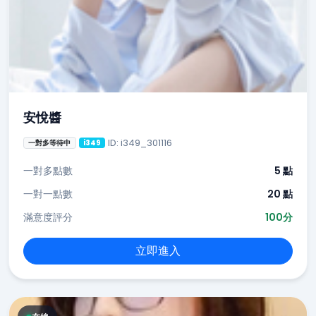
安悅醬
ID: i349_301116
一對多等待中
i349
一對多點數
5 點
一對一點數
20 點
滿意度評分
100分
立即進入