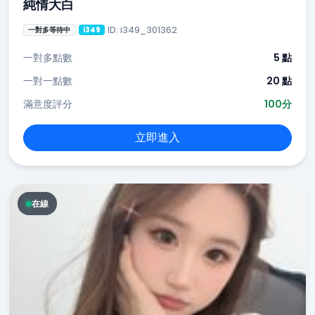
純情大白
ID: i349_301362
一對多等待中
i349
一對多點數
5 點
一對一點數
20 點
滿意度評分
100分
立即進入
在線