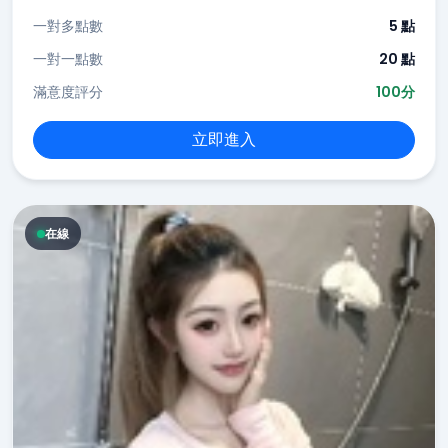
一對多點數
5 點
一對一點數
20 點
滿意度評分
100分
立即進入
在線