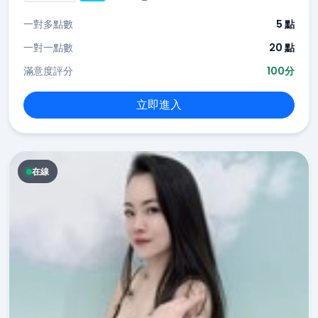
一對多點數
5 點
一對一點數
20 點
滿意度評分
100分
立即進入
在線