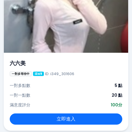
六六美
ID: i349_301606
一對多等待中
i349
一對多點數
5 點
一對一點數
20 點
滿意度評分
100分
立即進入