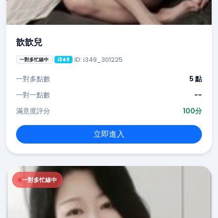
歆歆兒
ID: i349_301225
一對多忙線中
i349
一對多點數
5 點
一對一點數
--
滿意度評分
100分
立即進入
一對多忙線中