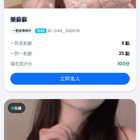
樂蘇蘇
ID: i349_300978
一對多等待中
i349
一對多點數
6 點
一對一點數
25 點
滿意度評分
100分
立即進入
在線