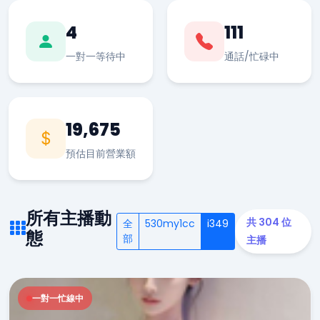
4
111
一對一等待中
通話/忙碌中
19,675
預估目前營業額
所有主播動
共 304 位
全
530my1cc
i349
態
部
主播
一對一忙線中