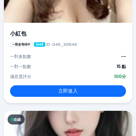
小紅包
ID: i349_301549
一對多等待中
i349
一對多點數
--
一對一點數
15 點
滿意度評分
100分
立即進入
在線