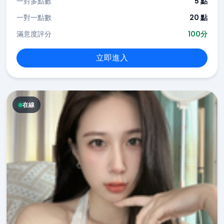
一對多點數
5 點
一對一點數
20 點
滿意度評分
100分
立即進入
在線