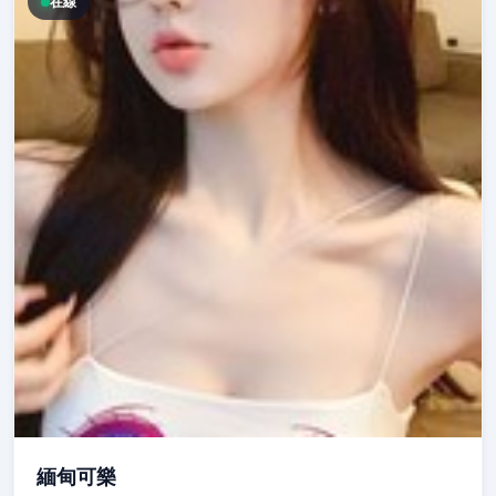
在線
緬甸可樂