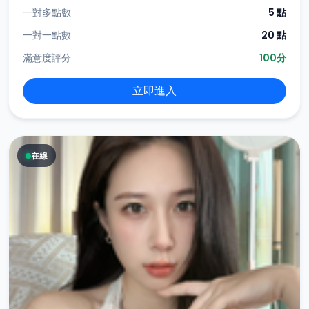
一對多點數
5 點
一對一點數
20 點
滿意度評分
100分
立即進入
在線