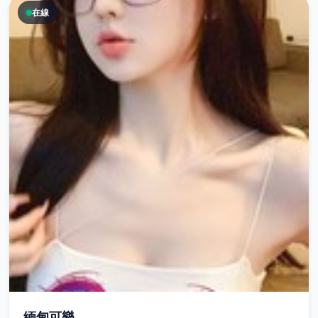
在線
緬甸可樂