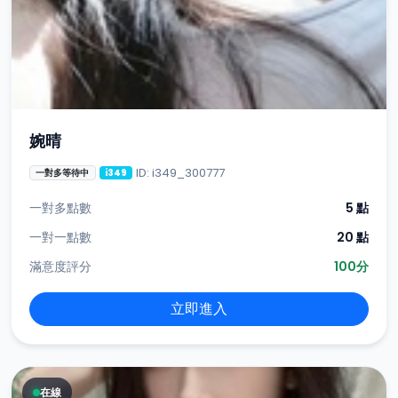
婉晴
ID: i349_300777
一對多等待中
i349
一對多點數
5 點
一對一點數
20 點
滿意度評分
100分
立即進入
在線