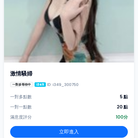
激情騷婦
ID: i349_300750
一對多等待中
i349
一對多點數
5 點
一對一點數
20 點
滿意度評分
100分
立即進入