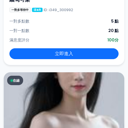
ID: i349_300992
一對多等待中
i349
一對多點數
5 點
一對一點數
20 點
滿意度評分
100分
立即進入
在線