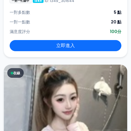
ID: i349_301644
一對一忙線中
i349
一對多點數
5 點
一對一點數
20 點
滿意度評分
100分
立即進入
在線