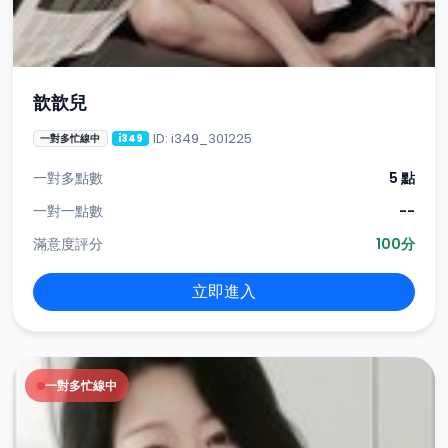
歆歆兒
ID: i349_301225
一對多忙線中
i349
一對多點數
5 點
一對一點數
--
滿意度評分
100分
立即進入
一對多忙線中