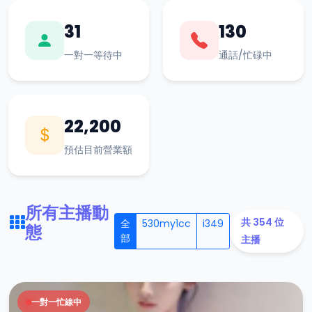
31
130
一對一等待中
通話/忙碌中
22,200
預估目前營業額
所有主播動
共 354 位
全
530my1cc
i349
態
部
主播
一對一忙線中