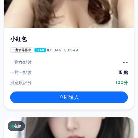
小紅包
ID: i349_301549
一對多等待中
i349
一對多點數
--
一對一點數
15 點
滿意度評分
100分
立即進入
在線