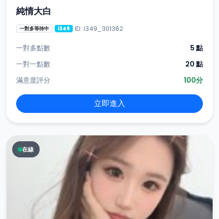
純情大白
ID: i349_301362
一對多等待中
i349
一對多點數
5 點
一對一點數
20 點
滿意度評分
100分
立即進入
在線