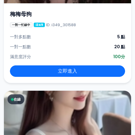
梅梅母狗
ID: i349_301588
一對一忙線中
i349
一對多點數
5 點
一對一點數
20 點
滿意度評分
100分
立即進入
在線