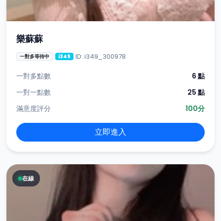
樂蘇蘇
ID: i349_300978
一對多等待中
i349
一對多點數
6 點
一對一點數
25 點
滿意度評分
100分
立即進入
在線