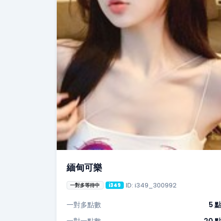
緬甸可樂
ID: i349_300992
一對多等待中
i349
一對多點數
5 