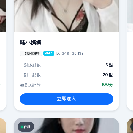
騷小媽媽
ID: i349_301139
一對多忙線中
i349
點
一對多點數
5 點
-
一對一點數
20 點
分
滿意度評分
100分
立即進入
在線