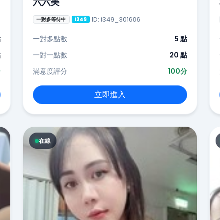
六六美
ID: i349_301606
一對多等待中
i349
點
一對多點數
5 點
點
一對一點數
20 點
分
滿意度評分
100分
立即進入
在線