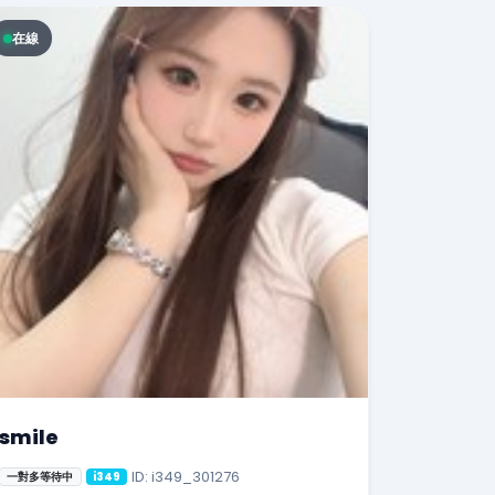
在線
smile
ID: i349_301276
一對多等待中
i349