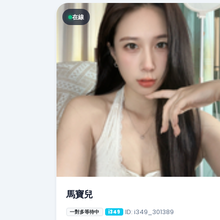
在線
馬寶兒
ID: i349_301389
一對多等待中
i349