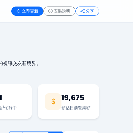
立即更新
安裝說明
分享
的視訊交友新境界。
1
19,675
話/忙碌中
預估目前營業額