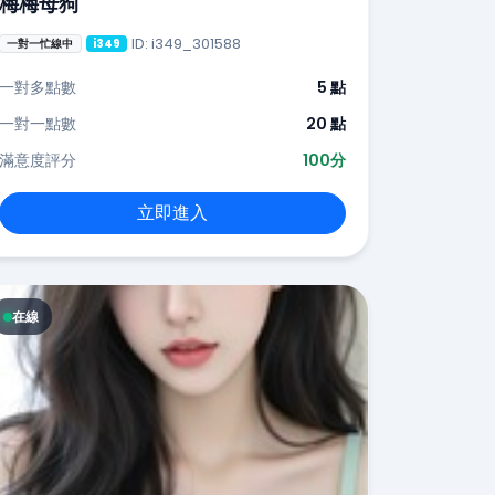
梅梅母狗
ID: i349_301588
一對一忙線中
i349
一對多點數
5 點
一對一點數
20 點
滿意度評分
100分
立即進入
在線