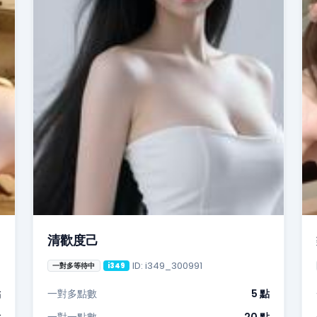
清歡度己
ID: i349_300991
一對多等待中
i349
點
一對多點數
5 點