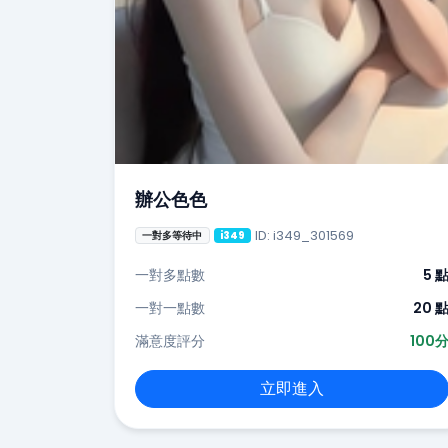
辦公色色
ID: i349_301569
一對多等待中
i349
一對多點數
5 
一對一點數
20 
滿意度評分
100
立即進入