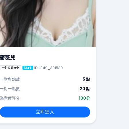
薔薇兒
ID: i349_301539
一對多等待中
i349
一對多點數
5 點
一對一點數
20 點
滿意度評分
100分
立即進入