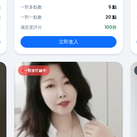
點
一對多點數
5 點
點
一對一點數
20 點
分
滿意度評分
100分
立即進入
一對多忙線中