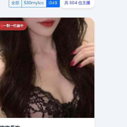
全部
530my1cc
i349
共 304 位主播
一對一忙線中