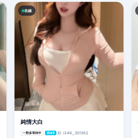
在線
純情大白
ID: i349_301362
一對多等待中
i349