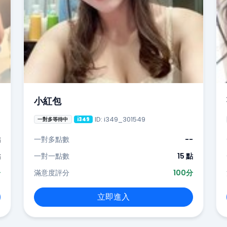
小紅包
ID: i349_301549
一對多等待中
i349
點
一對多點數
--
點
一對一點數
15 點
分
滿意度評分
100分
立即進入