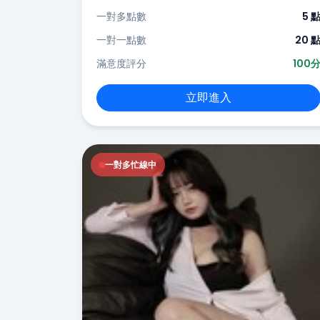
一對多點數
5 
一對一點數
20 
滿意度評分
100
立即進入
一對多忙線中