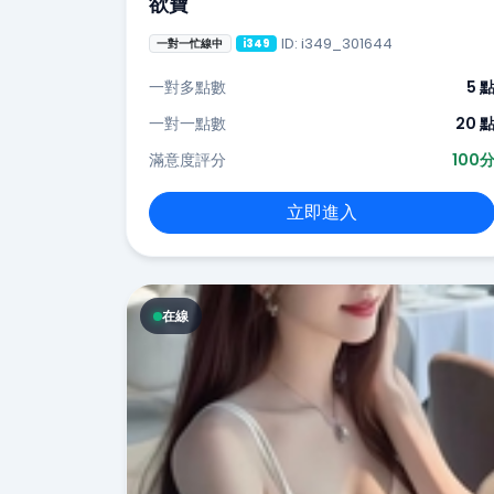
欲寶
ID: i349_301644
一對一忙線中
i349
一對多點數
5 
一對一點數
20 
滿意度評分
100
立即進入
在線