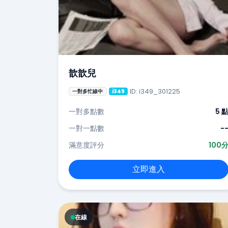
歆歆兒
ID: i349_301225
一對多忙線中
i349
一對多點數
5 
一對一點數
-
滿意度評分
100
立即進入
在線