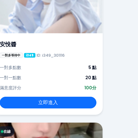
安悅醬
ID: i349_301116
一對多等待中
i349
一對多點數
5 點
一對一點數
20 點
滿意度評分
100分
立即進入
在線