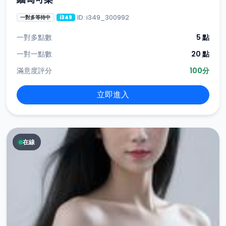
ID: i349_300992
一對多等待中
i349
一對多點數
5 點
一對一點數
20 點
滿意度評分
100分
立即進入
在線