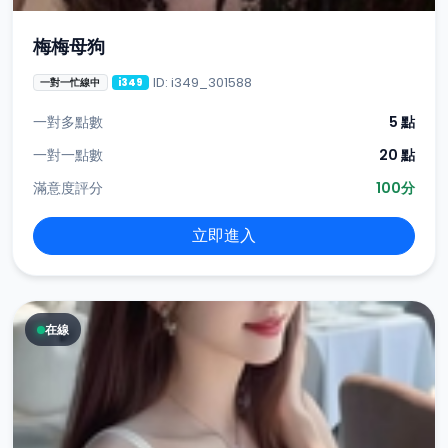
梅梅母狗
ID: i349_301588
一對一忙線中
i349
一對多點數
5 點
一對一點數
20 點
滿意度評分
100分
立即進入
在線