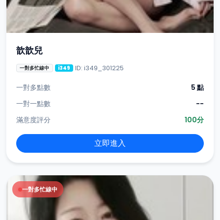
歆歆兒
ID: i349_301225
一對多忙線中
i349
一對多點數
5 點
一對一點數
--
滿意度評分
100分
立即進入
一對多忙線中