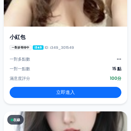
小紅包
ID: i349_301549
一對多等待中
i349
一對多點數
--
一對一點數
15 點
滿意度評分
100分
立即進入
在線