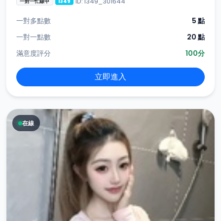
ID: i349_301644
一對一忙線中
i349
一對多點數
5 點
一對一點數
20 點
滿意度評分
100分
立即進入
在線