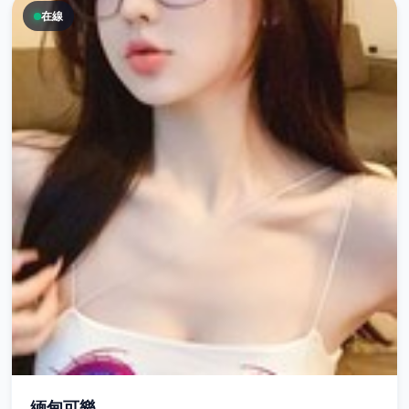
在線
緬甸可樂