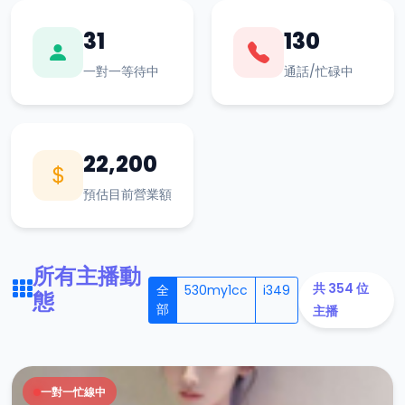
31
130
一對一等待中
通話/忙碌中
22,200
預估目前營業額
所有主播動
共 354 位
全
530my1cc
i349
態
部
主播
一對一忙線中