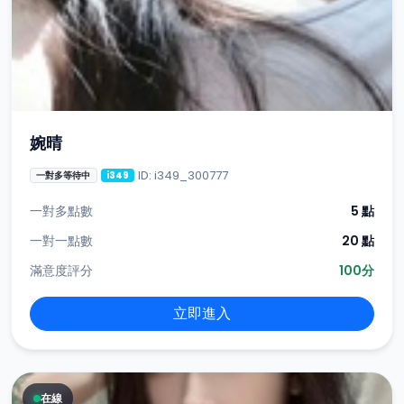
婉晴
ID: i349_300777
一對多等待中
i349
一對多點數
5 點
一對一點數
20 點
滿意度評分
100分
立即進入
在線