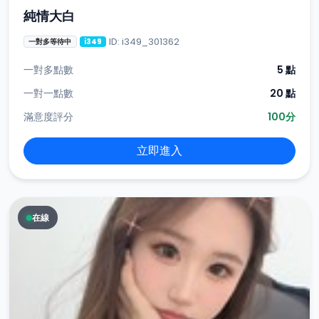
純情大白
ID: i349_301362
一對多等待中
i349
一對多點數
5 點
一對一點數
20 點
滿意度評分
100分
立即進入
在線