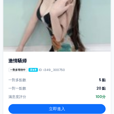
激情騷婦
ID: i349_300750
一對多等待中
i349
一對多點數
5 點
一對一點數
20 點
滿意度評分
100分
立即進入