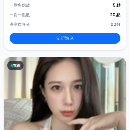
一對多點數
5 點
一對一點數
20 點
滿意度評分
100分
立即進入
在線