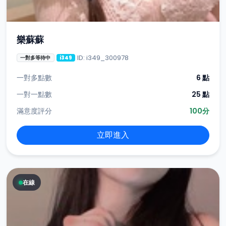
樂蘇蘇
ID: i349_300978
一對多等待中
i349
一對多點數
6 點
一對一點數
25 點
滿意度評分
100分
立即進入
在線