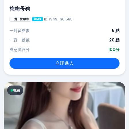
梅梅母狗
ID: i349_301588
一對一忙線中
i349
一對多點數
5 點
一對一點數
20 點
滿意度評分
100分
立即進入
在線