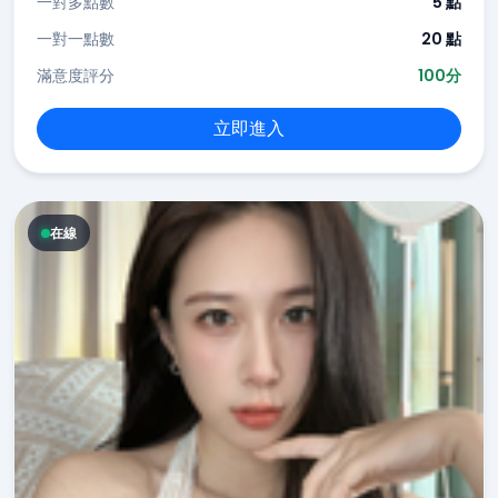
一對多點數
5 點
一對一點數
20 點
滿意度評分
100分
立即進入
在線