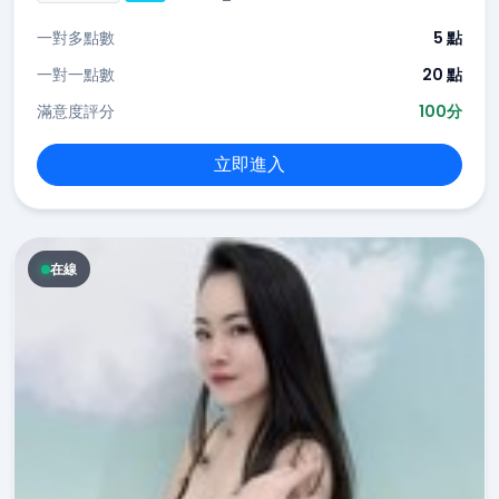
一對多點數
5 點
一對一點數
20 點
滿意度評分
100分
立即進入
在線