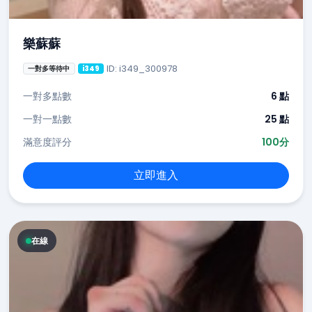
樂蘇蘇
ID: i349_300978
一對多等待中
i349
一對多點數
6 點
一對一點數
25 點
滿意度評分
100分
立即進入
在線