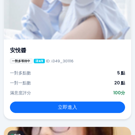
安悅醬
ID: i349_301116
一對多等待中
i349
一對多點數
5 點
一對一點數
20 點
滿意度評分
100分
立即進入