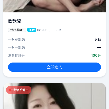
歆歆兒
ID: i349_301225
一對多忙線中
i349
一對多點數
5 點
一對一點數
--
滿意度評分
100分
立即進入
一對多忙線中