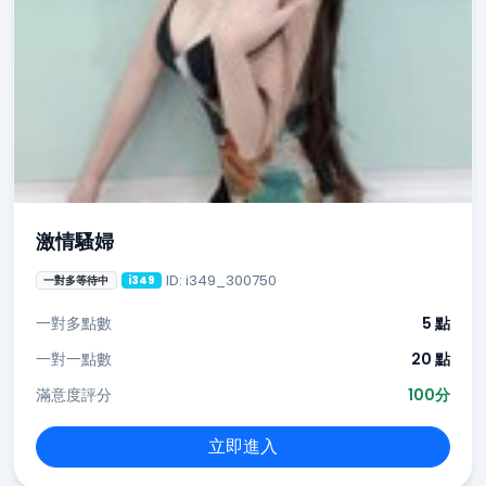
激情騷婦
ID: i349_300750
一對多等待中
i349
一對多點數
5 點
一對一點數
20 點
滿意度評分
100分
立即進入