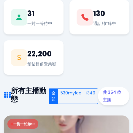
31
130
一對一等待中
通話/忙碌中
22,200
預估目前營業額
所有主播動
共 354 位
全
530my1cc
i349
態
部
主播
一對一忙線中