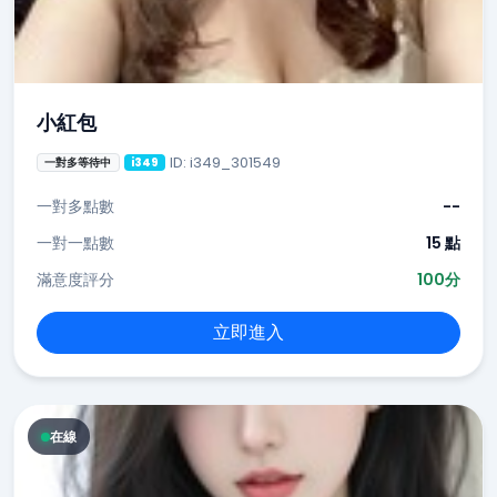
小紅包
ID: i349_301549
一對多等待中
i349
一對多點數
--
一對一點數
15 點
滿意度評分
100分
立即進入
在線