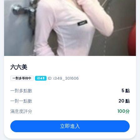
六六美
ID: i349_301606
一對多等待中
i349
一對多點數
5 點
一對一點數
20 點
滿意度評分
100分
立即進入