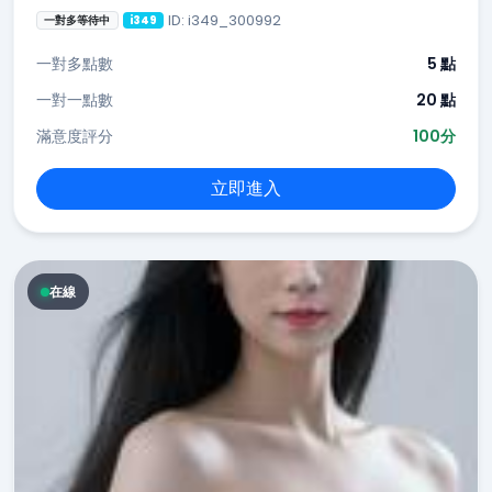
ID: i349_300992
一對多等待中
i349
一對多點數
5 點
一對一點數
20 點
滿意度評分
100分
立即進入
在線