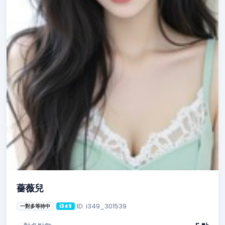
薔薇兒
ID: i349_301539
一對多等待中
i349