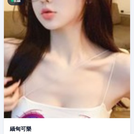
在線
緬甸可樂