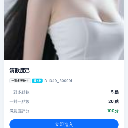
清歡度己
ID: i349_300991
一對多等待中
i349
一對多點數
5 點
一對一點數
20 點
滿意度評分
100分
立即進入