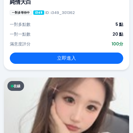
純情大白
ID: i349_301362
一對多等待中
i349
一對多點數
5 點
一對一點數
20 點
滿意度評分
100分
立即進入
在線