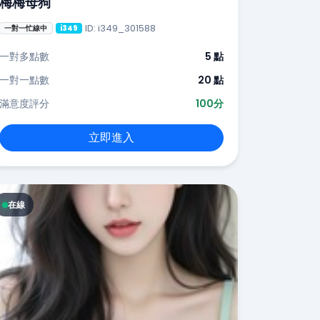
梅梅母狗
ID: i349_301588
一對一忙線中
i349
一對多點數
5 點
一對一點數
20 點
滿意度評分
100分
立即進入
在線