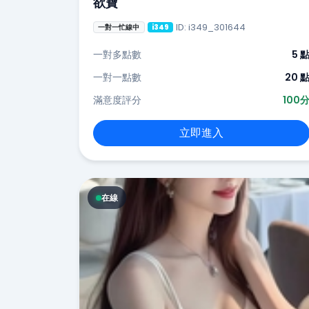
欲寶
ID: i349_301644
一對一忙線中
i349
一對多點數
5 
一對一點數
20 
滿意度評分
100
立即進入
在線