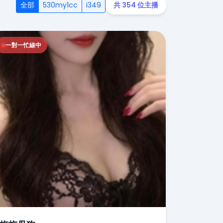
全部
530my1cc
i349
共 354 位主播
一對一忙線中