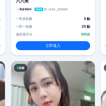
六六美
ID: i349_301606
一對多等待中
i349
點
一對多點數
5 點
點
一對一點數
20 點
分
滿意度評分
100分
立即進入
在線