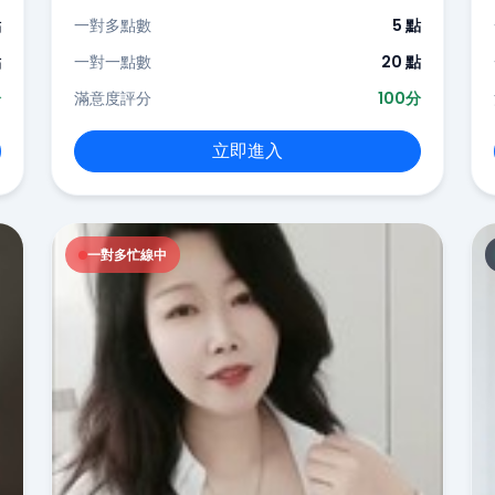
點
一對多點數
5 點
點
一對一點數
20 點
分
滿意度評分
100分
立即進入
一對多忙線中