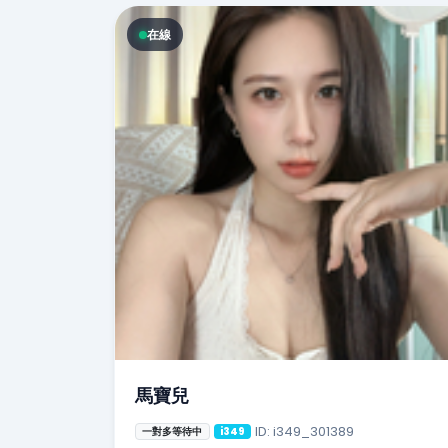
在線
馬寶兒
ID: i349_301389
一對多等待中
i349