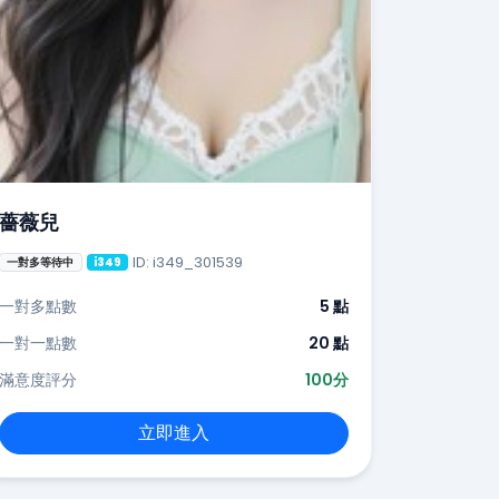
薔薇兒
ID: i349_301539
一對多等待中
i349
一對多點數
5 點
一對一點數
20 點
滿意度評分
100分
立即進入