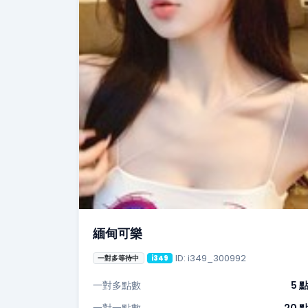
緬甸可樂
ID: i349_300992
一對多等待中
i349
一對多點數
5 