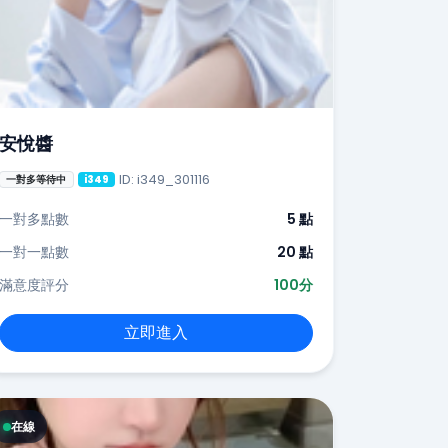
安悅醬
ID: i349_301116
一對多等待中
i349
一對多點數
5 點
一對一點數
20 點
滿意度評分
100分
立即進入
在線