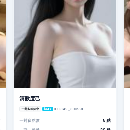
清歡度己
ID: i349_300991
一對多等待中
i349
點
一對多點數
5 點