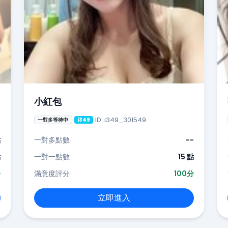
小紅包
ID: i349_301549
一對多等待中
i349
點
一對多點數
--
點
一對一點數
15 點
分
滿意度評分
100分
立即進入