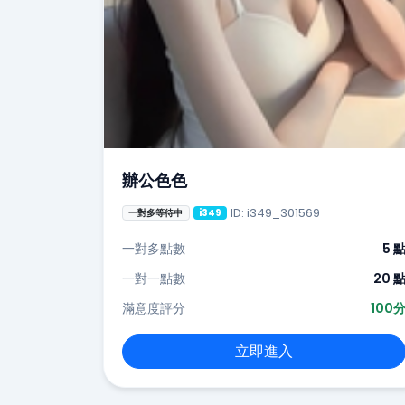
辦公色色
ID: i349_301569
一對多等待中
i349
一對多點數
5 
一對一點數
20 
滿意度評分
100
立即進入