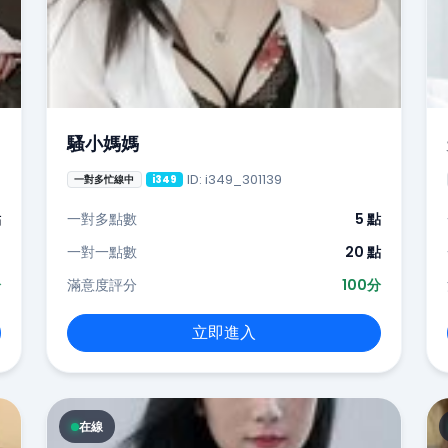
騷小媽媽
ID: i349_301139
一對多忙線中
i349
點
一對多點數
5 點
-
一對一點數
20 點
分
滿意度評分
100分
立即進入
在線