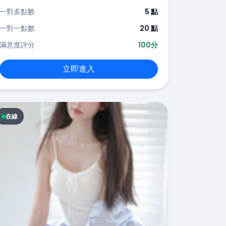
一對多點數
5 點
一對一點數
20 點
滿意度評分
100分
立即進入
在線