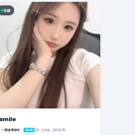
在線
smile
ID: i349_301276
一對多等待中
i349