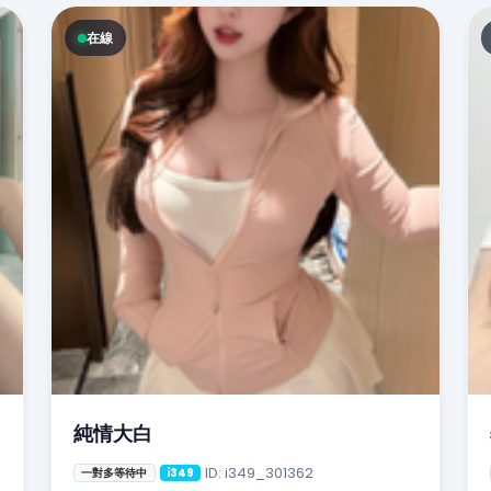
在線
純情大白
ID: i349_301362
一對多等待中
i349