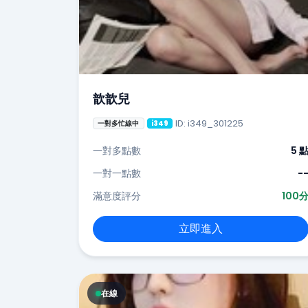
歆歆兒
ID: i349_301225
一對多忙線中
i349
一對多點數
5 
一對一點數
-
滿意度評分
100
立即進入
在線