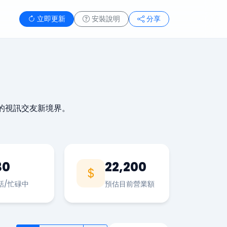
立即更新
安裝說明
分享
的視訊交友新境界。
30
22,200
話/忙碌中
預估目前營業額