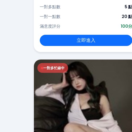
一對多點數
5 
一對一點數
20 
滿意度評分
100
立即進入
一對多忙線中