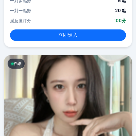
一對多點數
5 點
一對一點數
20 點
滿意度評分
100分
立即進入
在線