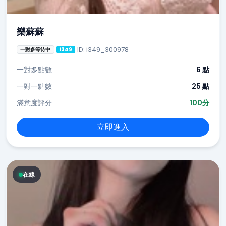
樂蘇蘇
ID: i349_300978
一對多等待中
i349
一對多點數
6 點
一對一點數
25 點
滿意度評分
100分
立即進入
在線