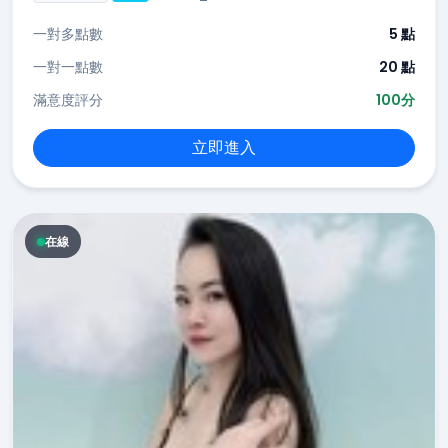
一對多點數
5 點
一對一點數
20 點
滿意度評分
100分
立即進入
在線