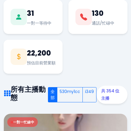
31
130
一對一等待中
通話/忙碌中
22,200
預估目前營業額
所有主播動
共 354 位
全
530my1cc
i349
態
部
主播
一對一忙線中