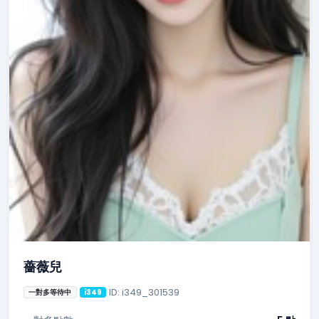
薔薇兒
ID: i349_301539
一對多等待中
i349