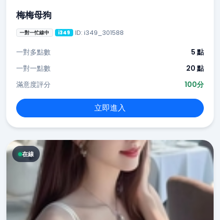
梅梅母狗
ID: i349_301588
一對一忙線中
i349
一對多點數
5 點
一對一點數
20 點
滿意度評分
100分
立即進入
在線