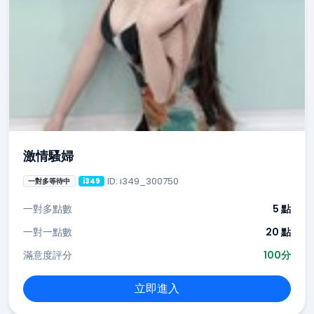
激情騷婦
ID: i349_300750
一對多等待中
i349
一對多點數
5 點
一對一點數
20 點
滿意度評分
100分
立即進入