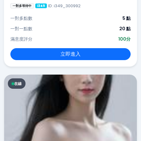
ID: i349_300992
一對多等待中
i349
一對多點數
5 點
一對一點數
20 點
滿意度評分
100分
立即進入
在線