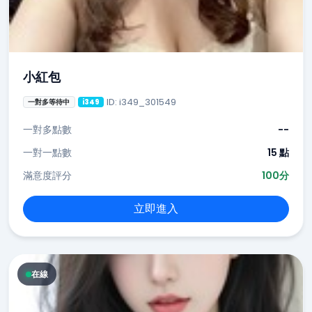
小紅包
ID: i349_301549
一對多等待中
i349
一對多點數
--
一對一點數
15 點
滿意度評分
100分
立即進入
在線