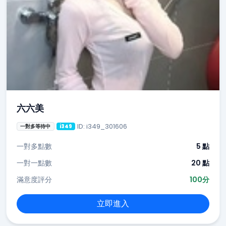
六六美
ID: i349_301606
一對多等待中
i349
一對多點數
5 點
一對一點數
20 點
滿意度評分
100分
立即進入