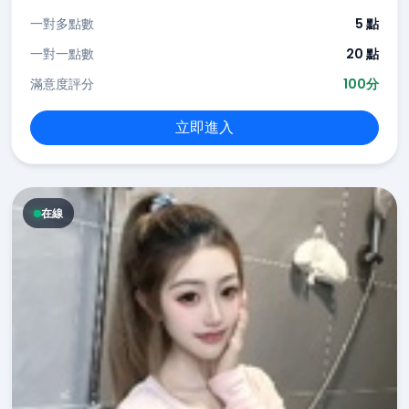
一對多點數
5 點
一對一點數
20 點
滿意度評分
100分
立即進入
在線