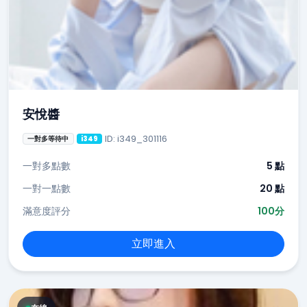
安悅醬
ID: i349_301116
一對多等待中
i349
一對多點數
5 點
一對一點數
20 點
滿意度評分
100分
立即進入