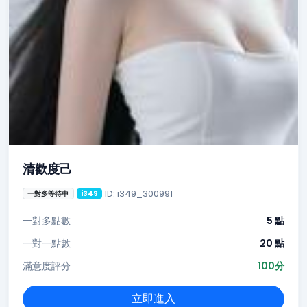
清歡度己
ID: i349_300991
一對多等待中
i349
一對多點數
5 點
一對一點數
20 點
滿意度評分
100分
立即進入