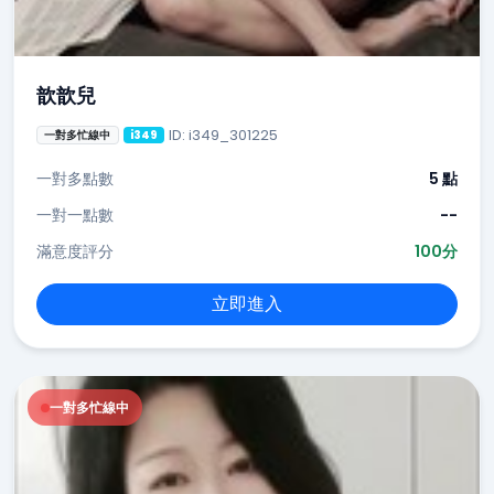
歆歆兒
ID: i349_301225
一對多忙線中
i349
一對多點數
5 點
一對一點數
--
滿意度評分
100分
立即進入
一對多忙線中