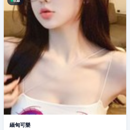
在線
緬甸可樂