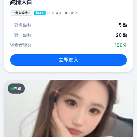
純情大白
ID: i349_301362
一對多等待中
i349
一對多點數
5 點
一對一點數
20 點
滿意度評分
100分
立即進入
在線