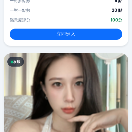
一對多點數
5 點
一對一點數
20 點
滿意度評分
100分
立即進入
在線