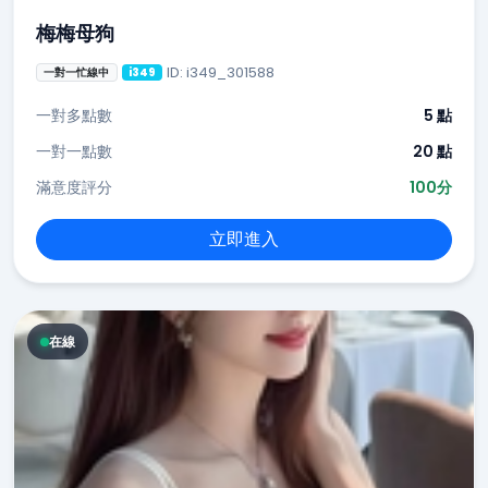
梅梅母狗
ID: i349_301588
一對一忙線中
i349
一對多點數
5 點
一對一點數
20 點
滿意度評分
100分
立即進入
在線