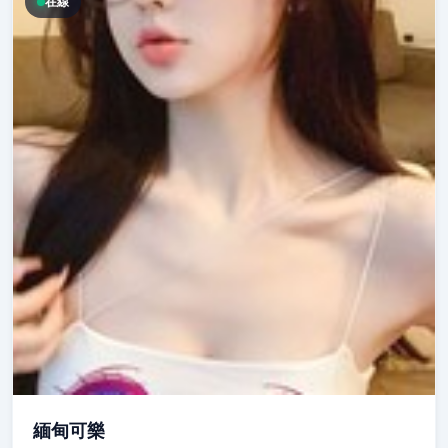
在線
緬甸可樂