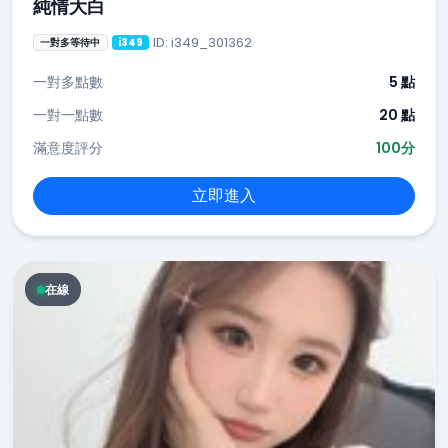
純情大白
ID: i349_301362
一對多等待中
i349
一對多點數
5 點
一對一點數
20 點
滿意度評分
100分
立即進入
在線