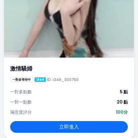
激情騷婦
ID: i349_300750
一對多等待中
i349
一對多點數
5 點
一對一點數
20 點
滿意度評分
100分
立即進入