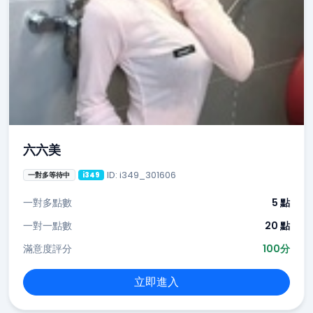
六六美
ID: i349_301606
一對多等待中
i349
一對多點數
5 點
一對一點數
20 點
滿意度評分
100分
立即進入