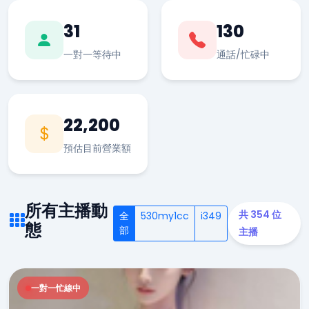
31
130
一對一等待中
通話/忙碌中
22,200
預估目前營業額
所有主播動
共 354 位
全
530my1cc
i349
態
部
主播
一對一忙線中