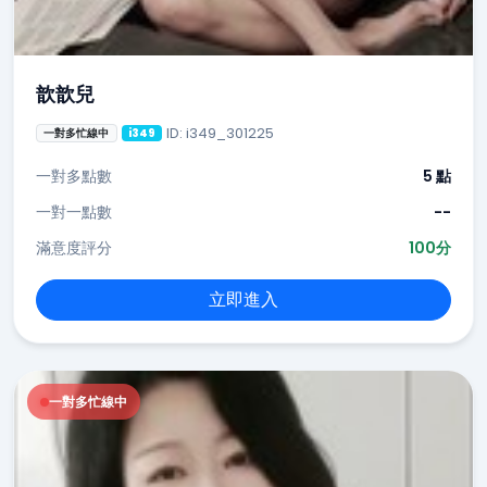
歆歆兒
ID: i349_301225
一對多忙線中
i349
一對多點數
5 點
一對一點數
--
滿意度評分
100分
立即進入
一對多忙線中