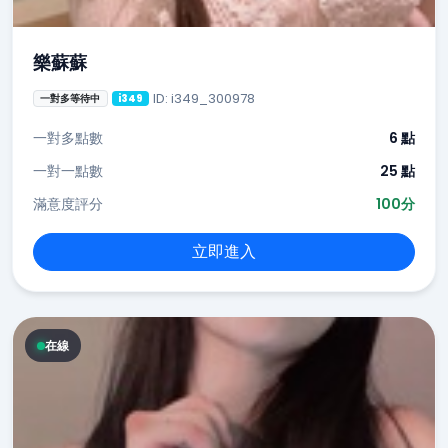
樂蘇蘇
ID: i349_300978
一對多等待中
i349
一對多點數
6 點
一對一點數
25 點
滿意度評分
100分
立即進入
在線