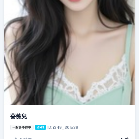
薔薇兒
ID: i349_301539
一對多等待中
i349