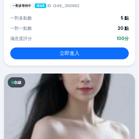
ID: i349_300992
一對多等待中
i349
一對多點數
5 點
一對一點數
20 點
滿意度評分
100分
立即進入
在線