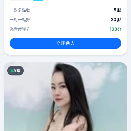
一對多點數
5 點
一對一點數
20 點
滿意度評分
100分
立即進入
在線