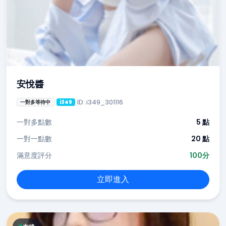
安悅醬
ID: i349_301116
一對多等待中
i349
一對多點數
5 點
一對一點數
20 點
滿意度評分
100分
立即進入