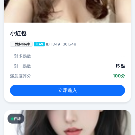
小紅包
ID: i349_301549
一對多等待中
i349
一對多點數
--
一對一點數
15 點
滿意度評分
100分
立即進入
在線