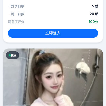
一對多點數
5 點
一對一點數
20 點
滿意度評分
100分
立即進入
在線