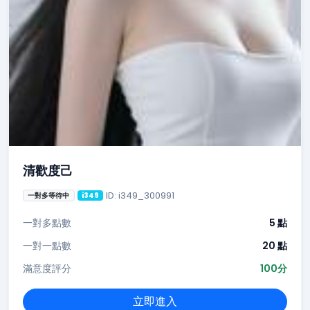
清歡度己
ID: i349_300991
一對多等待中
i349
一對多點數
5 點
一對一點數
20 點
滿意度評分
100分
立即進入