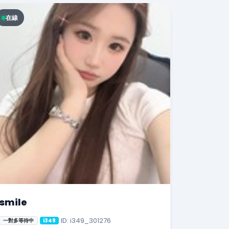
在線
smile
ID: i349_301276
一對多等待中
i349