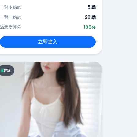
一對多點數
5 點
一對一點數
20 點
滿意度評分
100分
立即進入
在線