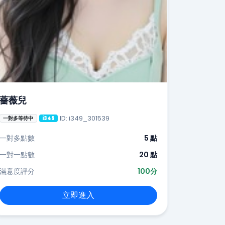
薔薇兒
ID: i349_301539
一對多等待中
i349
一對多點數
5 點
一對一點數
20 點
滿意度評分
100分
立即進入