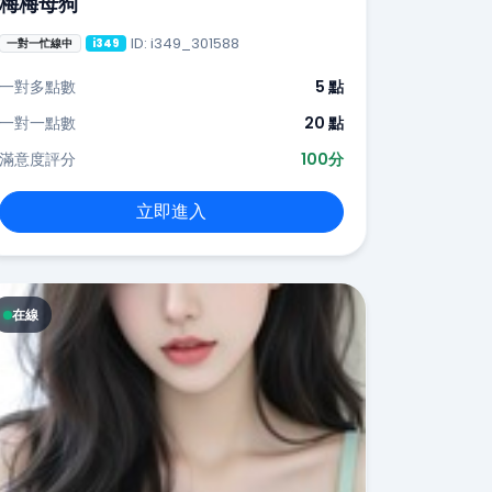
梅梅母狗
ID: i349_301588
一對一忙線中
i349
一對多點數
5 點
一對一點數
20 點
滿意度評分
100分
立即進入
在線