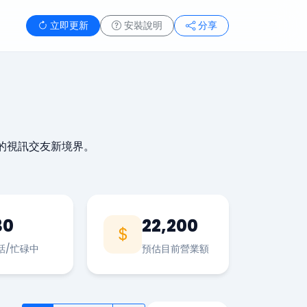
立即更新
安裝說明
分享
的視訊交友新境界。
30
22,200
話/忙碌中
預估目前營業額