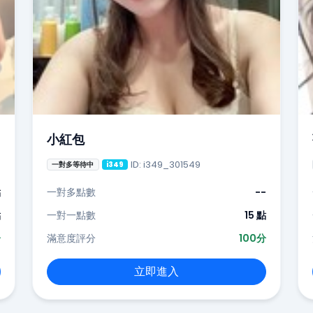
小紅包
ID: i349_301549
一對多等待中
i349
點
一對多點數
--
點
一對一點數
15 點
分
滿意度評分
100分
立即進入