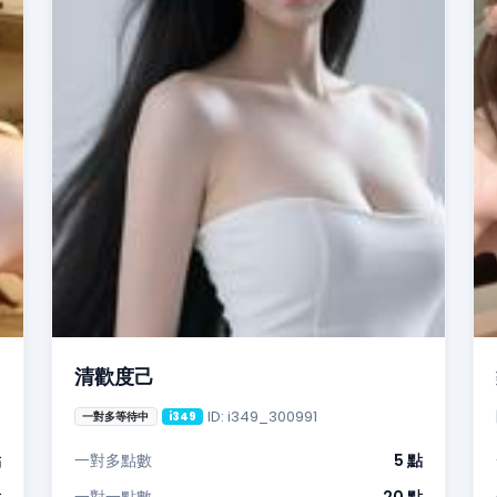
清歡度己
ID: i349_300991
一對多等待中
i349
點
一對多點數
5 點