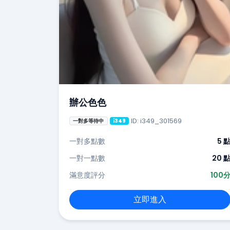
辦公色色
ID: i349_301569
一對多等待中
i349
一對多點數
5 
一對一點數
20 
滿意度評分
100
立即進入