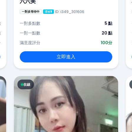
六六美
ID: i349_301606
一對多等待中
i349
點
一對多點數
5 點
點
一對一點數
20 點
分
滿意度評分
100分
立即進入
在線