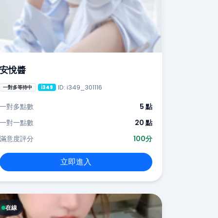
安悅醬
ID: i349_301116
一對多等待中
i349
一對多點數
5 點
一對一點數
20 點
滿意度評分
100分
立即進入
在線