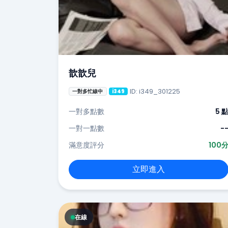
歆歆兒
ID: i349_301225
一對多忙線中
i349
一對多點數
5 
一對一點數
-
滿意度評分
100
立即進入
在線