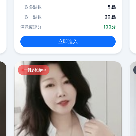
點
一對多點數
5 點
點
一對一點數
20 點
分
滿意度評分
100分
立即進入
一對多忙線中