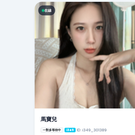
在線
馬寶兒
ID: i349_301389
一對多等待中
i349