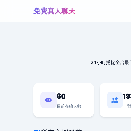
免費真人聊天
24小時捕捉全台
60
19
目前在線人數
一