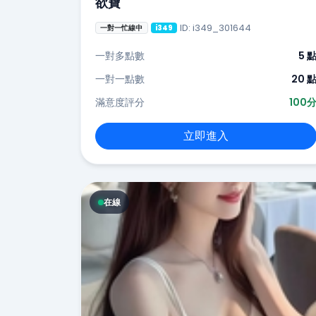
欲寶
ID: i349_301644
一對一忙線中
i349
一對多點數
5 
一對一點數
20 
滿意度評分
100
立即進入
在線