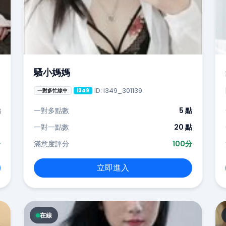
騷小媽媽
ID: i349_301139
一對多忙線中
i349
點
一對多點數
5 點
-
一對一點數
20 點
分
滿意度評分
100分
立即進入
在線