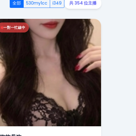
全部
530my1cc
i349
共 354 位主播
一對一忙線中