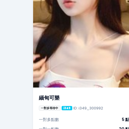
緬甸可樂
ID: i349_300992
一對多等待中
i349
一對多點數
5 