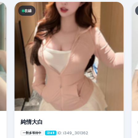
在線
純情大白
ID: i349_301362
一對多等待中
i349