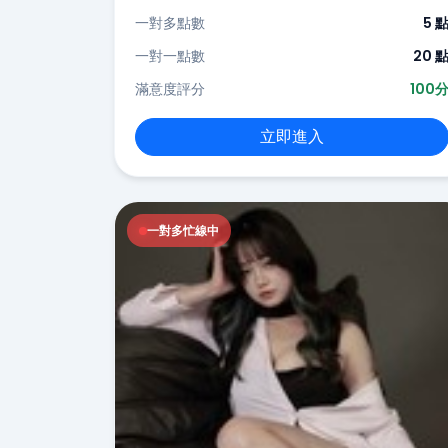
一對多點數
5 
一對一點數
20 
滿意度評分
100
立即進入
一對多忙線中