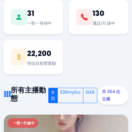
31
130
一對一等待中
通話/忙碌中
22,200
預估目前營業額
所有主播動
共 354 位
全
530my1cc
i349
態
部
主播
一對一忙線中