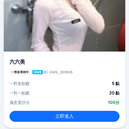
六六美
ID: i349_301606
一對多等待中
i349
一對多點數
5 點
一對一點數
20 點
滿意度評分
100分
立即進入