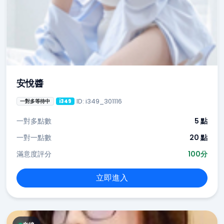
安悅醬
ID: i349_301116
一對多等待中
i349
一對多點數
5 點
一對一點數
20 點
滿意度評分
100分
立即進入