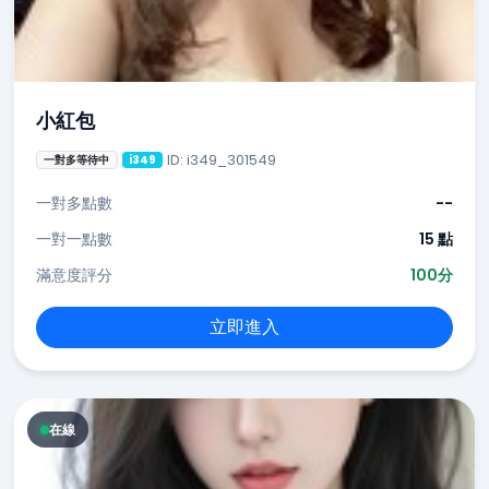
小紅包
ID: i349_301549
一對多等待中
i349
一對多點數
--
一對一點數
15 點
滿意度評分
100分
立即進入
在線