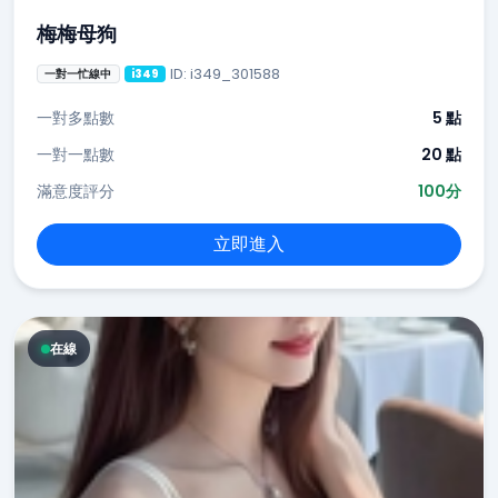
梅梅母狗
ID: i349_301588
一對一忙線中
i349
一對多點數
5 點
一對一點數
20 點
滿意度評分
100分
立即進入
在線