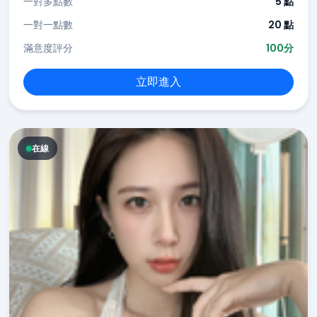
一對多點數
5 點
一對一點數
20 點
滿意度評分
100分
立即進入
在線