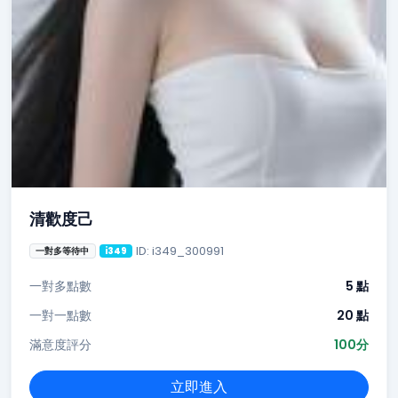
清歡度己
ID: i349_300991
一對多等待中
i349
一對多點數
5 點
一對一點數
20 點
滿意度評分
100分
立即進入