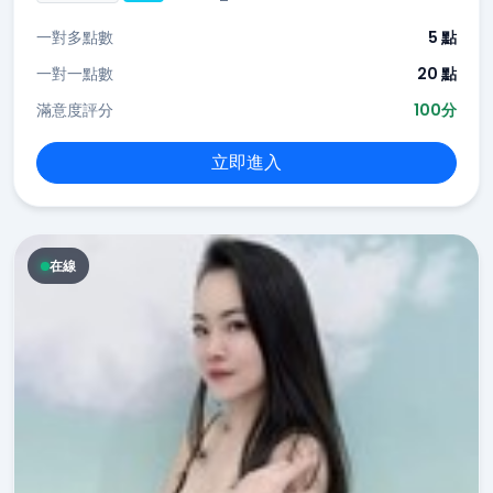
一對多點數
5 點
一對一點數
20 點
滿意度評分
100分
立即進入
在線