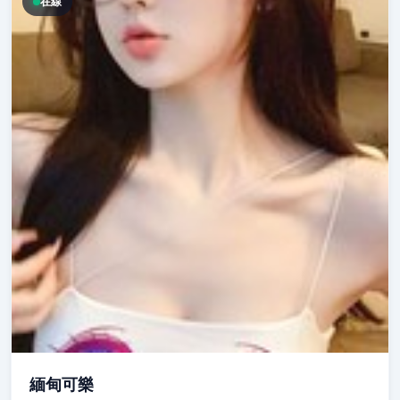
在線
緬甸可樂