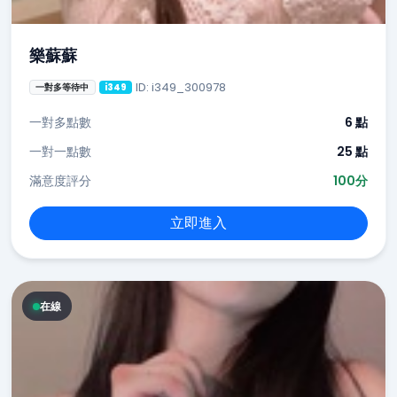
樂蘇蘇
ID: i349_300978
一對多等待中
i349
一對多點數
6 點
一對一點數
25 點
滿意度評分
100分
立即進入
在線