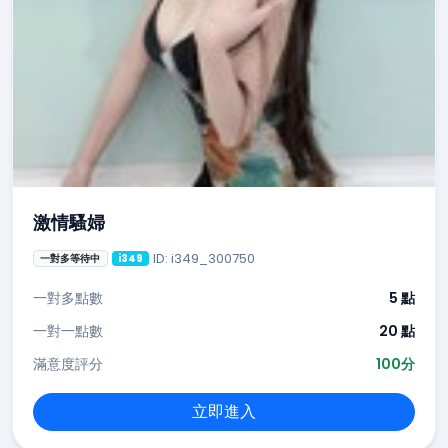
激情騷婦
ID: i349_300750
一對多等待中
i349
一對多點數
5 點
一對一點數
20 點
滿意度評分
100分
立即進入