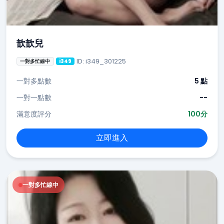
歆歆兒
ID: i349_301225
一對多忙線中
i349
一對多點數
5 點
一對一點數
--
滿意度評分
100分
立即進入
一對多忙線中