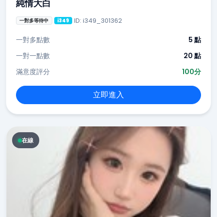
純情大白
ID: i349_301362
一對多等待中
i349
一對多點數
5 點
一對一點數
20 點
滿意度評分
100分
立即進入
在線