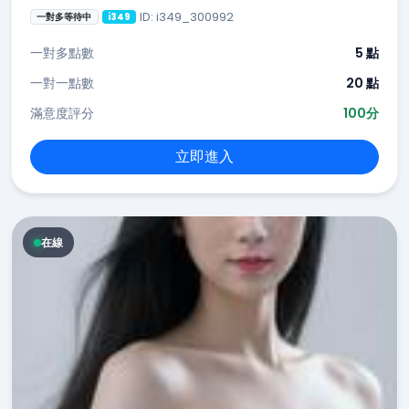
ID: i349_300992
一對多等待中
i349
一對多點數
5 點
一對一點數
20 點
滿意度評分
100分
立即進入
在線