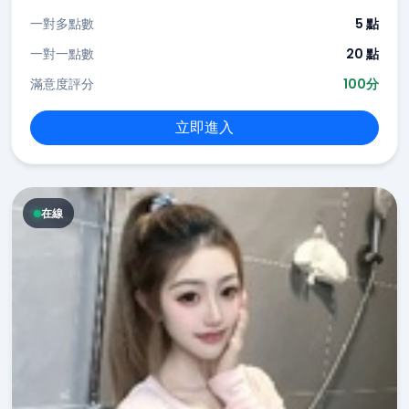
一對多點數
5 點
一對一點數
20 點
滿意度評分
100分
立即進入
在線