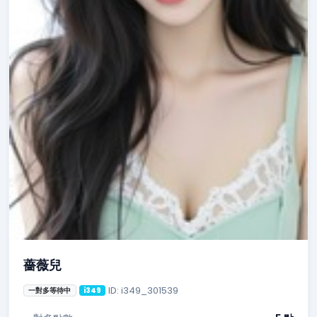
薔薇兒
ID: i349_301539
一對多等待中
i349