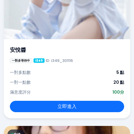
安悅醬
ID: i349_301116
一對多等待中
i349
一對多點數
5 點
一對一點數
20 點
滿意度評分
100分
立即進入