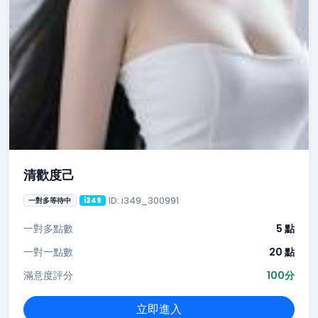
清歡度己
ID: i349_300991
一對多等待中
i349
一對多點數
5 點
一對一點數
20 點
滿意度評分
100分
立即進入