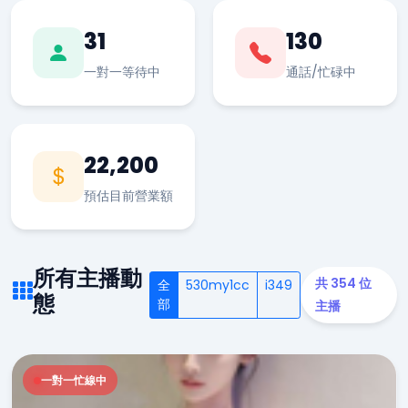
31
130
一對一等待中
通話/忙碌中
22,200
預估目前營業額
所有主播動
共 354 位
全
530my1cc
i349
態
部
主播
一對一忙線中