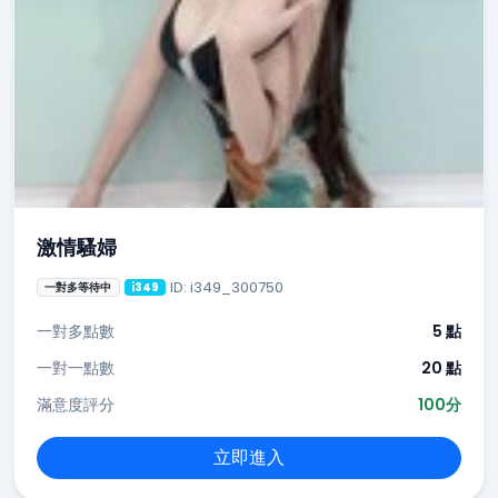
激情騷婦
ID: i349_300750
一對多等待中
i349
一對多點數
5 點
一對一點數
20 點
滿意度評分
100分
立即進入