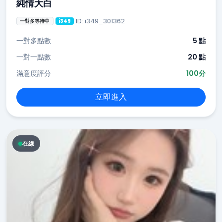
純情大白
ID: i349_301362
一對多等待中
i349
一對多點數
5 點
一對一點數
20 點
滿意度評分
100分
立即進入
在線