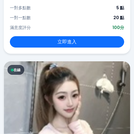
一對多點數
5 點
一對一點數
20 點
滿意度評分
100分
立即進入
在線