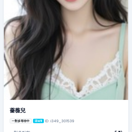
薔薇兒
ID: i349_301539
一對多等待中
i349