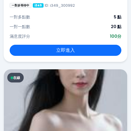
ID: i349_300992
一對多等待中
i349
一對多點數
5 點
一對一點數
20 點
滿意度評分
100分
立即進入
在線