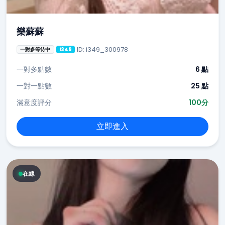
樂蘇蘇
ID: i349_300978
一對多等待中
i349
一對多點數
6 點
一對一點數
25 點
滿意度評分
100分
立即進入
在線