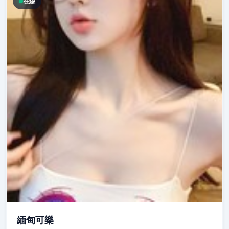
在線
緬甸可樂