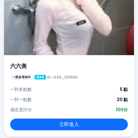
六六美
ID: i349_301606
一對多等待中
i349
一對多點數
5 點
一對一點數
20 點
滿意度評分
100分
立即進入