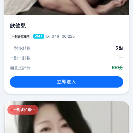
歆歆兒
ID: i349_301225
一對多忙線中
i349
一對多點數
5 點
一對一點數
--
滿意度評分
100分
立即進入
一對多忙線中