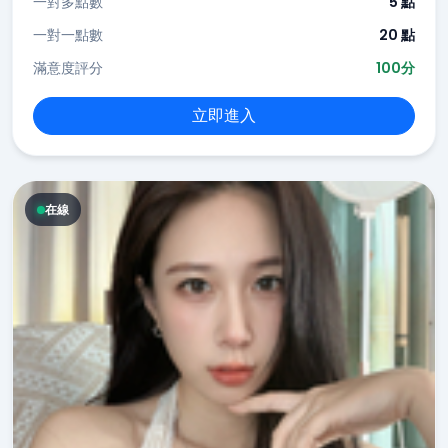
一對多點數
5 點
一對一點數
20 點
滿意度評分
100分
立即進入
在線