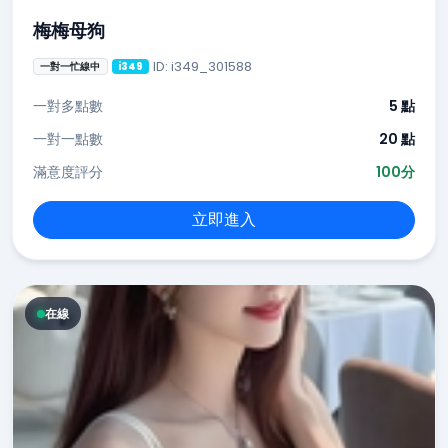
梅梅母狗
ID: i349_301588
一對一忙線中
i349
一對多點數
5 點
一對一點數
20 點
滿意度評分
100分
立即進入
在線