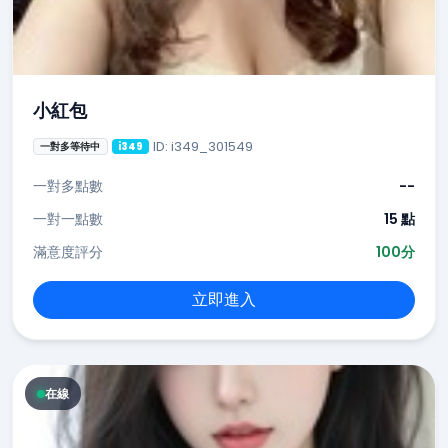
小紅包
ID: i349_301549
一對多等待中
i349
一對多點數
--
一對一點數
15 點
滿意度評分
100分
立即進入
在線