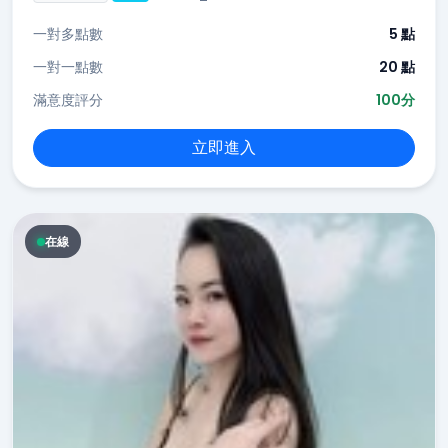
一對多點數
5 點
一對一點數
20 點
滿意度評分
100分
立即進入
在線