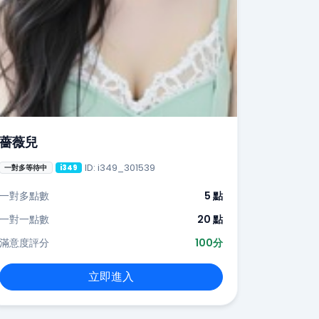
薔薇兒
ID: i349_301539
一對多等待中
i349
一對多點數
5 點
一對一點數
20 點
滿意度評分
100分
立即進入