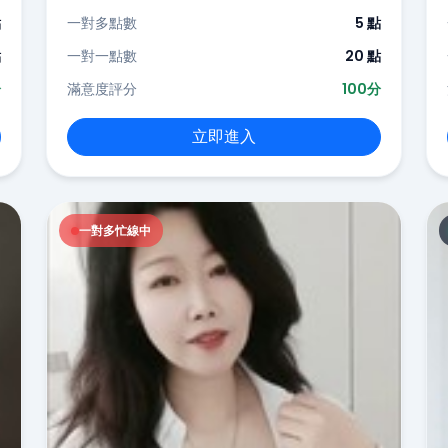
點
一對多點數
5 點
點
一對一點數
20 點
分
滿意度評分
100分
立即進入
一對多忙線中