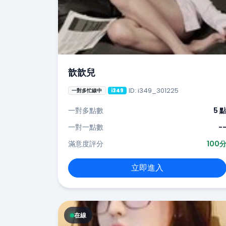
歆歆兒
ID: i349_301225
一對多忙線中
i349
一對多點數
5 
一對一點數
-
滿意度評分
100
立即進入
在線