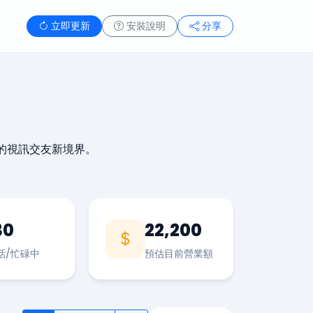
立即更新
安裝說明
分享
的視訊交友新境界。
30
22,200
話/忙碌中
預估目前營業額