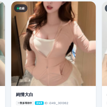
在線
純情大白
ID: i349_301362
一對多等待中
i349