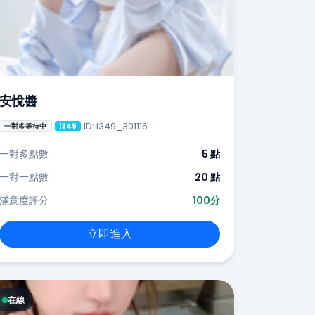
安悅醬
ID: i349_301116
一對多等待中
i349
一對多點數
5 點
一對一點數
20 點
滿意度評分
100分
立即進入
在線