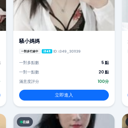
騷小媽媽
ID: i349_301139
一對多忙線中
i349
點
一對多點數
5 點
-
一對一點數
20 點
分
滿意度評分
100分
立即進入
在線