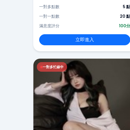
一對多點數
5 
一對一點數
20 
滿意度評分
100
立即進入
一對多忙線中