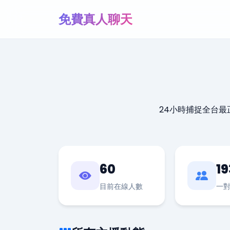
免費真人聊天
24小時捕捉全台
60
19
目前在線人數
一