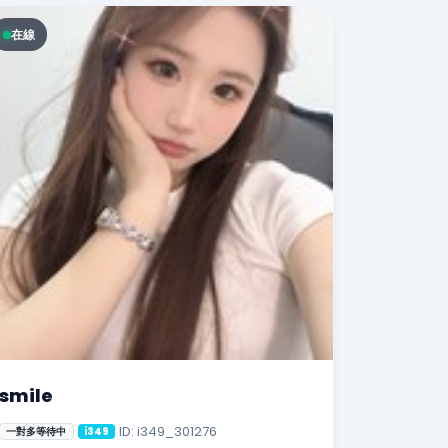
在線
smile
ID: i349_301276
一對多等待中
i349