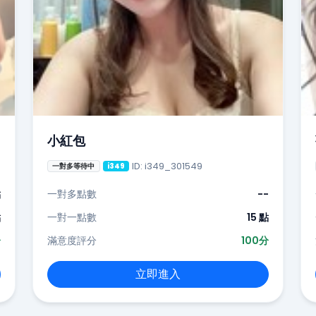
小紅包
ID: i349_301549
一對多等待中
i349
點
一對多點數
--
點
一對一點數
15 點
分
滿意度評分
100分
立即進入