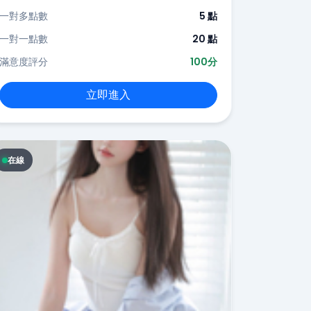
一對多點數
5 點
一對一點數
20 點
滿意度評分
100分
立即進入
在線