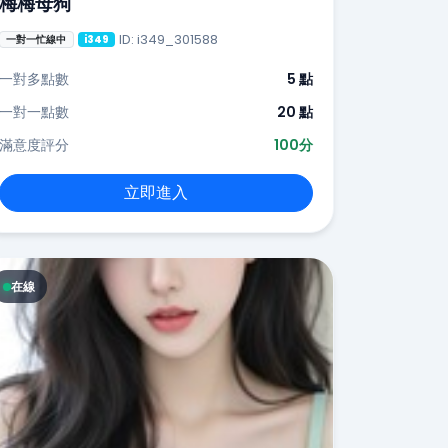
梅梅母狗
ID: i349_301588
一對一忙線中
i349
一對多點數
5 點
一對一點數
20 點
滿意度評分
100分
立即進入
在線