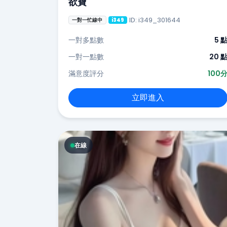
欲寶
ID: i349_301644
一對一忙線中
i349
一對多點數
5 
一對一點數
20 
滿意度評分
100
立即進入
在線