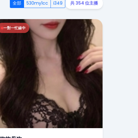
全部
530my1cc
i349
共 354 位主播
一對一忙線中