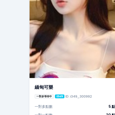
緬甸可樂
ID: i349_300992
一對多等待中
i349
一對多點數
5 