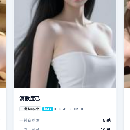
清歡度己
ID: i349_300991
一對多等待中
i349
點
一對多點數
5 點