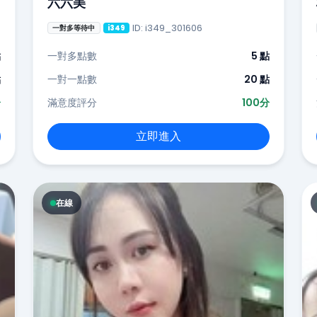
六六美
ID: i349_301606
一對多等待中
i349
點
一對多點數
5 點
點
一對一點數
20 點
分
滿意度評分
100分
立即進入
在線