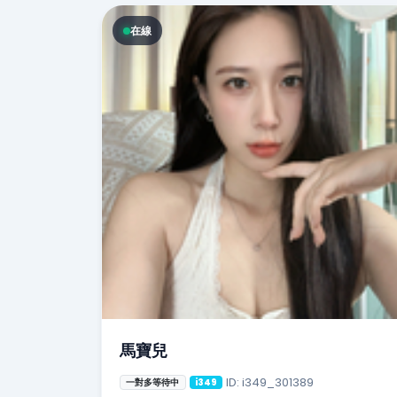
在線
馬寶兒
ID: i349_301389
一對多等待中
i349