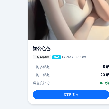
辦公色色
ID: i349_301569
一對多等待中
i349
一對多點數
5 
一對一點數
20 
滿意度評分
100
立即進入