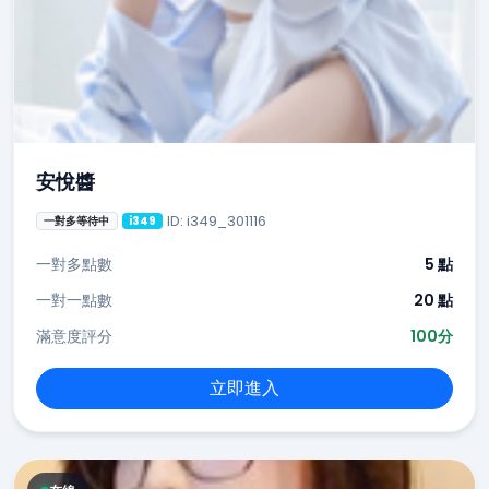
安悅醬
ID: i349_301116
一對多等待中
i349
一對多點數
5 點
一對一點數
20 點
滿意度評分
100分
立即進入