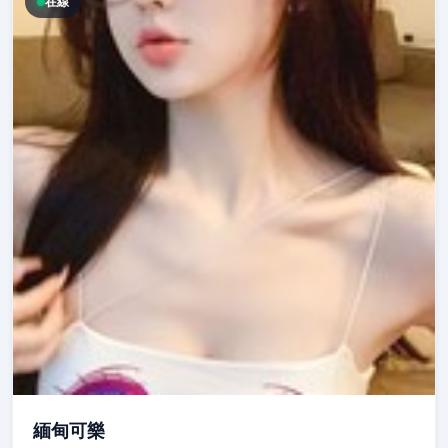
在線
緬甸可樂