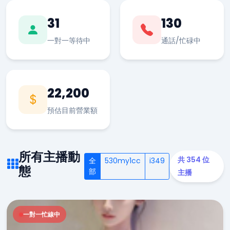
31
130
一對一等待中
通話/忙碌中
22,200
預估目前營業額
所有主播動
共 354 位
全
530my1cc
i349
態
部
主播
一對一忙線中