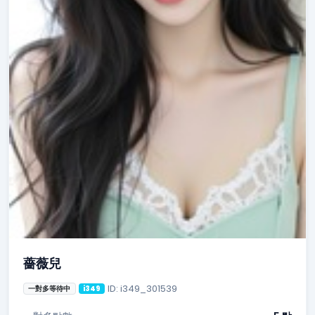
薔薇兒
ID: i349_301539
一對多等待中
i349