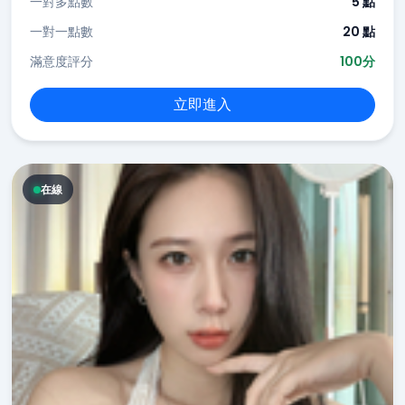
一對多點數
5 點
一對一點數
20 點
滿意度評分
100分
立即進入
在線