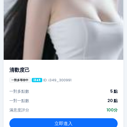
清歡度己
ID: i349_300991
一對多等待中
i349
一對多點數
5 點
一對一點數
20 點
滿意度評分
100分
立即進入