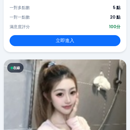
一對多點數
5 點
一對一點數
20 點
滿意度評分
100分
立即進入
在線