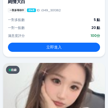
純情大白
ID: i349_301362
一對多等待中
i349
一對多點數
5 點
一對一點數
20 點
滿意度評分
100分
立即進入
在線