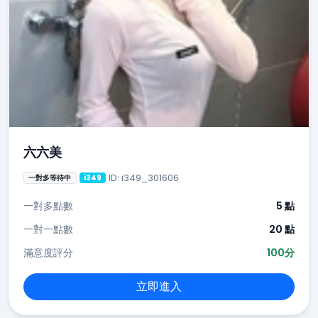
六六美
ID: i349_301606
一對多等待中
i349
一對多點數
5 點
一對一點數
20 點
滿意度評分
100分
立即進入