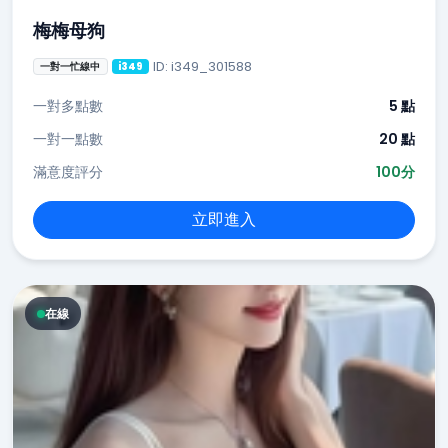
梅梅母狗
ID: i349_301588
一對一忙線中
i349
一對多點數
5 點
一對一點數
20 點
滿意度評分
100分
立即進入
在線