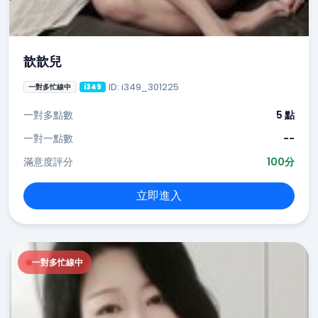
歆歆兒
ID: i349_301225
一對多忙線中
i349
一對多點數
5 點
一對一點數
--
滿意度評分
100分
立即進入
一對多忙線中