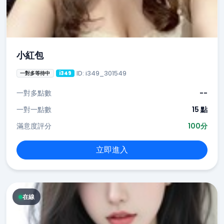
小紅包
ID: i349_301549
一對多等待中
i349
一對多點數
--
一對一點數
15 點
滿意度評分
100分
立即進入
在線