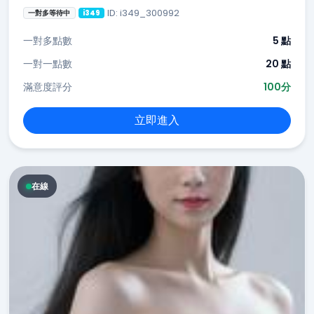
ID: i349_300992
一對多等待中
i349
一對多點數
5 點
一對一點數
20 點
滿意度評分
100分
立即進入
在線