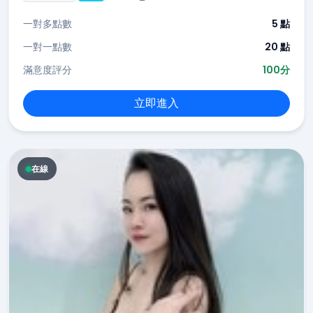
一對多點數
5 點
一對一點數
20 點
滿意度評分
100分
立即進入
在線