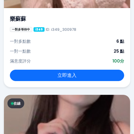
樂蘇蘇
ID: i349_300978
一對多等待中
i349
一對多點數
6 點
一對一點數
25 點
滿意度評分
100分
立即進入
在線