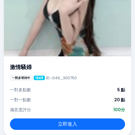
激情騷婦
ID: i349_300750
一對多等待中
i349
一對多點數
5 點
一對一點數
20 點
滿意度評分
100分
立即進入