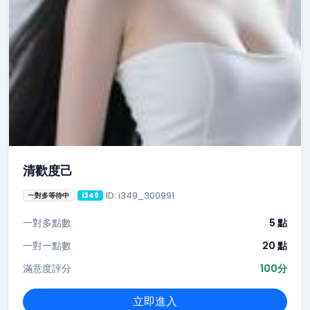
清歡度己
ID: i349_300991
一對多等待中
i349
一對多點數
5 點
一對一點數
20 點
滿意度評分
100分
立即進入