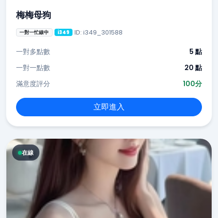
梅梅母狗
ID: i349_301588
一對一忙線中
i349
一對多點數
5 點
一對一點數
20 點
滿意度評分
100分
立即進入
在線