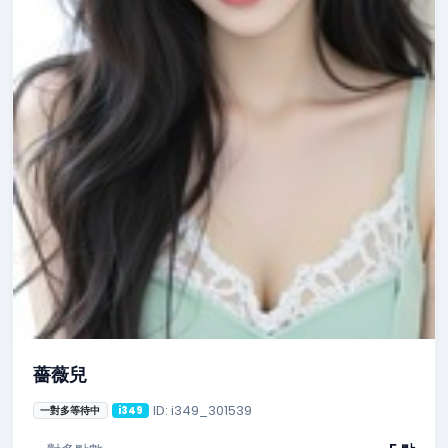
薔薇兒
ID: i349_301539
一對多等待中
i349