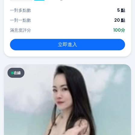
一對多點數
5 點
一對一點數
20 點
滿意度評分
100分
立即進入
在線