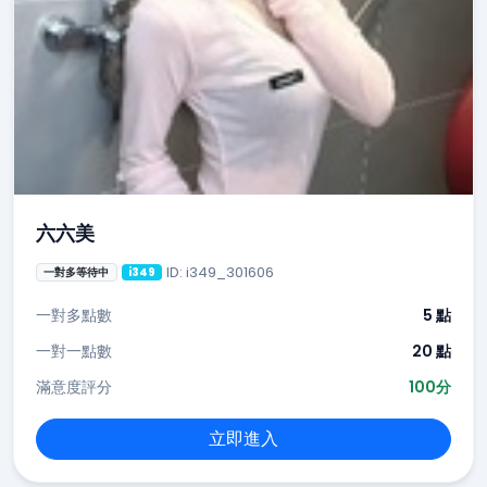
六六美
ID: i349_301606
一對多等待中
i349
一對多點數
5 點
一對一點數
20 點
滿意度評分
100分
立即進入