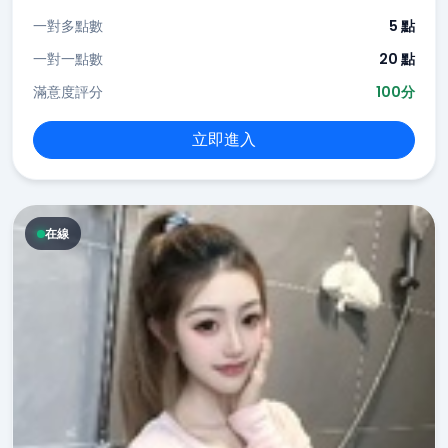
一對多點數
5 點
一對一點數
20 點
滿意度評分
100分
立即進入
在線