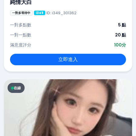
純情大白
ID: i349_301362
一對多等待中
i349
一對多點數
5 點
一對一點數
20 點
滿意度評分
100分
立即進入
在線