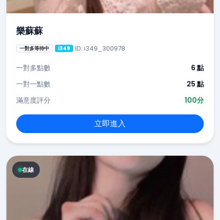
樂蘇蘇
ID: i349_300978
一對多等待中
i349
一對多點數
6 點
一對一點數
25 點
滿意度評分
100分
立即進入
在線