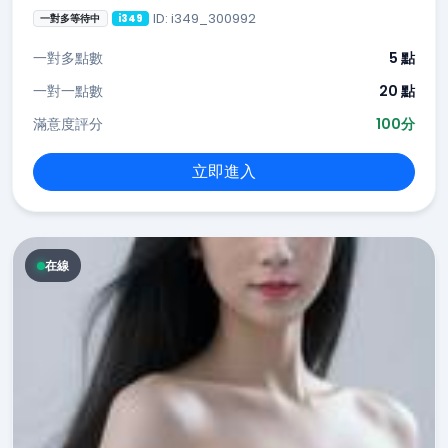
ID: i349_300992
一對多等待中
i349
一對多點數
5 點
一對一點數
20 點
滿意度評分
100分
立即進入
在線