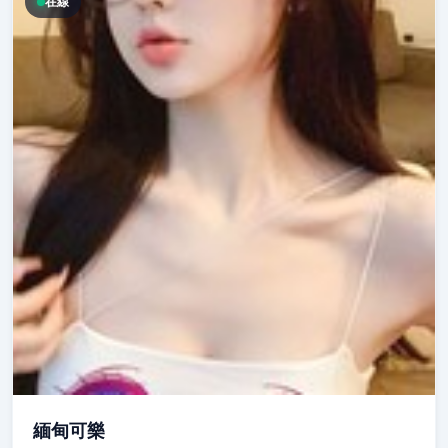
在線
緬甸可樂