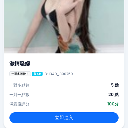
激情騷婦
ID: i349_300750
一對多等待中
i349
一對多點數
5 點
一對一點數
20 點
滿意度評分
100分
立即進入