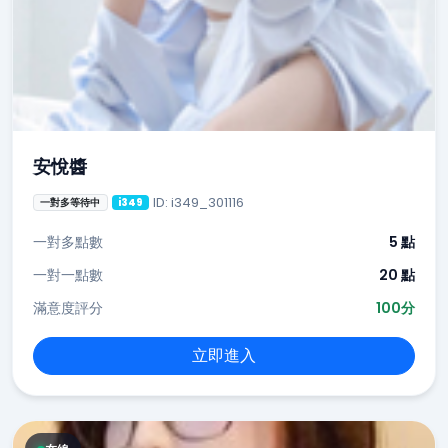
安悅醬
ID: i349_301116
一對多等待中
i349
一對多點數
5 點
一對一點數
20 點
滿意度評分
100分
立即進入