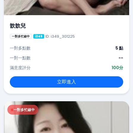
歆歆兒
ID: i349_301225
一對多忙線中
i349
一對多點數
5 點
一對一點數
--
滿意度評分
100分
立即進入
一對多忙線中