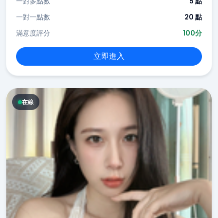
一對多點數
5 點
一對一點數
20 點
滿意度評分
100分
立即進入
在線