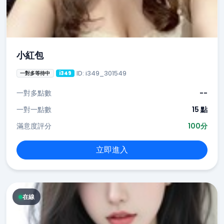
小紅包
ID: i349_301549
一對多等待中
i349
一對多點數
--
一對一點數
15 點
滿意度評分
100分
立即進入
在線