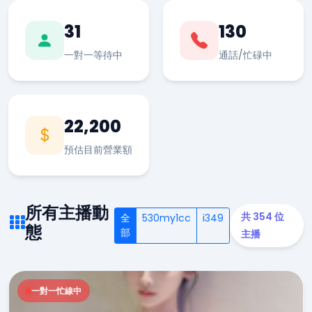
31
130
一對一等待中
通話/忙碌中
22,200
預估目前營業額
所有主播動
共 354 位
全
530my1cc
i349
態
部
主播
一對一忙線中