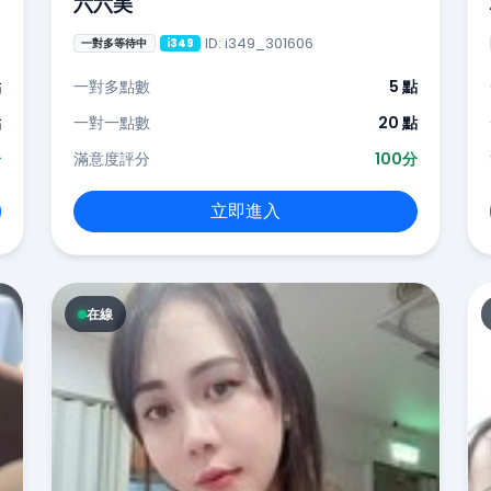
六六美
ID: i349_301606
一對多等待中
i349
點
一對多點數
5 點
點
一對一點數
20 點
分
滿意度評分
100分
立即進入
在線