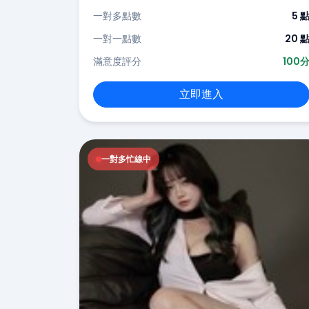
一對多點數
5 
一對一點數
20 
滿意度評分
100
立即進入
一對多忙線中