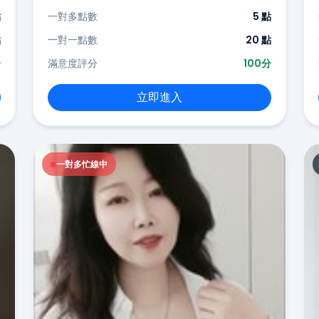
點
一對多點數
5 點
點
一對一點數
20 點
分
滿意度評分
100分
立即進入
一對多忙線中