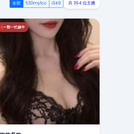
全部
530my1cc
i349
共 354 位主播
一對一忙線中