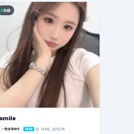
在線
smile
ID: i349_301276
一對多等待中
i349