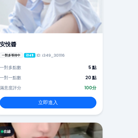
安悅醬
ID: i349_301116
一對多等待中
i349
一對多點數
5 點
一對一點數
20 點
滿意度評分
100分
立即進入
在線