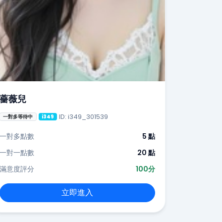
薔薇兒
ID: i349_301539
一對多等待中
i349
一對多點數
5 點
一對一點數
20 點
滿意度評分
100分
立即進入