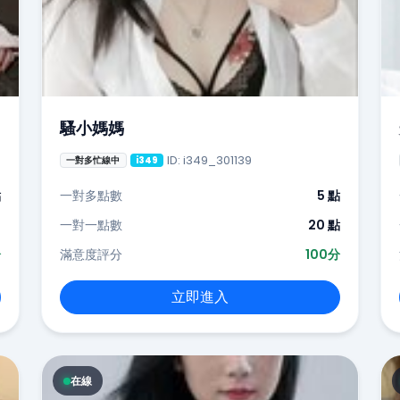
騷小媽媽
ID: i349_301139
一對多忙線中
i349
點
一對多點數
5 點
-
一對一點數
20 點
分
滿意度評分
100分
立即進入
在線