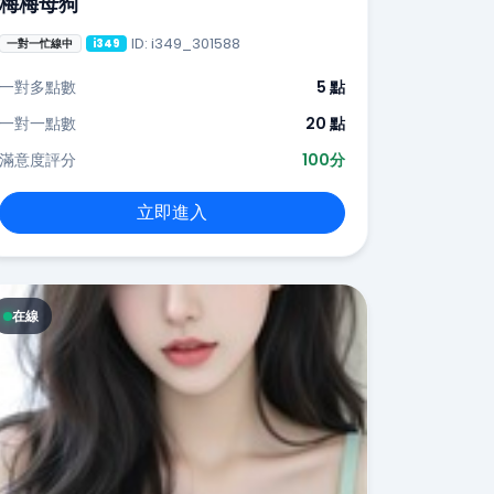
梅梅母狗
ID: i349_301588
一對一忙線中
i349
一對多點數
5 點
一對一點數
20 點
滿意度評分
100分
立即進入
在線