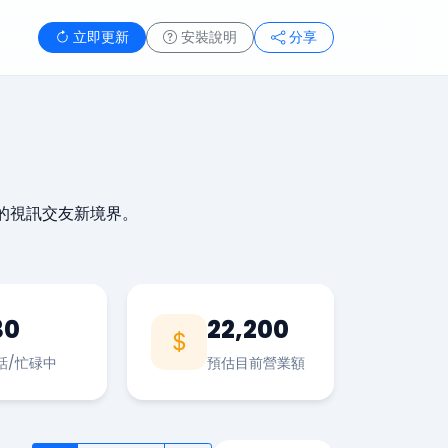
立即更新
安裝說明
分享
的視訊交友新境界。
30
22,200
話/忙碌中
預估目前營業額