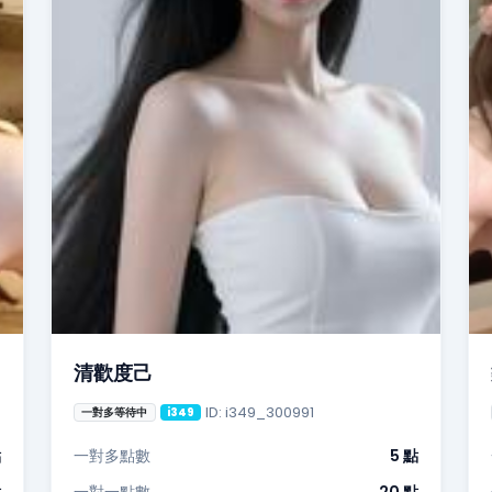
清歡度己
ID: i349_300991
一對多等待中
i349
點
一對多點數
5 點