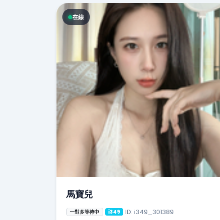
在線
馬寶兒
ID: i349_301389
一對多等待中
i349