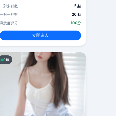
一對多點數
5 點
一對一點數
20 點
滿意度評分
100分
立即進入
在線