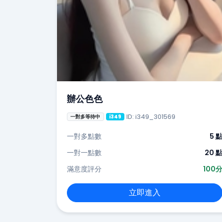
辦公色色
ID: i349_301569
一對多等待中
i349
一對多點數
5 
一對一點數
20 
滿意度評分
100
立即進入