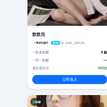
歆歆兒
ID: i349_301225
一對多忙線中
i349
一對多點數
5 
一對一點數
-
滿意度評分
100
立即進入
在線