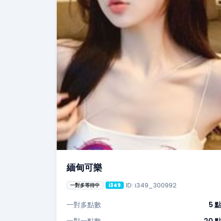
緬甸可樂
ID: i349_300992
一對多等待中
i349
一對多點數
5 