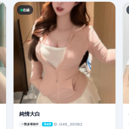
在線
純情大白
ID: i349_301362
一對多等待中
i349