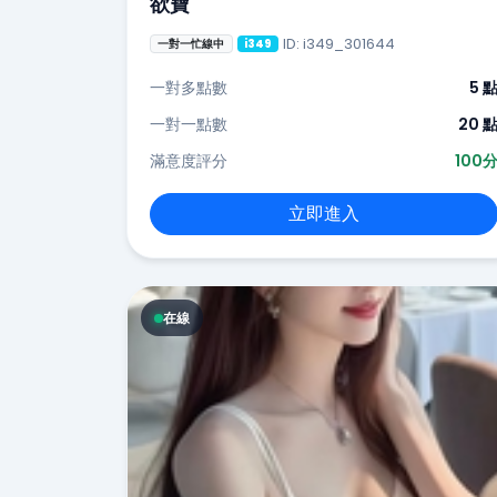
欲寶
ID: i349_301644
一對一忙線中
i349
一對多點數
5 
一對一點數
20 
滿意度評分
100
立即進入
在線