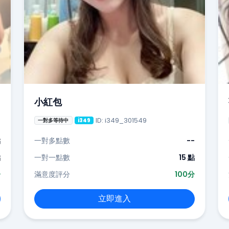
小紅包
ID: i349_301549
一對多等待中
i349
點
一對多點數
--
點
一對一點數
15 點
分
滿意度評分
100分
立即進入