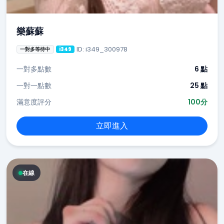
樂蘇蘇
ID: i349_300978
一對多等待中
i349
一對多點數
6 點
一對一點數
25 點
滿意度評分
100分
立即進入
在線