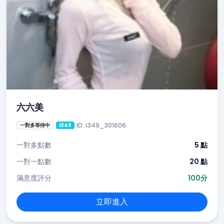
六六美
ID: i349_301606
一對多等待中
i349
一對多點數
5 點
一對一點數
20 點
滿意度評分
100分
立即進入