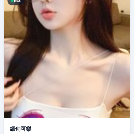
在線
緬甸可樂