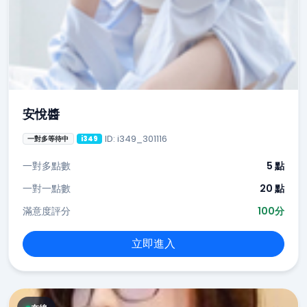
安悅醬
ID: i349_301116
一對多等待中
i349
一對多點數
5 點
一對一點數
20 點
滿意度評分
100分
立即進入