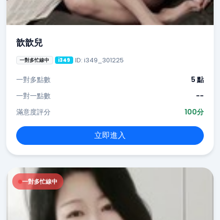
歆歆兒
ID: i349_301225
一對多忙線中
i349
一對多點數
5 點
一對一點數
--
滿意度評分
100分
立即進入
一對多忙線中