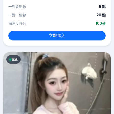
一對多點數
5 點
一對一點數
20 點
滿意度評分
100分
立即進入
在線