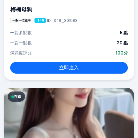
梅梅母狗
ID: i349_301588
一對一忙線中
i349
一對多點數
5 點
一對一點數
20 點
滿意度評分
100分
立即進入
在線