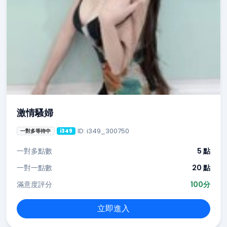
激情騷婦
ID: i349_300750
一對多等待中
i349
一對多點數
5 點
一對一點數
20 點
滿意度評分
100分
立即進入