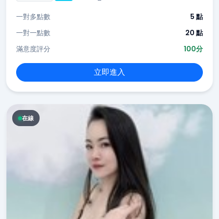
一對多點數
5 點
一對一點數
20 點
滿意度評分
100分
立即進入
在線