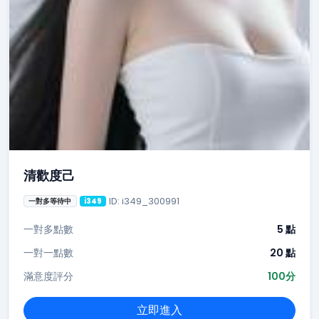
清歡度己
ID: i349_300991
一對多等待中
i349
一對多點數
5 點
一對一點數
20 點
滿意度評分
100分
立即進入