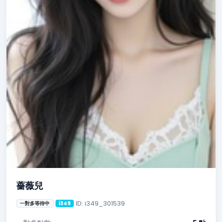
薔薇兒
ID: i349_301539
一對多等待中
i349