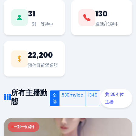
31
130
一對一等待中
通話/忙碌中
22,200
預估目前營業額
所有主播動
共 354 位
全
530my1cc
i349
態
部
主播
一對一忙線中