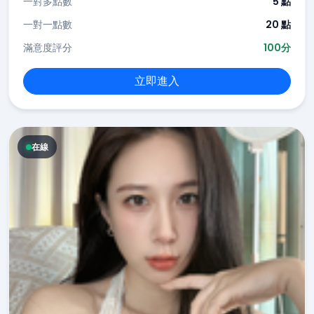
一對多點數
5 點
一對一點數
20 點
滿意度評分
100分
立即進入
在線