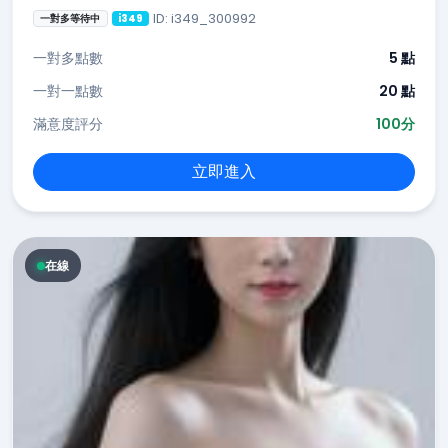
ID: i349_300992
一對多等待中
i349
一對多點數
5 點
一對一點數
20 點
滿意度評分
100分
立即進入
在線