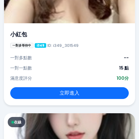
小紅包
ID: i349_301549
一對多等待中
i349
一對多點數
--
一對一點數
15 點
滿意度評分
100分
立即進入
在線