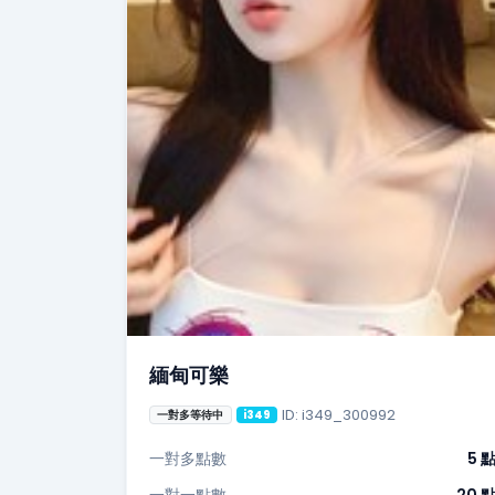
緬甸可樂
ID: i349_300992
一對多等待中
i349
一對多點數
5 