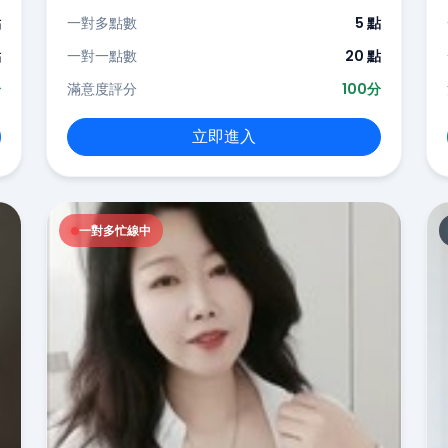
點
一對多點數
5 點
點
一對一點數
20 點
分
滿意度評分
100分
立即進入
一對多忙線中