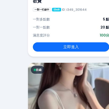
欲寶
ID: i349_301644
一對一忙線中
i349
一對多點數
5 
一對一點數
20 
滿意度評分
100
立即進入
在線