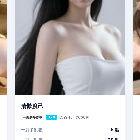
清歡度己
ID: i349_300991
一對多等待中
i349
點
一對多點數
5 點