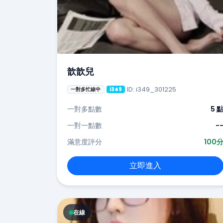
歆歆兒
ID: i349_301225
一對多忙線中
i349
一對多點數
5 
一對一點數
-
滿意度評分
100
立即進入
在線