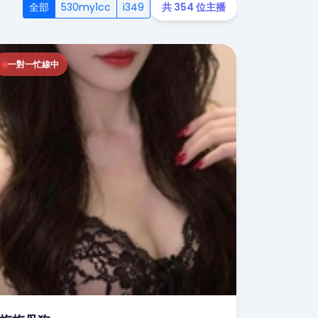
全部
530my1cc
i349
共 354 位主播
一對一忙線中