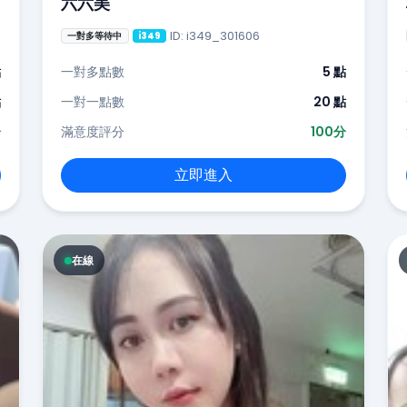
六六美
ID: i349_301606
一對多等待中
i349
點
一對多點數
5 點
點
一對一點數
20 點
分
滿意度評分
100分
立即進入
在線