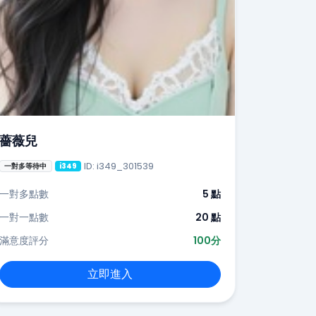
薔薇兒
ID: i349_301539
一對多等待中
i349
一對多點數
5 點
一對一點數
20 點
滿意度評分
100分
立即進入