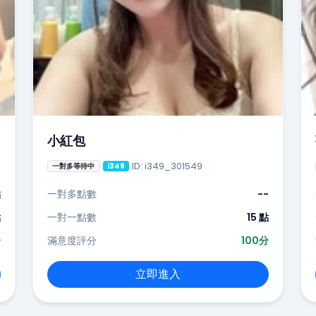
小紅包
ID: i349_301549
一對多等待中
i349
點
一對多點數
--
點
一對一點數
15 點
分
滿意度評分
100分
立即進入