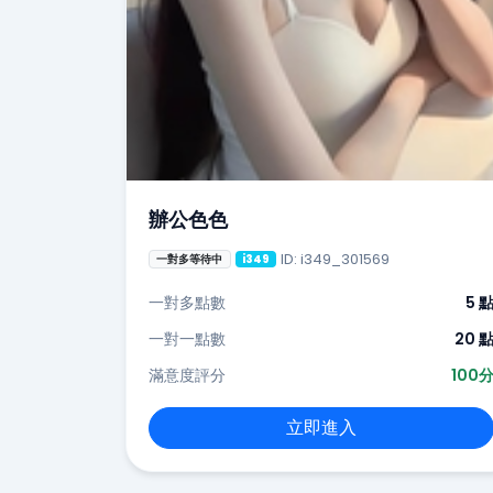
辦公色色
ID: i349_301569
一對多等待中
i349
一對多點數
5 
一對一點數
20 
滿意度評分
100
立即進入