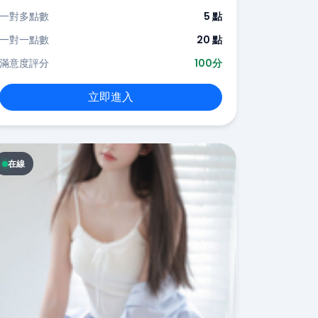
一對多點數
5 點
一對一點數
20 點
滿意度評分
100分
立即進入
在線