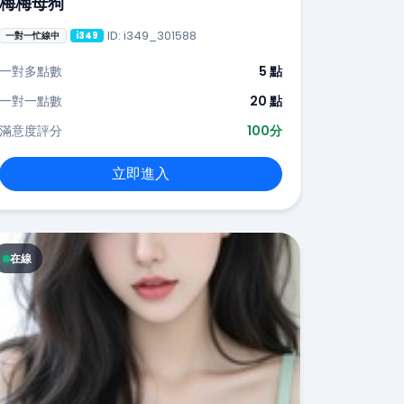
梅梅母狗
ID: i349_301588
一對一忙線中
i349
一對多點數
5 點
一對一點數
20 點
滿意度評分
100分
立即進入
在線