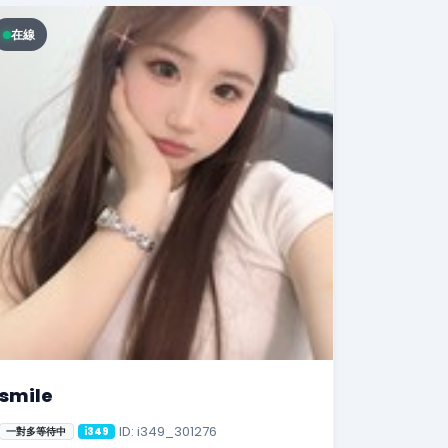
在線
smile
ID: i349_301276
一對多等待中
i349