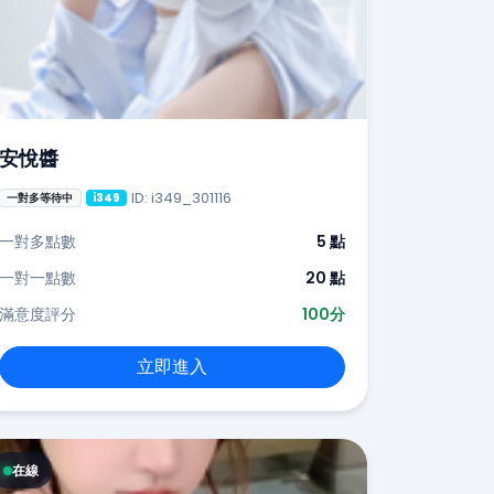
安悅醬
ID: i349_301116
一對多等待中
i349
一對多點數
5 點
一對一點數
20 點
滿意度評分
100分
立即進入
在線