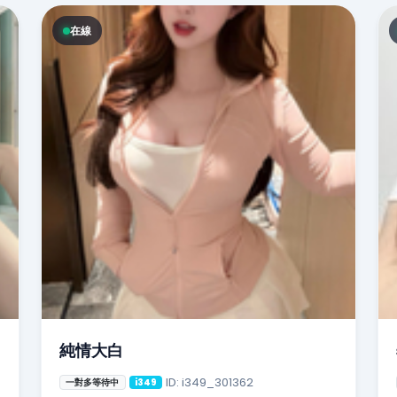
在線
純情大白
ID: i349_301362
一對多等待中
i349