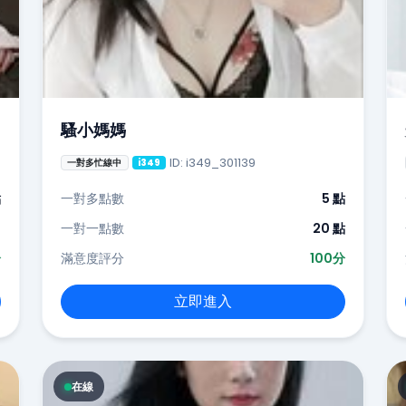
騷小媽媽
ID: i349_301139
一對多忙線中
i349
點
一對多點數
5 點
-
一對一點數
20 點
分
滿意度評分
100分
立即進入
在線