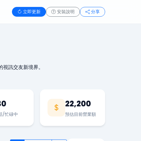
立即更新
安裝說明
分享
的視訊交友新境界。
30
22,200
話/忙碌中
預估目前營業額