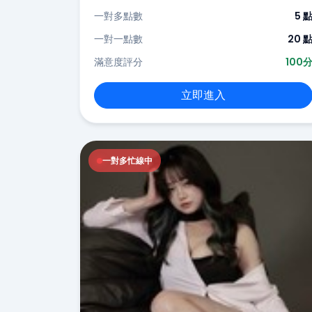
一對多點數
5 
一對一點數
20 
滿意度評分
100
立即進入
一對多忙線中