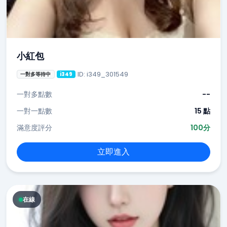
小紅包
ID: i349_301549
一對多等待中
i349
一對多點數
--
一對一點數
15 點
滿意度評分
100分
立即進入
在線