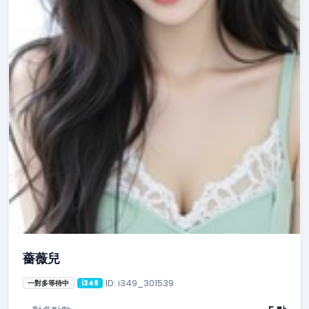
薔薇兒
ID: i349_301539
一對多等待中
i349