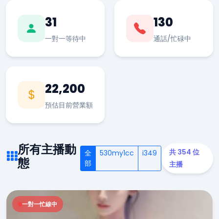
31
130
一對一等待中
通話/忙碌中
22,200
預估目前營業額
所有主播動
共 354 位
全
530my1cc
i349
態
部
主播
一對一忙線中