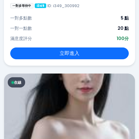
ID: i349_300992
一對多等待中
i349
一對多點數
5 點
一對一點數
20 點
滿意度評分
100分
立即進入
在線