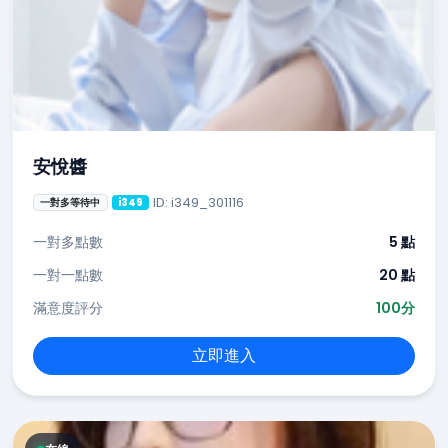
安悅醬
ID: i349_301116
一對多等待中
i349
一對多點數
5 點
一對一點數
20 點
滿意度評分
100分
立即進入