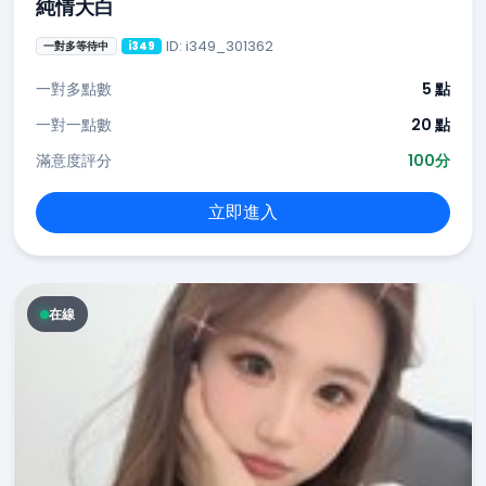
純情大白
ID: i349_301362
一對多等待中
i349
一對多點數
5 點
一對一點數
20 點
滿意度評分
100分
立即進入
在線