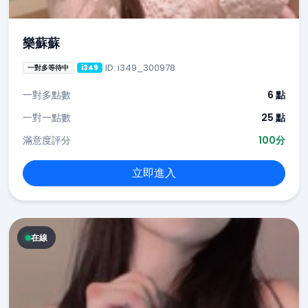
樂蘇蘇
ID: i349_300978
一對多等待中
i349
一對多點數
6 點
一對一點數
25 點
滿意度評分
100分
立即進入
在線