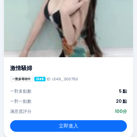
激情騷婦
ID: i349_300750
一對多等待中
i349
一對多點數
5 點
一對一點數
20 點
滿意度評分
100分
立即進入