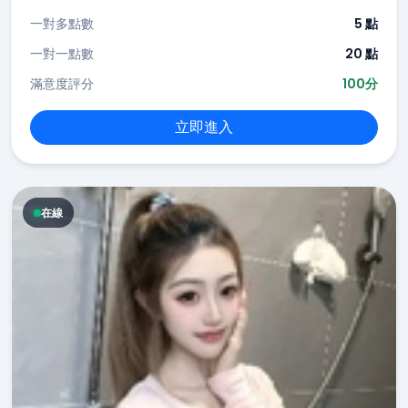
一對多點數
5 點
一對一點數
20 點
滿意度評分
100分
立即進入
在線