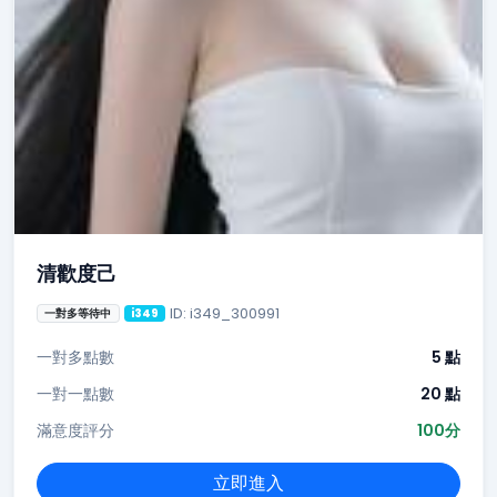
清歡度己
ID: i349_300991
一對多等待中
i349
一對多點數
5 點
一對一點數
20 點
滿意度評分
100分
立即進入