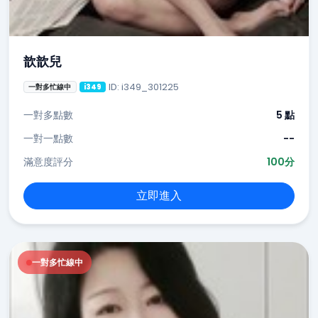
歆歆兒
ID: i349_301225
一對多忙線中
i349
一對多點數
5 點
一對一點數
--
滿意度評分
100分
立即進入
一對多忙線中