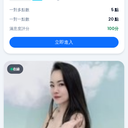
一對多點數
5 點
一對一點數
20 點
滿意度評分
100分
立即進入
在線