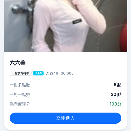
六六美
ID: i349_301606
一對多等待中
i349
一對多點數
5 點
一對一點數
20 點
滿意度評分
100分
立即進入