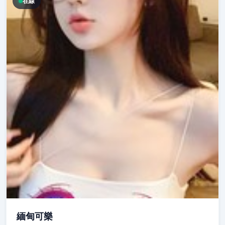
在線
緬甸可樂