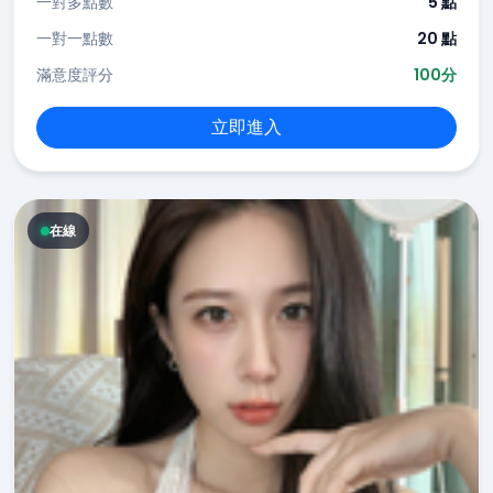
一對多點數
5 點
一對一點數
20 點
滿意度評分
100分
立即進入
在線