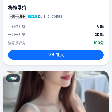
梅梅母狗
ID: i349_301588
一對一忙線中
i349
一對多點數
5 點
一對一點數
20 點
滿意度評分
100分
立即進入
在線