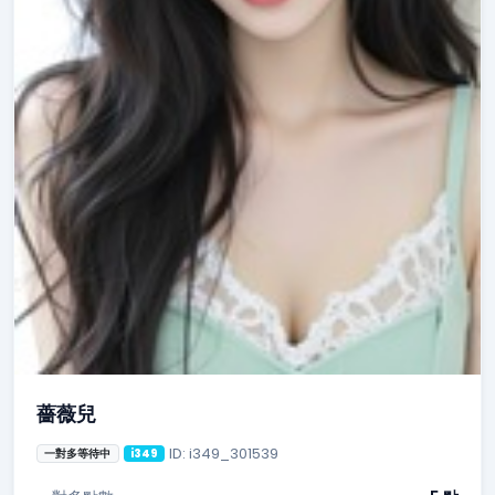
薔薇兒
ID: i349_301539
一對多等待中
i349