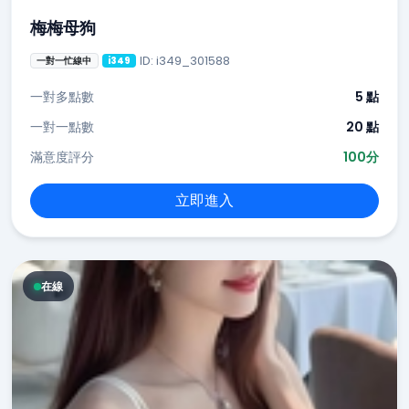
梅梅母狗
ID: i349_301588
一對一忙線中
i349
一對多點數
5 點
一對一點數
20 點
滿意度評分
100分
立即進入
在線