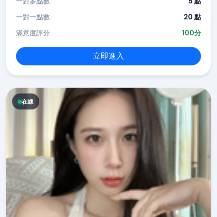
一對多點數
5 點
一對一點數
20 點
滿意度評分
100分
立即進入
在線