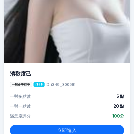
清歡度己
ID: i349_300991
一對多等待中
i349
一對多點數
5 點
一對一點數
20 點
滿意度評分
100分
立即進入