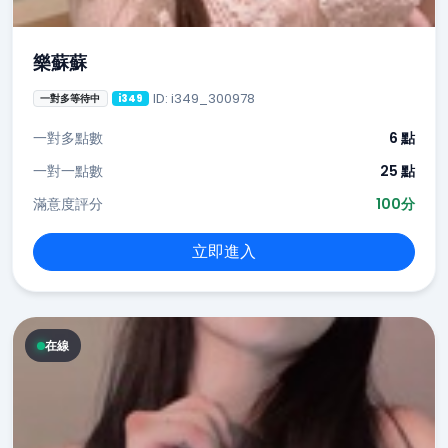
樂蘇蘇
ID: i349_300978
一對多等待中
i349
一對多點數
6 點
一對一點數
25 點
滿意度評分
100分
立即進入
在線