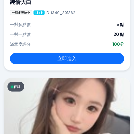
純情大白
ID: i349_301362
一對多等待中
i349
一對多點數
5 點
一對一點數
20 點
滿意度評分
100分
立即進入
在線