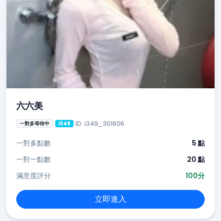
六六美
ID: i349_301606
一對多等待中
i349
一對多點數
5 點
一對一點數
20 點
滿意度評分
100分
立即進入