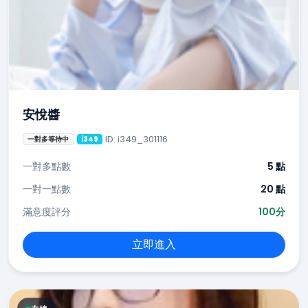
安悅醬
ID: i349_301116
一對多等待中
i349
一對多點數
5 點
一對一點數
20 點
滿意度評分
100分
立即進入