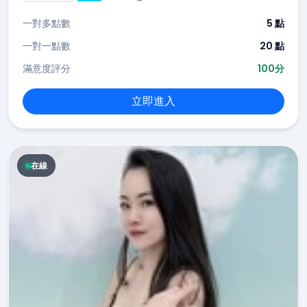
一對多點數
5 點
一對一點數
20 點
滿意度評分
100分
立即進入
在線