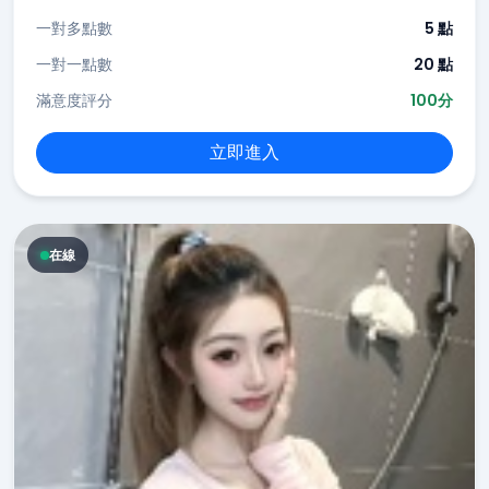
一對多點數
5 點
一對一點數
20 點
滿意度評分
100分
立即進入
在線