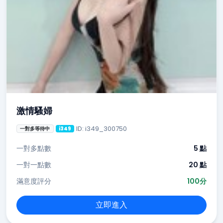
激情騷婦
ID: i349_300750
一對多等待中
i349
一對多點數
5 點
一對一點數
20 點
滿意度評分
100分
立即進入