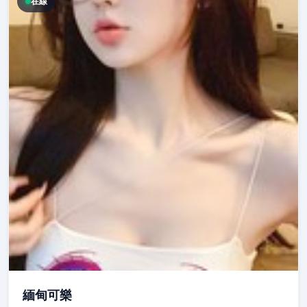
在線
緬甸可樂