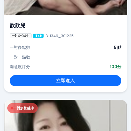
歆歆兒
ID: i349_301225
一對多忙線中
i349
一對多點數
5 點
一對一點數
--
滿意度評分
100分
立即進入
一對多忙線中