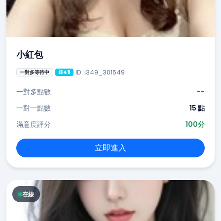
小紅包
ID: i349_301549
一對多等待中
i349
一對多點數
--
一對一點數
15 點
滿意度評分
100分
立即進入
在線