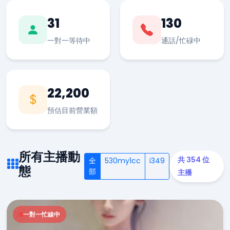
31
130
一對一等待中
通話/忙碌中
22,200
預估目前營業額
所有主播動
共 354 位
全
530my1cc
i349
態
部
主播
一對一忙線中