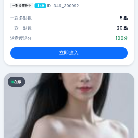
ID: i349_300992
一對多等待中
i349
一對多點數
5 點
一對一點數
20 點
滿意度評分
100分
立即進入
在線