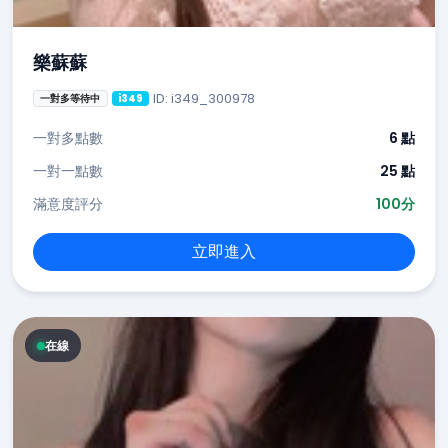
樂蘇蘇
ID: i349_300978
一對多等待中
i349
一對多點數
6 點
一對一點數
25 點
滿意度評分
100分
立即進入
在線