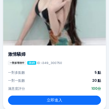
激情騷婦
ID: i349_300750
一對多等待中
i349
一對多點數
5 點
一對一點數
20 點
滿意度評分
100分
立即進入