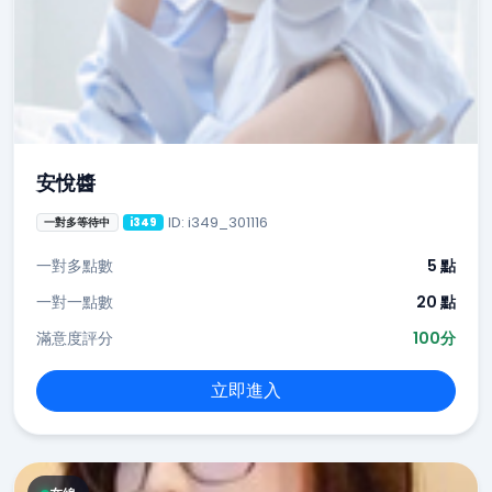
安悅醬
ID: i349_301116
一對多等待中
i349
一對多點數
5 點
一對一點數
20 點
滿意度評分
100分
立即進入