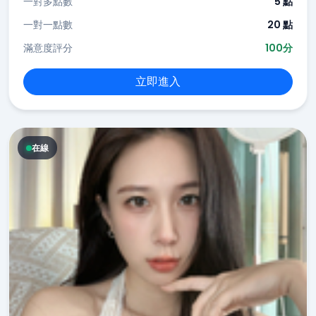
一對多點數
5 點
一對一點數
20 點
滿意度評分
100分
立即進入
在線