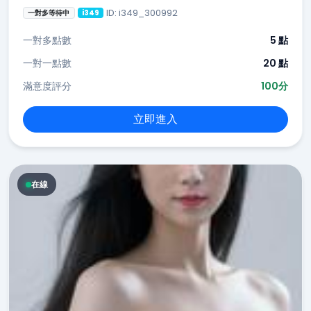
ID: i349_300992
一對多等待中
i349
一對多點數
5 點
一對一點數
20 點
滿意度評分
100分
立即進入
在線