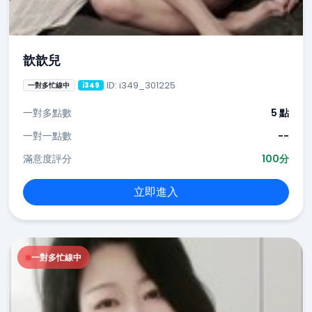
歆歆兒
ID: i349_301225
一對多忙線中
i349
一對多點數
5 點
一對一點數
--
滿意度評分
100分
立即進入
一對多忙線中