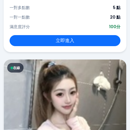
一對多點數
5 點
一對一點數
20 點
滿意度評分
100分
立即進入
在線