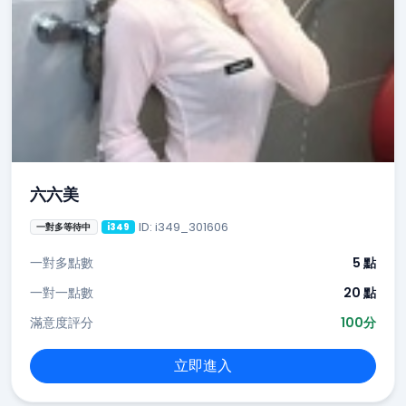
六六美
ID: i349_301606
一對多等待中
i349
一對多點數
5 點
一對一點數
20 點
滿意度評分
100分
立即進入