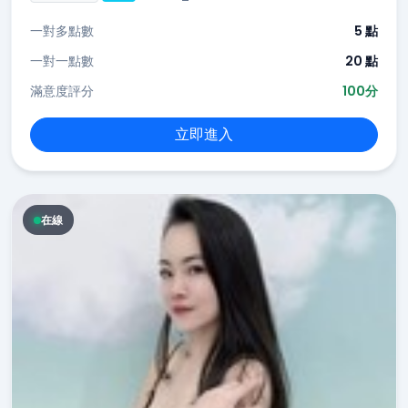
一對多點數
5 點
一對一點數
20 點
滿意度評分
100分
立即進入
在線