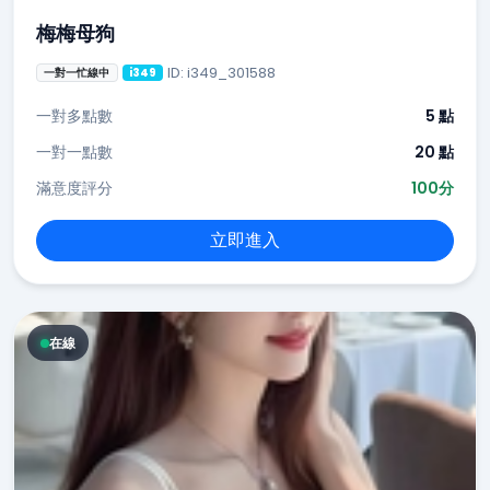
梅梅母狗
ID: i349_301588
一對一忙線中
i349
一對多點數
5 點
一對一點數
20 點
滿意度評分
100分
立即進入
在線