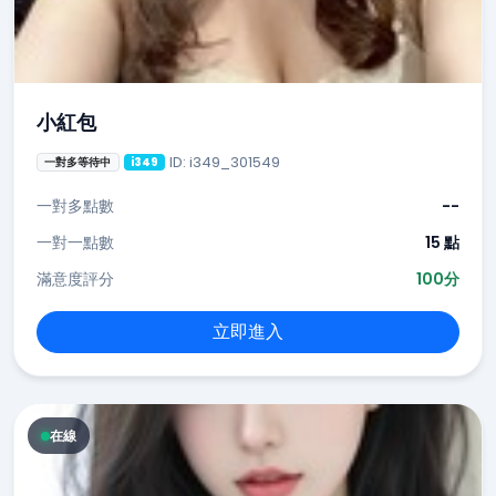
小紅包
ID: i349_301549
一對多等待中
i349
一對多點數
--
一對一點數
15 點
滿意度評分
100分
立即進入
在線