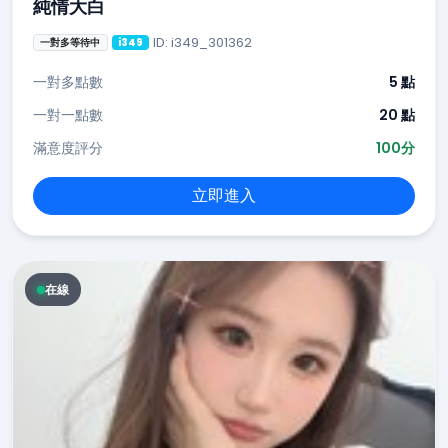
純情大白
ID: i349_301362
一對多等待中
i349
一對多點數
5 點
一對一點數
20 點
滿意度評分
100分
立即進入
在線