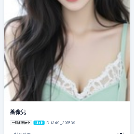
薔薇兒
ID: i349_301539
一對多等待中
i349