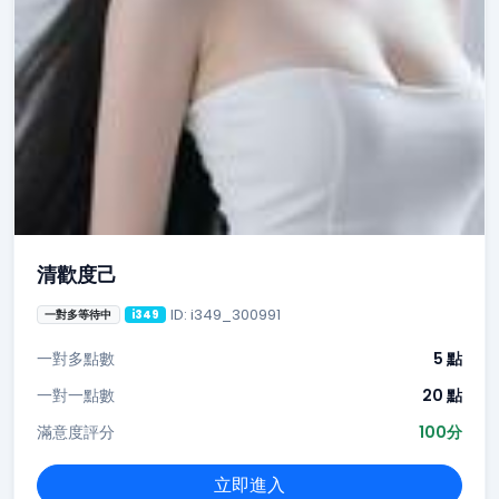
清歡度己
ID: i349_300991
一對多等待中
i349
一對多點數
5 點
一對一點數
20 點
滿意度評分
100分
立即進入