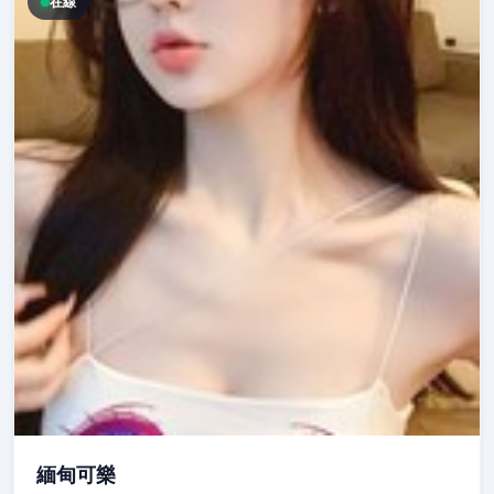
在線
緬甸可樂