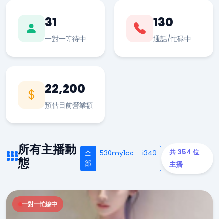
31
130
一對一等待中
通話/忙碌中
22,200
預估目前營業額
所有主播動
共 354 位
全
530my1cc
i349
態
部
主播
一對一忙線中