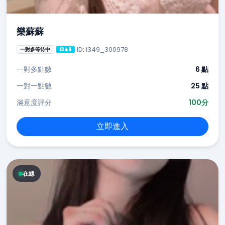
樂蘇蘇
ID: i349_300978
一對多等待中
i349
一對多點數
6 點
一對一點數
25 點
滿意度評分
100分
立即進入
在線