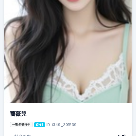
薔薇兒
ID: i349_301539
一對多等待中
i349