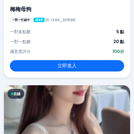
梅梅母狗
ID: i349_301588
一對一忙線中
i349
一對多點數
5 點
一對一點數
20 點
滿意度評分
100分
立即進入
在線