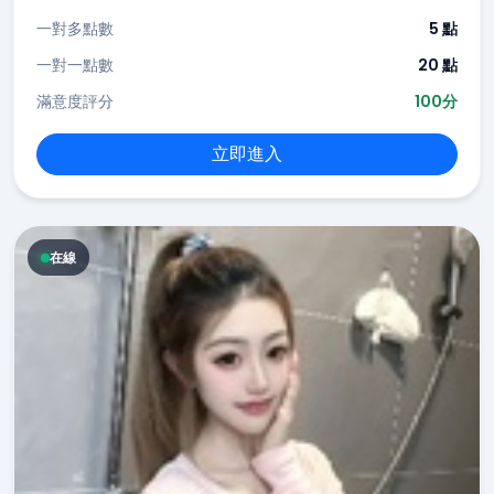
一對多點數
5 點
一對一點數
20 點
滿意度評分
100分
立即進入
在線