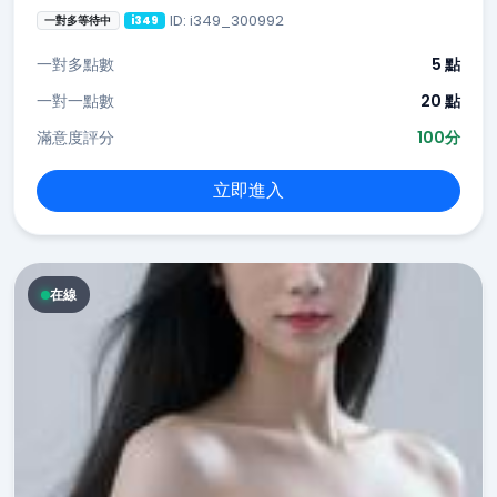
ID: i349_300992
一對多等待中
i349
一對多點數
5 點
一對一點數
20 點
滿意度評分
100分
立即進入
在線