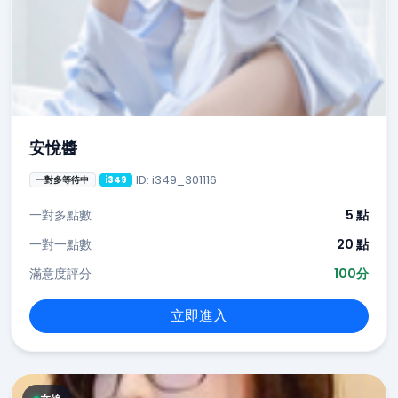
安悅醬
ID: i349_301116
一對多等待中
i349
一對多點數
5 點
一對一點數
20 點
滿意度評分
100分
立即進入