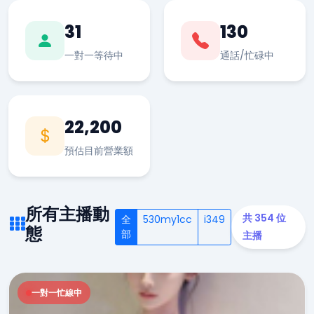
31
130
一對一等待中
通話/忙碌中
22,200
預估目前營業額
所有主播動
共 354 位
全
530my1cc
i349
態
部
主播
一對一忙線中