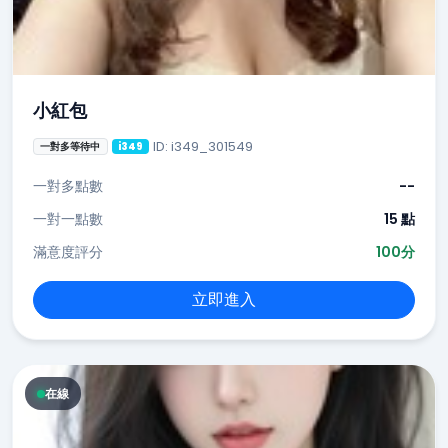
小紅包
ID: i349_301549
一對多等待中
i349
一對多點數
--
一對一點數
15 點
滿意度評分
100分
立即進入
在線