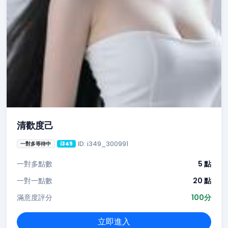
清歡度己
ID: i349_300991
一對多等待中
i349
一對多點數
5 點
一對一點數
20 點
滿意度評分
100分
立即進入