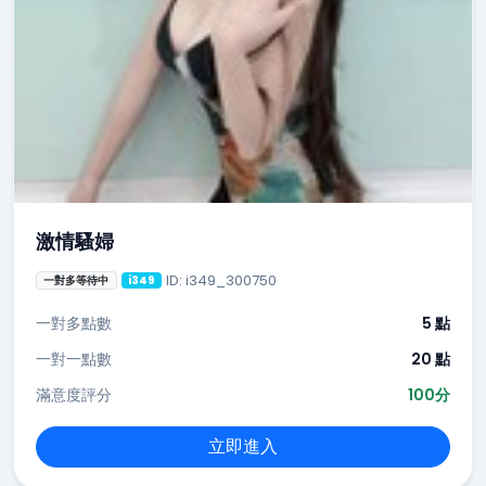
激情騷婦
ID: i349_300750
一對多等待中
i349
一對多點數
5 點
一對一點數
20 點
滿意度評分
100分
立即進入