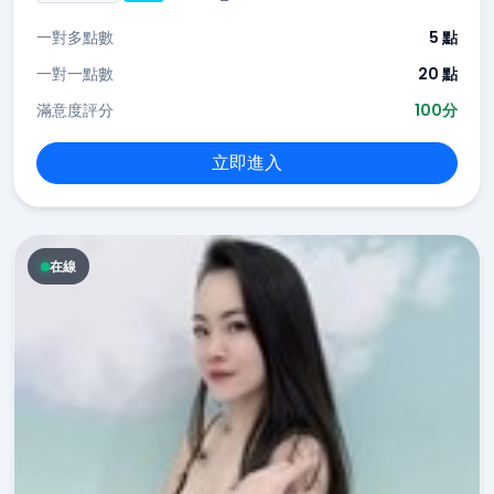
一對多點數
5 點
一對一點數
20 點
滿意度評分
100分
立即進入
在線