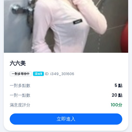
六六美
ID: i349_301606
一對多等待中
i349
一對多點數
5 點
一對一點數
20 點
滿意度評分
100分
立即進入