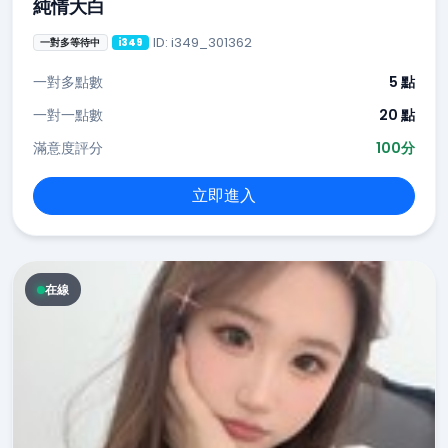
純情大白
ID: i349_301362
一對多等待中
i349
一對多點數
5 點
一對一點數
20 點
滿意度評分
100分
立即進入
在線