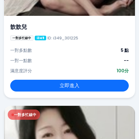
歆歆兒
ID: i349_301225
一對多忙線中
i349
一對多點數
5 點
一對一點數
--
滿意度評分
100分
立即進入
一對多忙線中