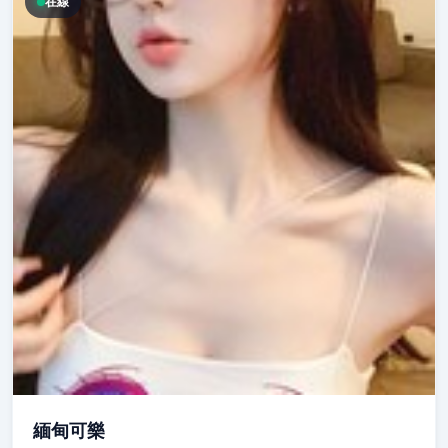
在線
緬甸可樂