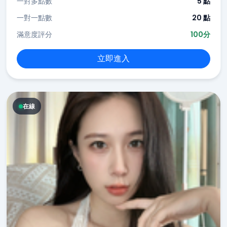
一對多點數
5 點
一對一點數
20 點
滿意度評分
100分
立即進入
在線