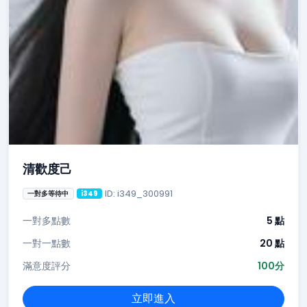
清歡度己
ID: i349_300991
一對多等待中
i349
一對多點數
5 點
一對一點數
20 點
滿意度評分
100分
立即進入