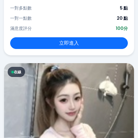
一對多點數
5 點
一對一點數
20 點
滿意度評分
100分
立即進入
在線