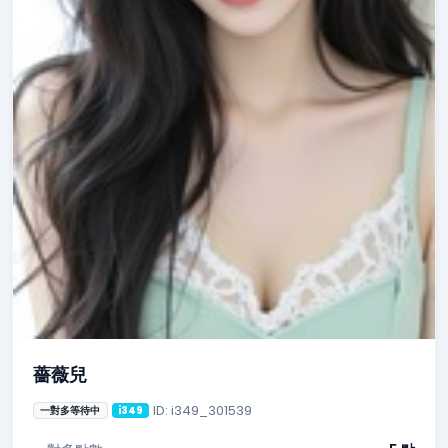
薔薇兒
ID: i349_301539
一對多等待中
i349