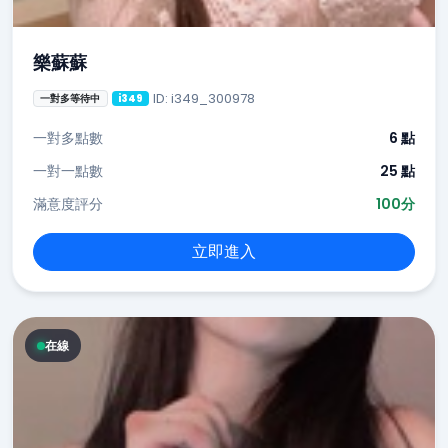
樂蘇蘇
ID: i349_300978
一對多等待中
i349
一對多點數
6 點
一對一點數
25 點
滿意度評分
100分
立即進入
在線