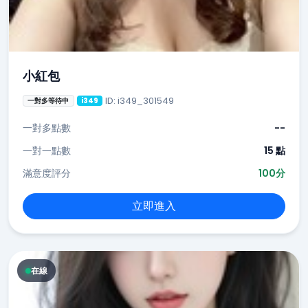
小紅包
ID: i349_301549
一對多等待中
i349
一對多點數
--
一對一點數
15 點
滿意度評分
100分
立即進入
在線