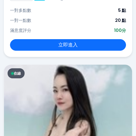
一對多點數
5 點
一對一點數
20 點
滿意度評分
100分
立即進入
在線