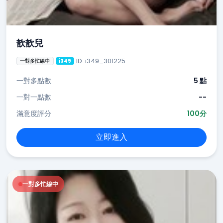
歆歆兒
ID: i349_301225
一對多忙線中
i349
一對多點數
5 點
一對一點數
--
滿意度評分
100分
立即進入
一對多忙線中