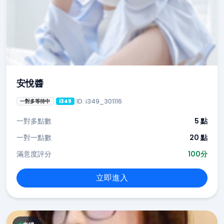
安悅醬
ID: i349_301116
一對多等待中
i349
一對多點數
5 點
一對一點數
20 點
滿意度評分
100分
立即進入