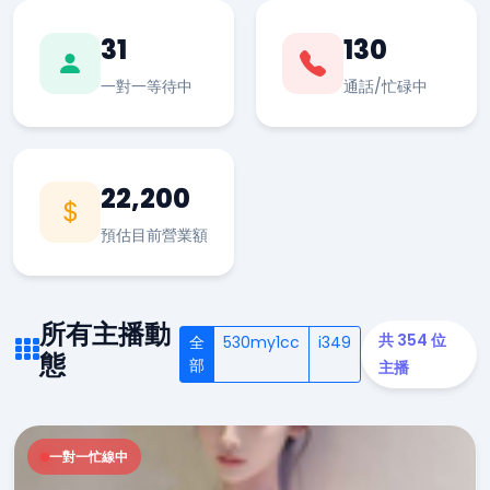
31
130
一對一等待中
通話/忙碌中
22,200
預估目前營業額
所有主播動
共 354 位
全
530my1cc
i349
態
部
主播
一對一忙線中