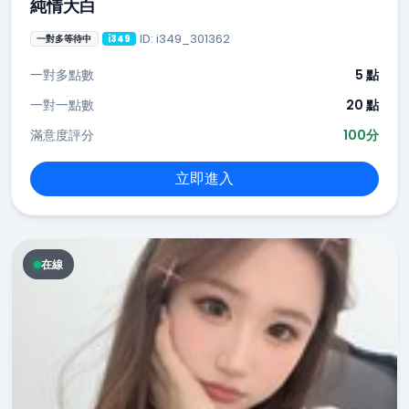
純情大白
ID: i349_301362
一對多等待中
i349
一對多點數
5 點
一對一點數
20 點
滿意度評分
100分
立即進入
在線