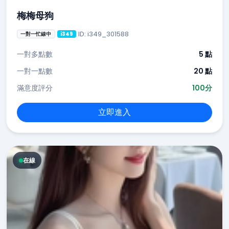
梅梅母狗
ID: i349_301588
一對一忙線中
i349
一對多點數
5 點
一對一點數
20 點
滿意度評分
100分
立即進入
在線