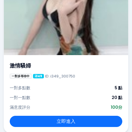
激情騷婦
ID: i349_300750
一對多等待中
i349
一對多點數
5 點
一對一點數
20 點
滿意度評分
100分
立即進入