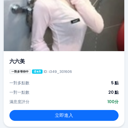
六六美
ID: i349_301606
一對多等待中
i349
一對多點數
5 點
一對一點數
20 點
滿意度評分
100分
立即進入