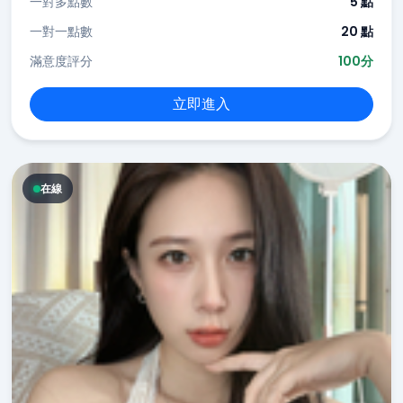
一對多點數
5 點
一對一點數
20 點
滿意度評分
100分
立即進入
在線