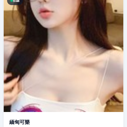
在線
緬甸可樂