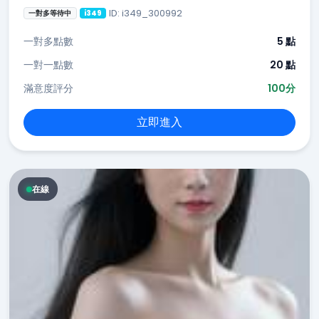
ID: i349_300992
一對多等待中
i349
一對多點數
5 點
一對一點數
20 點
滿意度評分
100分
立即進入
在線