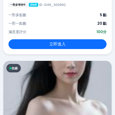
ID: i349_300992
一對多等待中
i349
一對多點數
5 點
一對一點數
20 點
滿意度評分
100分
立即進入
在線