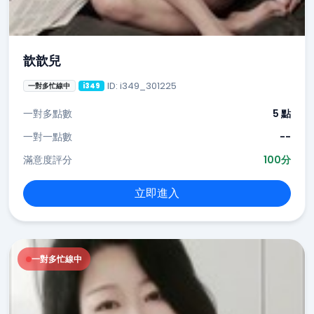
歆歆兒
ID: i349_301225
一對多忙線中
i349
一對多點數
5 點
一對一點數
--
滿意度評分
100分
立即進入
一對多忙線中