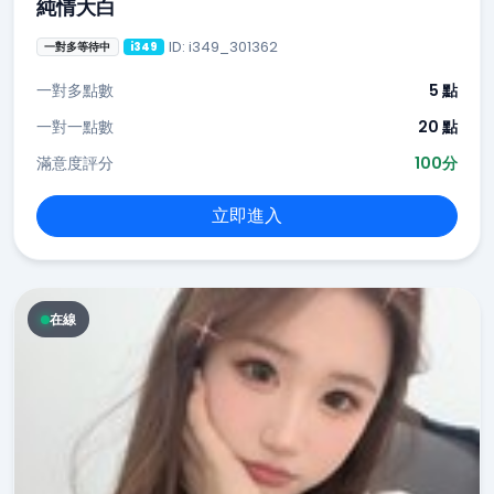
純情大白
ID: i349_301362
一對多等待中
i349
一對多點數
5 點
一對一點數
20 點
滿意度評分
100分
立即進入
在線