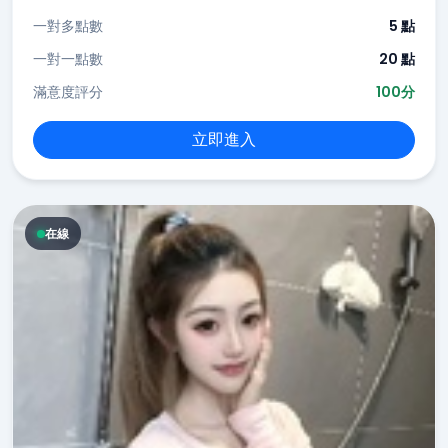
一對多點數
5 點
一對一點數
20 點
滿意度評分
100分
立即進入
在線