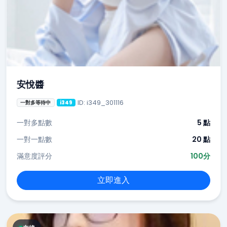
安悅醬
ID: i349_301116
一對多等待中
i349
一對多點數
5 點
一對一點數
20 點
滿意度評分
100分
立即進入