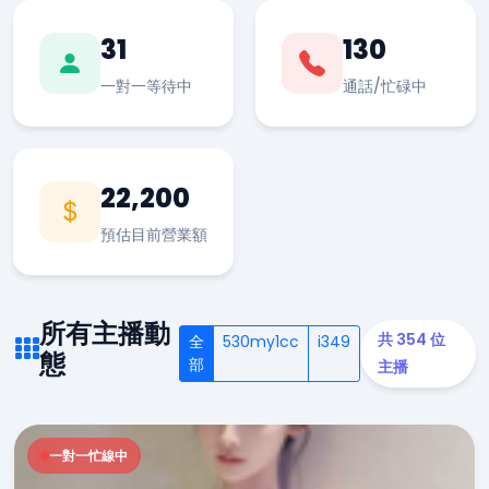
31
130
一對一等待中
通話/忙碌中
22,200
預估目前營業額
所有主播動
共 354 位
全
530my1cc
i349
態
部
主播
一對一忙線中