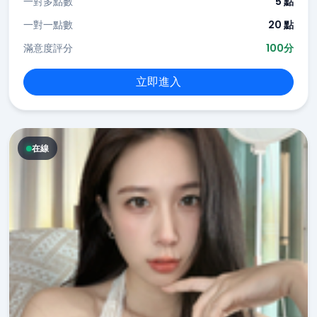
一對多點數
5 點
一對一點數
20 點
滿意度評分
100分
立即進入
在線