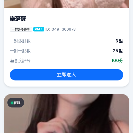
樂蘇蘇
ID: i349_300978
一對多等待中
i349
一對多點數
6 點
一對一點數
25 點
滿意度評分
100分
立即進入
在線