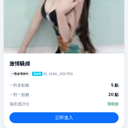
激情騷婦
ID: i349_300750
一對多等待中
i349
一對多點數
5 點
一對一點數
20 點
滿意度評分
100分
立即進入