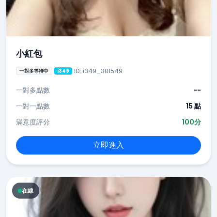
小紅包
ID: i349_301549
一對多等待中
i349
一對多點數
--
一對一點數
15 點
滿意度評分
100分
立即進入
在線