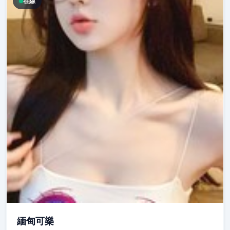
在線
緬甸可樂