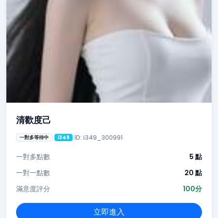
清歡度己
ID: i349_300991
一對多等待中
i349
一對多點數
5 點
一對一點數
20 點
滿意度評分
100分
立即進入