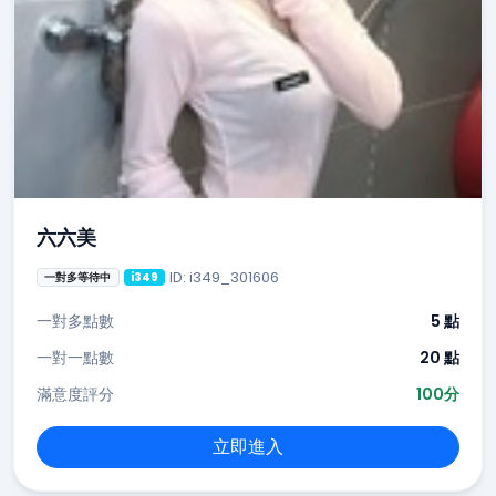
六六美
ID: i349_301606
一對多等待中
i349
一對多點數
5 點
一對一點數
20 點
滿意度評分
100分
立即進入