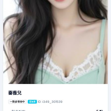
薔薇兒
ID: i349_301539
一對多等待中
i349