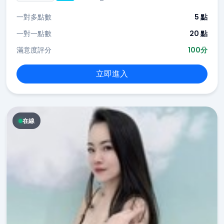
一對多點數
5 點
一對一點數
20 點
滿意度評分
100分
立即進入
在線