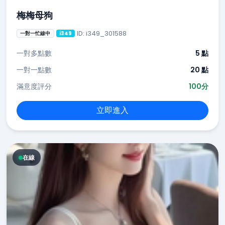
梅梅母狗
ID: i349_301588
一對一忙線中
i349
一對多點數
5 點
一對一點數
20 點
滿意度評分
100分
立即進入
在線