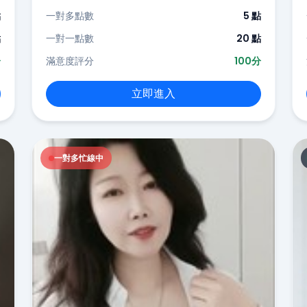
點
一對多點數
5 點
點
一對一點數
20 點
分
滿意度評分
100分
立即進入
一對多忙線中