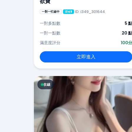
欲寶
ID: i349_301644
一對一忙線中
i349
一對多點數
5 
一對一點數
20 
滿意度評分
100
立即進入
在線