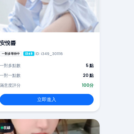
安悅醬
ID: i349_301116
一對多等待中
i349
一對多點數
5 點
一對一點數
20 點
滿意度評分
100分
立即進入
在線