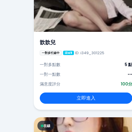
歆歆兒
ID: i349_301225
一對多忙線中
i349
一對多點數
5 
一對一點數
-
滿意度評分
100
立即進入
在線