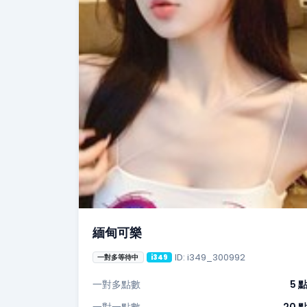
緬甸可樂
ID: i349_300992
一對多等待中
i349
一對多點數
5 