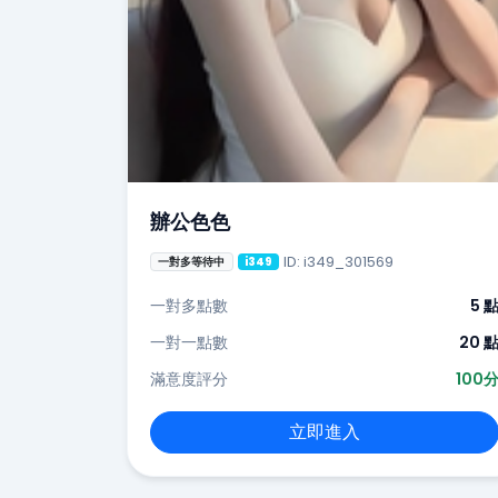
辦公色色
ID: i349_301569
一對多等待中
i349
一對多點數
5 
一對一點數
20 
滿意度評分
100
立即進入