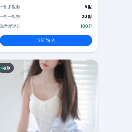
一對多點數
5 點
一對一點數
20 點
滿意度評分
100分
立即進入
在線