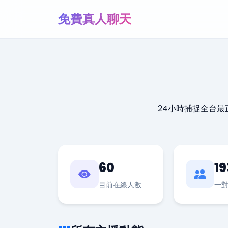
免費真人聊天
24小時捕捉全台
60
19
目前在線人數
一