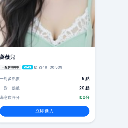
薔薇兒
ID: i349_301539
一對多等待中
i349
一對多點數
5 點
一對一點數
20 點
滿意度評分
100分
立即進入