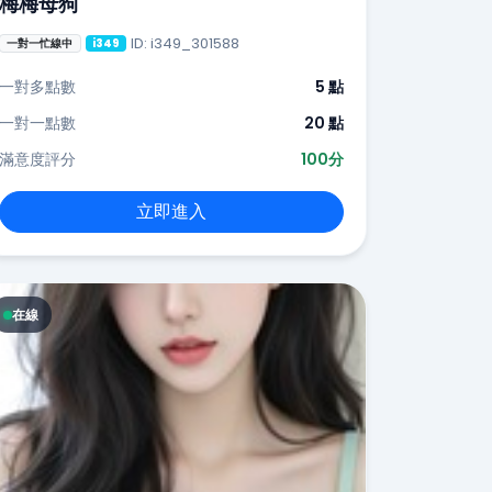
梅梅母狗
ID: i349_301588
一對一忙線中
i349
一對多點數
5 點
一對一點數
20 點
滿意度評分
100分
立即進入
在線