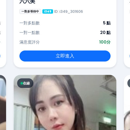
六六美
ID: i349_301606
一對多等待中
i349
點
一對多點數
5 點
點
一對一點數
20 點
分
滿意度評分
100分
立即進入
在線