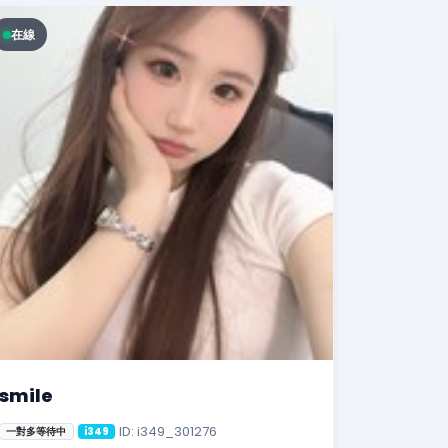
在線
smile
ID: i349_301276
一對多等待中
i349