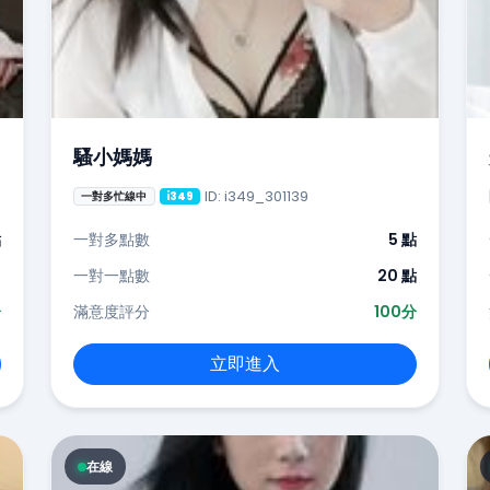
騷小媽媽
ID: i349_301139
一對多忙線中
i349
點
一對多點數
5 點
-
一對一點數
20 點
分
滿意度評分
100分
立即進入
在線