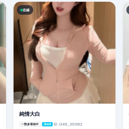
在線
純情大白
ID: i349_301362
一對多等待中
i349