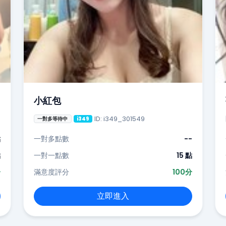
小紅包
ID: i349_301549
一對多等待中
i349
點
一對多點數
--
點
一對一點數
15 點
分
滿意度評分
100分
立即進入