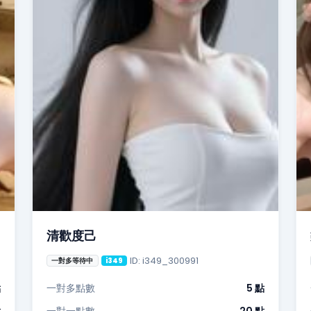
清歡度己
ID: i349_300991
一對多等待中
i349
點
一對多點數
5 點