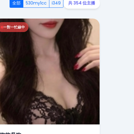
全部
530my1cc
i349
共 354 位主播
一對一忙線中