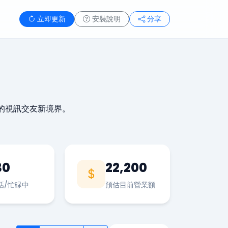
立即更新
安裝說明
分享
的視訊交友新境界。
30
22,200
話/忙碌中
預估目前營業額