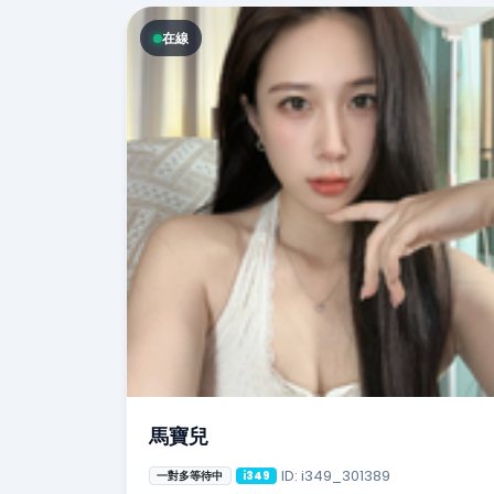
在線
馬寶兒
ID: i349_301389
一對多等待中
i349