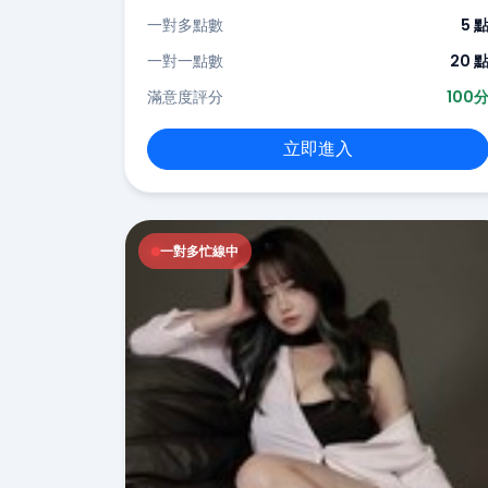
一對多點數
5 
一對一點數
20 
滿意度評分
100
立即進入
一對多忙線中