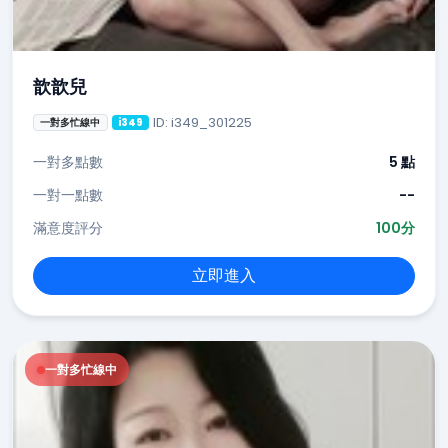
歆歆兒
ID: i349_301225
一對多忙線中
i349
一對多點數
5 點
一對一點數
--
滿意度評分
100分
立即進入
一對多忙線中