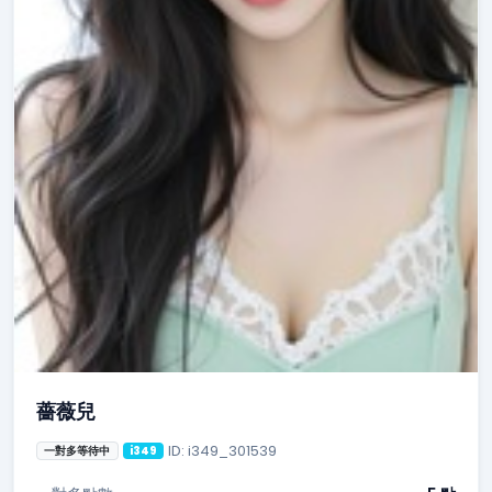
薔薇兒
ID: i349_301539
一對多等待中
i349