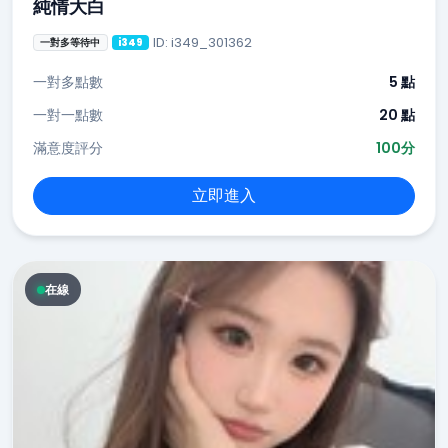
純情大白
ID: i349_301362
一對多等待中
i349
一對多點數
5 點
一對一點數
20 點
滿意度評分
100分
立即進入
在線