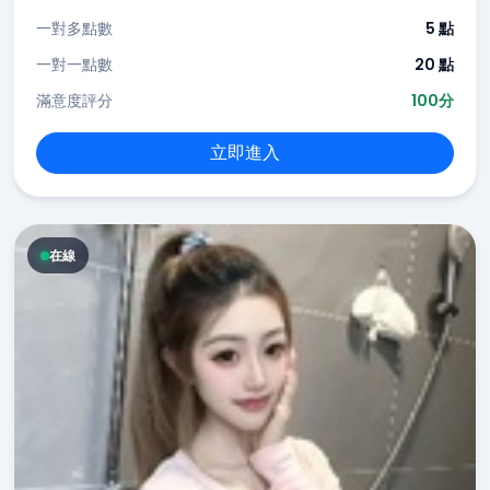
一對多點數
5 點
一對一點數
20 點
滿意度評分
100分
立即進入
在線