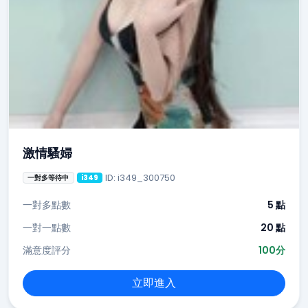
激情騷婦
ID: i349_300750
一對多等待中
i349
一對多點數
5 點
一對一點數
20 點
滿意度評分
100分
立即進入