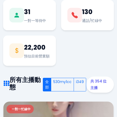
31
130
一對一等待中
通話/忙碌中
22,200
預估目前營業額
所有主播動
共 354 位
全
530my1cc
i349
態
部
主播
一對一忙線中