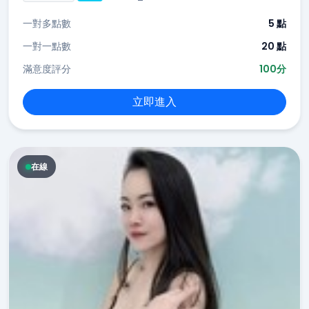
一對多點數
5 點
一對一點數
20 點
滿意度評分
100分
立即進入
在線