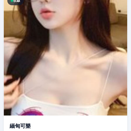
在線
緬甸可樂