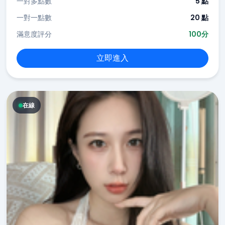
一對多點數
5 點
一對一點數
20 點
滿意度評分
100分
立即進入
在線