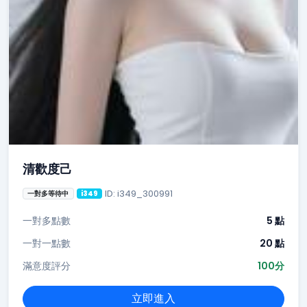
清歡度己
ID: i349_300991
一對多等待中
i349
一對多點數
5 點
一對一點數
20 點
滿意度評分
100分
立即進入