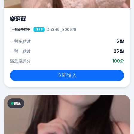
樂蘇蘇
ID: i349_300978
一對多等待中
i349
一對多點數
6 點
一對一點數
25 點
滿意度評分
100分
立即進入
在線