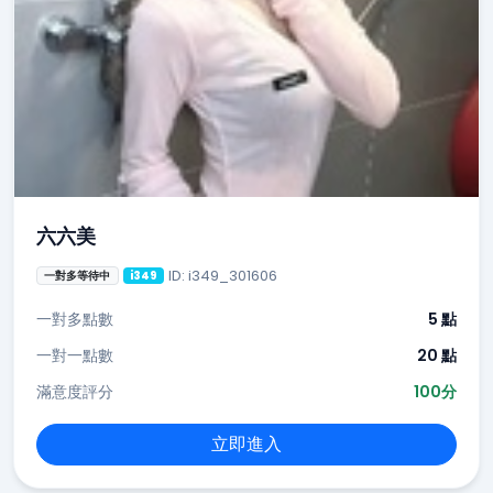
六六美
ID: i349_301606
一對多等待中
i349
一對多點數
5 點
一對一點數
20 點
滿意度評分
100分
立即進入