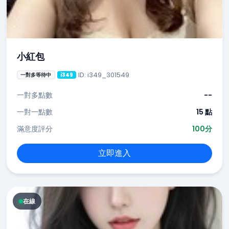
小紅包
ID: i349_301549
一對多等待中
i349
一對多點數
--
一對一點數
15 點
滿意度評分
100分
立即進入
在線