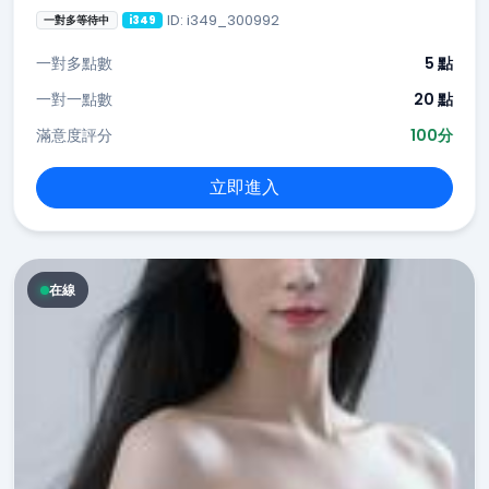
ID: i349_300992
一對多等待中
i349
一對多點數
5 點
一對一點數
20 點
滿意度評分
100分
立即進入
在線