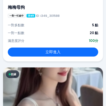
梅梅母狗
ID: i349_301588
一對一忙線中
i349
一對多點數
5 點
一對一點數
20 點
滿意度評分
100分
立即進入
在線