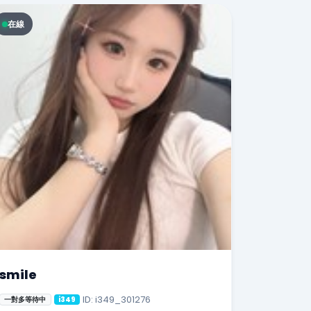
在線
smile
ID: i349_301276
一對多等待中
i349