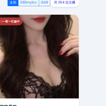
全部
530my1cc
i349
共 354 位主播
一對一忙線中