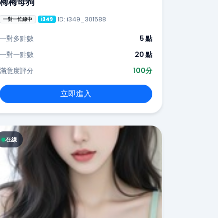
梅梅母狗
ID: i349_301588
一對一忙線中
i349
一對多點數
5 點
一對一點數
20 點
滿意度評分
100分
立即進入
在線