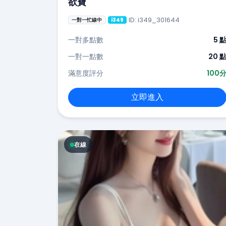
欲寶
ID: i349_301644
一對一忙線中
i349
一對多點數
5 
一對一點數
20 
滿意度評分
100
立即進入
在線