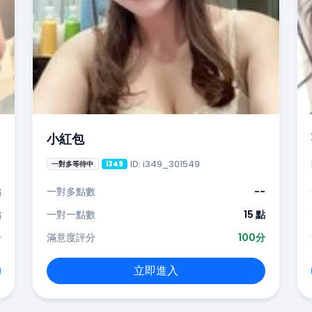
小紅包
ID: i349_301549
一對多等待中
i349
點
一對多點數
--
點
一對一點數
15 點
分
滿意度評分
100分
立即進入