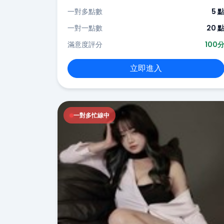
一對多點數
5 
一對一點數
20 
滿意度評分
100
立即進入
一對多忙線中