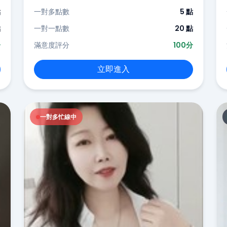
點
一對多點數
5 點
點
一對一點數
20 點
分
滿意度評分
100分
立即進入
一對多忙線中