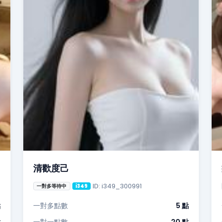
清歡度己
ID: i349_300991
一對多等待中
i349
點
一對多點數
5 點