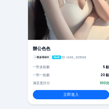
辦公色色
ID: i349_301569
一對多等待中
i349
一對多點數
5 
一對一點數
20 
滿意度評分
100
立即進入