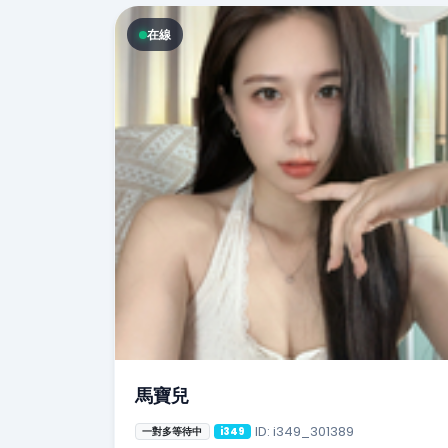
在線
馬寶兒
ID: i349_301389
一對多等待中
i349