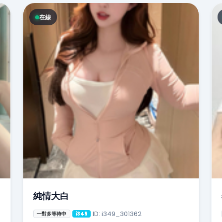
在線
純情大白
ID: i349_301362
一對多等待中
i349