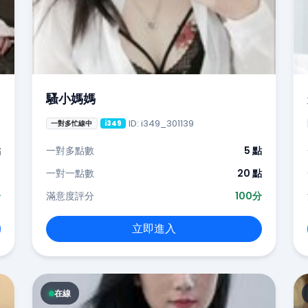
騷小媽媽
ID: i349_301139
一對多忙線中
i349
點
一對多點數
5 點
-
一對一點數
20 點
分
滿意度評分
100分
立即進入
在線