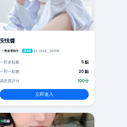
安悅醬
ID: i349_301116
一對多等待中
i349
一對多點數
5 點
一對一點數
20 點
滿意度評分
100分
立即進入
在線