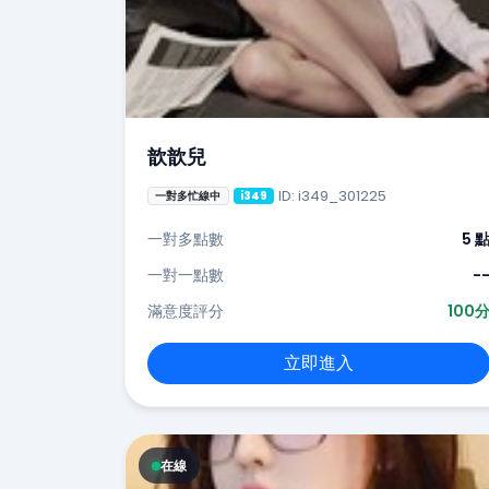
歆歆兒
ID: i349_301225
一對多忙線中
i349
一對多點數
5 
一對一點數
-
滿意度評分
100
立即進入
在線