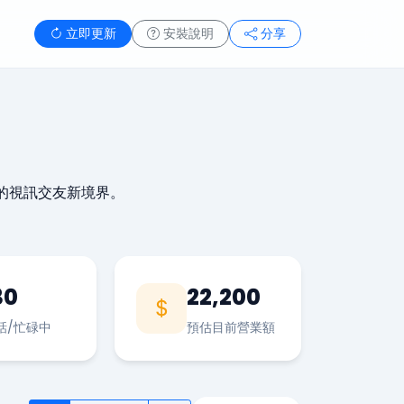
立即更新
安裝說明
分享
的視訊交友新境界。
30
22,200
話/忙碌中
預估目前營業額