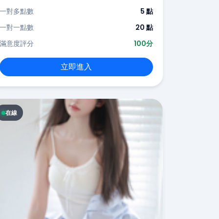
一對多點數
5 點
一對一點數
20 點
滿意度評分
100分
立即進入
在線