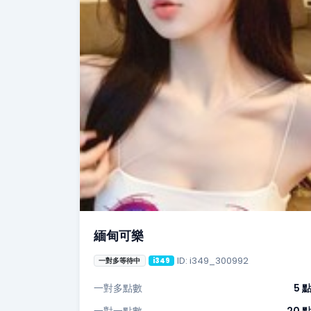
緬甸可樂
ID: i349_300992
一對多等待中
i349
一對多點數
5 