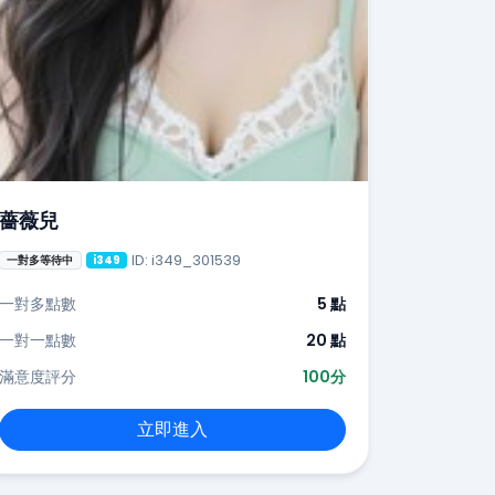
薔薇兒
ID: i349_301539
一對多等待中
i349
一對多點數
5 點
一對一點數
20 點
滿意度評分
100分
立即進入