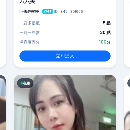
六六美
ID: i349_301606
一對多等待中
i349
點
一對多點數
5 點
點
一對一點數
20 點
分
滿意度評分
100分
立即進入
在線