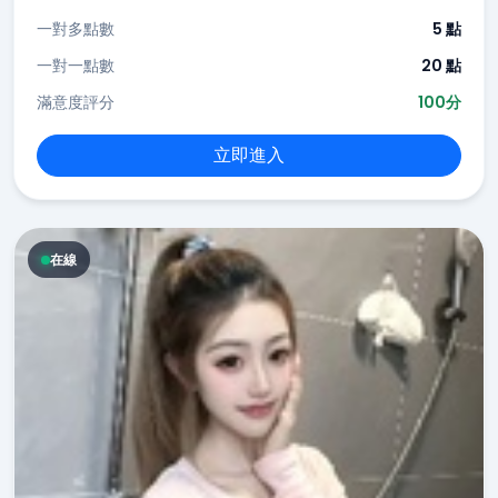
一對多點數
5 點
一對一點數
20 點
滿意度評分
100分
立即進入
在線