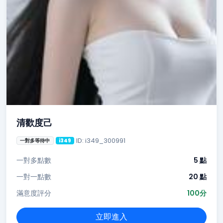
清歡度己
ID: i349_300991
一對多等待中
i349
一對多點數
5 點
一對一點數
20 點
滿意度評分
100分
立即進入