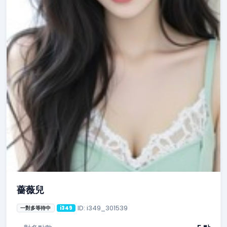
薔薇兒
ID: i349_301539
一對多等待中
i349