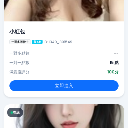
小紅包
ID: i349_301549
一對多等待中
i349
一對多點數
--
一對一點數
15 點
滿意度評分
100分
立即進入
在線