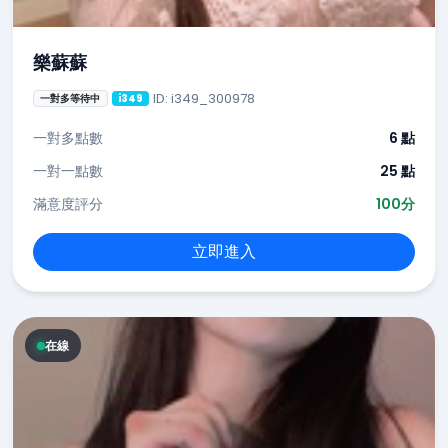
樂蘇蘇
ID: i349_300978
一對多等待中
i349
一對多點數
6 點
一對一點數
25 點
滿意度評分
100分
立即進入
在線