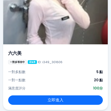
六六美
ID: i349_301606
一對多等待中
i349
一對多點數
5 點
一對一點數
20 點
滿意度評分
100分
立即進入