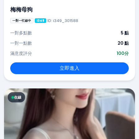
梅梅母狗
ID: i349_301588
一對一忙線中
i349
一對多點數
5 點
一對一點數
20 點
滿意度評分
100分
立即進入
在線