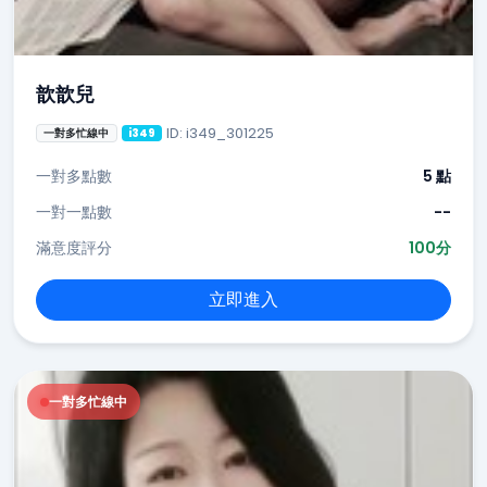
歆歆兒
ID: i349_301225
一對多忙線中
i349
一對多點數
5 點
一對一點數
--
滿意度評分
100分
立即進入
一對多忙線中