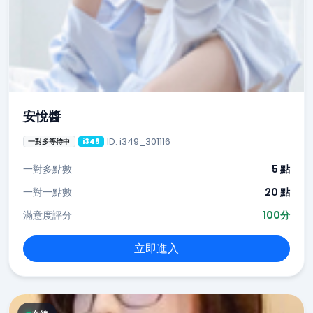
安悅醬
ID: i349_301116
一對多等待中
i349
一對多點數
5 點
一對一點數
20 點
滿意度評分
100分
立即進入