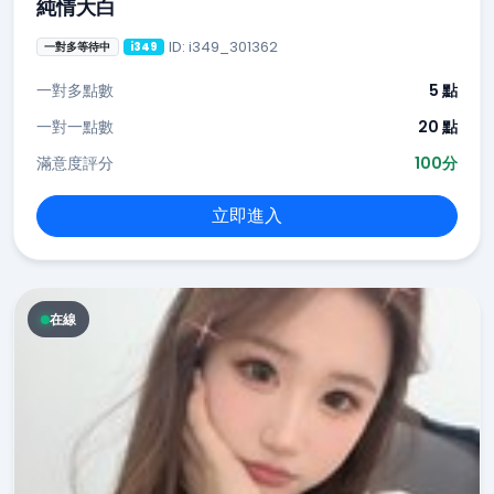
純情大白
ID: i349_301362
一對多等待中
i349
一對多點數
5 點
一對一點數
20 點
滿意度評分
100分
立即進入
在線