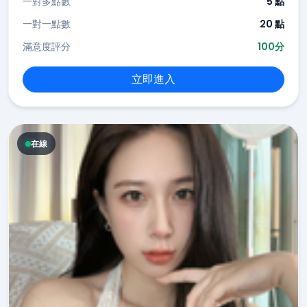
一對多點數
5 點
一對一點數
20 點
滿意度評分
100分
立即進入
在線