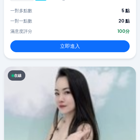
一對多點數
5 點
一對一點數
20 點
滿意度評分
100分
立即進入
在線