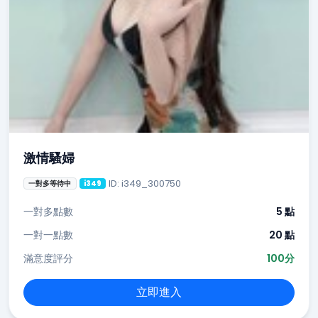
激情騷婦
ID: i349_300750
一對多等待中
i349
一對多點數
5 點
一對一點數
20 點
滿意度評分
100分
立即進入