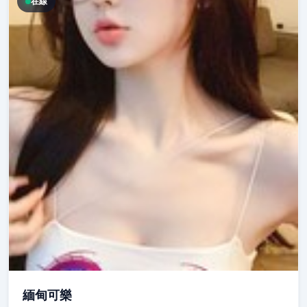
在線
緬甸可樂