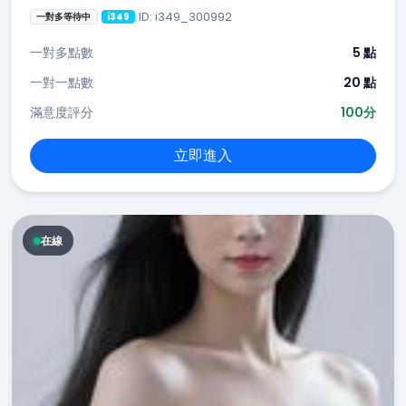
ID: i349_300992
一對多等待中
i349
一對多點數
5 點
一對一點數
20 點
滿意度評分
100分
立即進入
在線