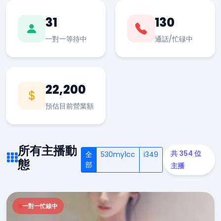
31
130
一對一等待中
通話/忙碌中
22,200
預估目前營業額
所有主播動
共 354 位
全
530my1cc
i349
態
部
主播
一對一忙線中