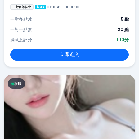
ID: i349_300893
一對多等待中
i349
一對多點數
5 點
一對一點數
20 點
滿意度評分
100分
立即進入
在線