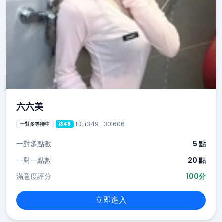
六六美
ID: i349_301606
一對多等待中
i349
一對多點數
5 點
一對一點數
20 點
滿意度評分
100分
立即進入