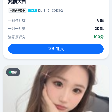
純情大白
ID: i349_301362
一對多等待中
i349
一對多點數
5 點
一對一點數
20 點
滿意度評分
100分
立即進入
在線