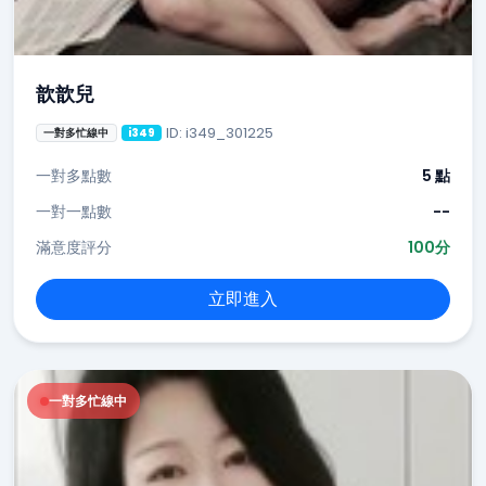
歆歆兒
ID: i349_301225
一對多忙線中
i349
一對多點數
5 點
一對一點數
--
滿意度評分
100分
立即進入
一對多忙線中