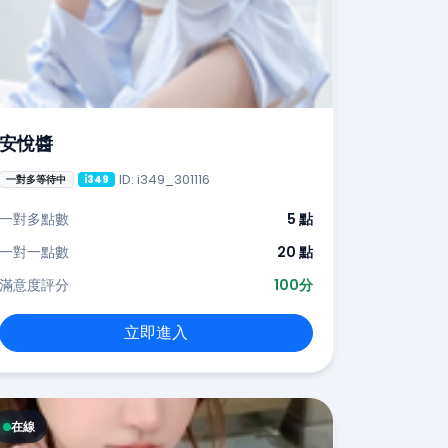
安悅醬
ID: i349_301116
一對多等待中
i349
一對多點數
5 點
一對一點數
20 點
滿意度評分
100分
立即進入
在線