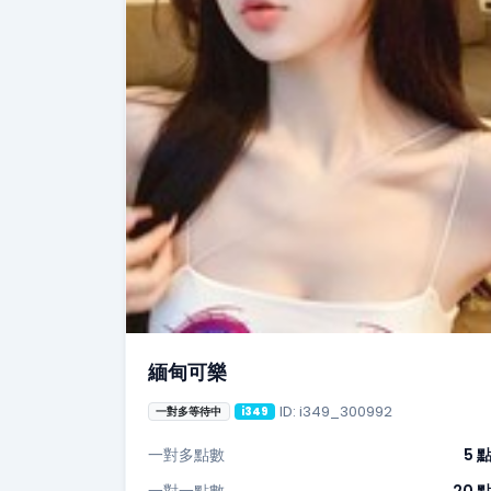
緬甸可樂
ID: i349_300992
一對多等待中
i349
一對多點數
5 