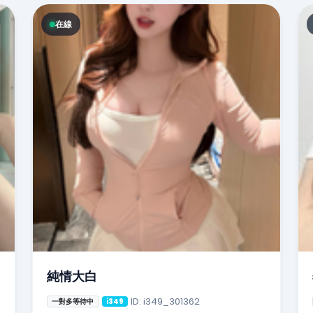
在線
純情大白
ID: i349_301362
一對多等待中
i349