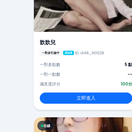
歆歆兒
ID: i349_301225
一對多忙線中
i349
一對多點數
5 
一對一點數
-
滿意度評分
100
立即進入
在線