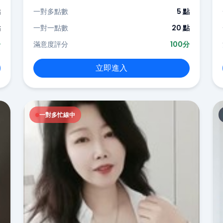
點
一對多點數
5 點
點
一對一點數
20 點
分
滿意度評分
100分
立即進入
一對多忙線中