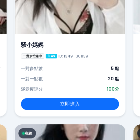
騷小媽媽
ID: i349_301139
一對多忙線中
i349
點
一對多點數
5 點
-
一對一點數
20 點
分
滿意度評分
100分
立即進入
在線