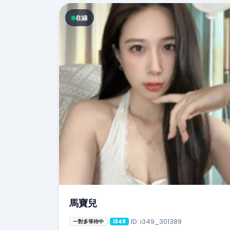
在線
馬寶兒
ID: i349_301389
一對多等待中
i349