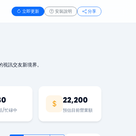
立即更新
安裝說明
分享
的視訊交友新境界。
30
22,200
話/忙碌中
預估目前營業額