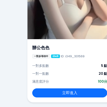
辦公色色
ID: i349_301569
一對多等待中
i349
一對多點數
5 
一對一點數
20 
滿意度評分
100
立即進入