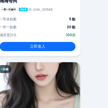
梅梅母狗
ID: i349_301588
一對一忙線中
i349
一對多點數
5 點
一對一點數
20 點
滿意度評分
100分
立即進入
在線