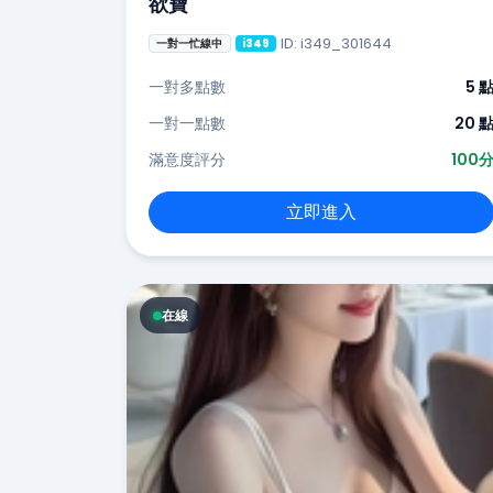
欲寶
ID: i349_301644
一對一忙線中
i349
一對多點數
5 
一對一點數
20 
滿意度評分
100
立即進入
在線