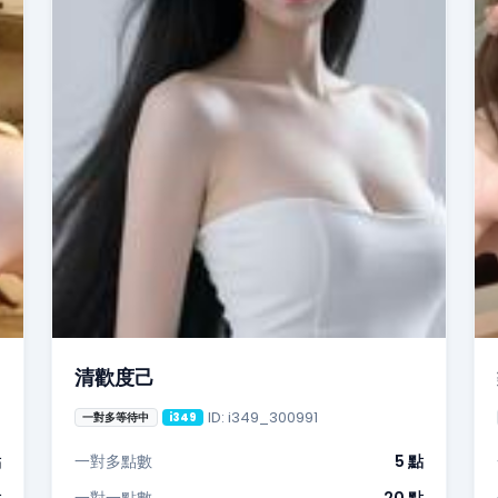
清歡度己
ID: i349_300991
一對多等待中
i349
點
一對多點數
5 點