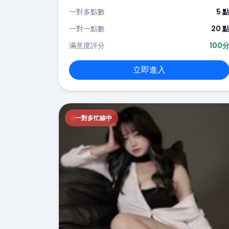
一對多點數
5 
一對一點數
20 
滿意度評分
100
立即進入
一對多忙線中