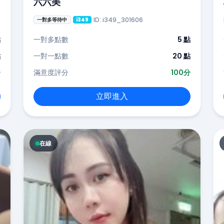
六六美
ID: i349_301606
一對多等待中
i349
點
一對多點數
5 點
點
一對一點數
20 點
分
滿意度評分
100分
立即進入
在線