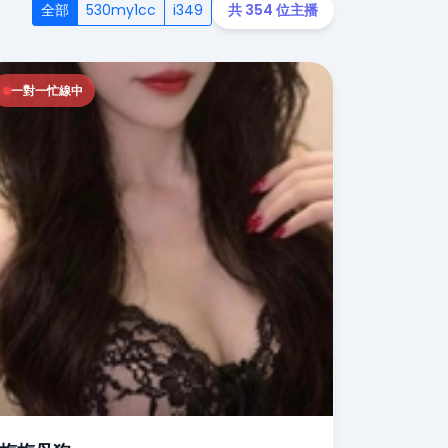
全部
530my1cc
i349
共 354 位主播
一對一忙線中