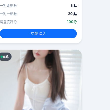
一對多點數
5 點
一對一點數
20 點
滿意度評分
100分
立即進入
在線