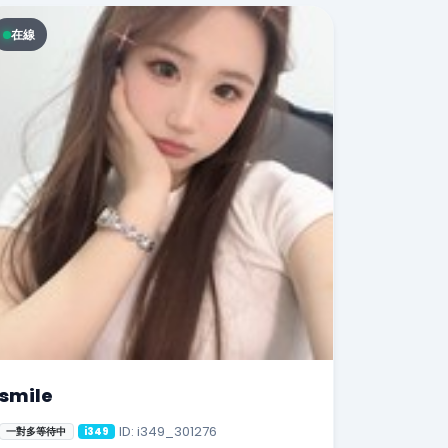
在線
smile
ID: i349_301276
一對多等待中
i349