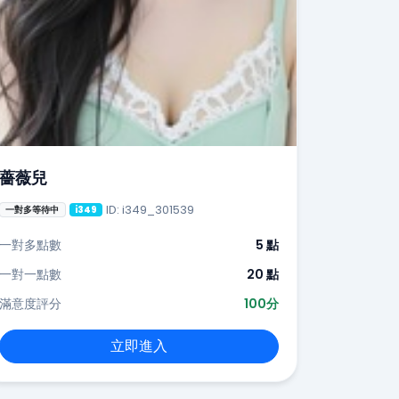
薔薇兒
ID: i349_301539
一對多等待中
i349
一對多點數
5 點
一對一點數
20 點
滿意度評分
100分
立即進入