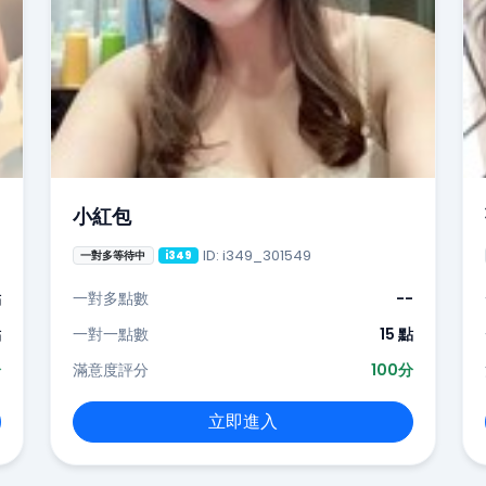
小紅包
ID: i349_301549
一對多等待中
i349
點
一對多點數
--
點
一對一點數
15 點
分
滿意度評分
100分
立即進入