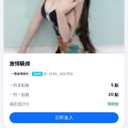
激情騷婦
ID: i349_300750
一對多等待中
i349
一對多點數
5 點
一對一點數
20 點
滿意度評分
100分
立即進入