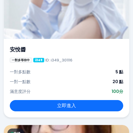
安悅醬
ID: i349_301116
一對多等待中
i349
一對多點數
5 點
一對一點數
20 點
滿意度評分
100分
立即進入