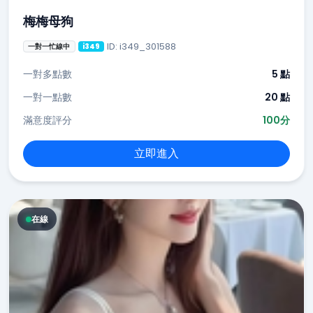
梅梅母狗
ID: i349_301588
一對一忙線中
i349
一對多點數
5 點
一對一點數
20 點
滿意度評分
100分
立即進入
在線