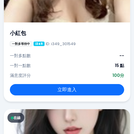
小紅包
ID: i349_301549
一對多等待中
i349
一對多點數
--
一對一點數
15 點
滿意度評分
100分
立即進入
在線