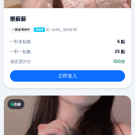
樂蘇蘇
ID: i349_300978
一對多等待中
i349
一對多點數
6 點
一對一點數
25 點
滿意度評分
100分
立即進入
在線