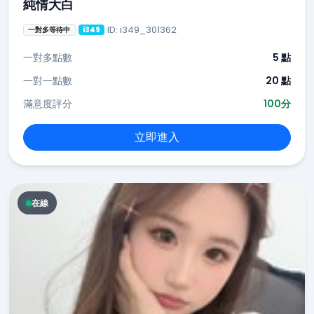
純情大白
ID: i349_301362
一對多等待中
i349
一對多點數
5 點
一對一點數
20 點
滿意度評分
100分
立即進入
在線