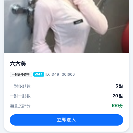
六六美
ID: i349_301606
一對多等待中
i349
一對多點數
5 點
一對一點數
20 點
滿意度評分
100分
立即進入