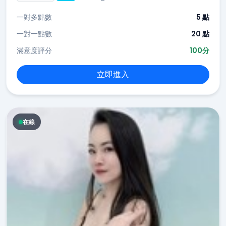
一對多點數
5 點
一對一點數
20 點
滿意度評分
100分
立即進入
在線