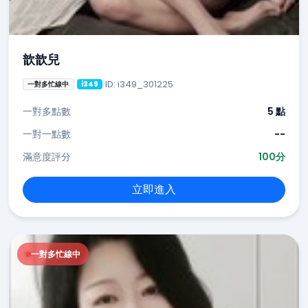
歆歆兒
ID: i349_301225
一對多忙線中
i349
一對多點數
5 點
一對一點數
--
滿意度評分
100分
立即進入
一對多忙線中