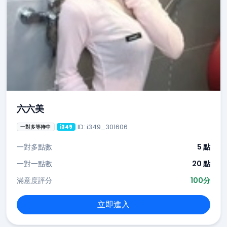
六六美
ID: i349_301606
一對多等待中
i349
一對多點數
5 點
一對一點數
20 點
滿意度評分
100分
立即進入