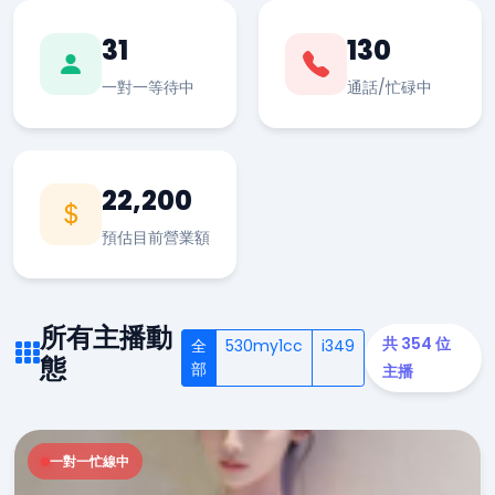
31
130
一對一等待中
通話/忙碌中
22,200
預估目前營業額
所有主播動
共 354 位
全
530my1cc
i349
態
部
主播
一對一忙線中