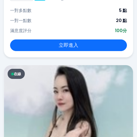
一對多點數
5 點
一對一點數
20 點
滿意度評分
100分
立即進入
在線