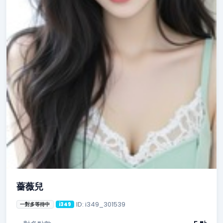
薔薇兒
ID: i349_301539
一對多等待中
i349