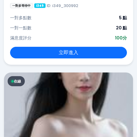
ID: i349_300992
一對多等待中
i349
一對多點數
5 點
一對一點數
20 點
滿意度評分
100分
立即進入
在線