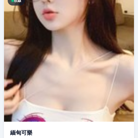
在線
緬甸可樂