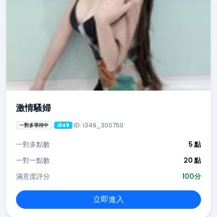
激情騷婦
ID: i349_300750
一對多等待中
i349
一對多點數
5 點
一對一點數
20 點
滿意度評分
100分
立即進入