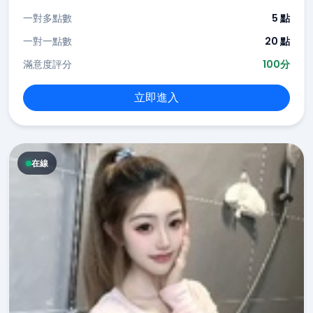
一對多點數
5 點
一對一點數
20 點
滿意度評分
100分
立即進入
在線