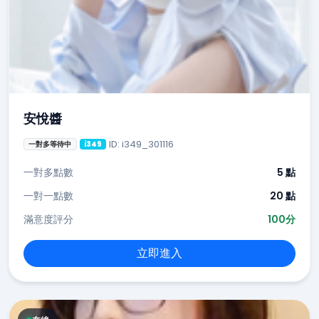
安悅醬
ID: i349_301116
一對多等待中
i349
一對多點數
5 點
一對一點數
20 點
滿意度評分
100分
立即進入