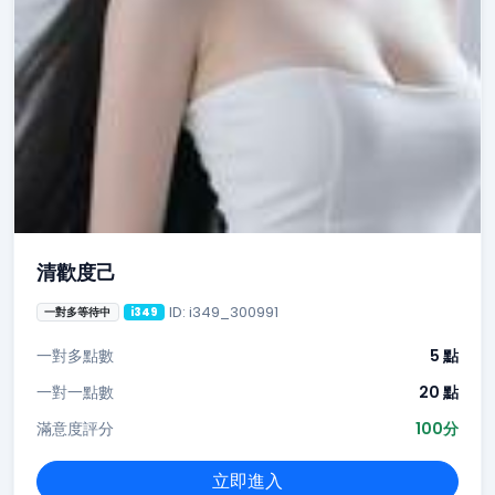
清歡度己
ID: i349_300991
一對多等待中
i349
一對多點數
5 點
一對一點數
20 點
滿意度評分
100分
立即進入