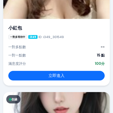
小紅包
ID: i349_301549
一對多等待中
i349
一對多點數
--
一對一點數
15 點
滿意度評分
100分
立即進入
在線