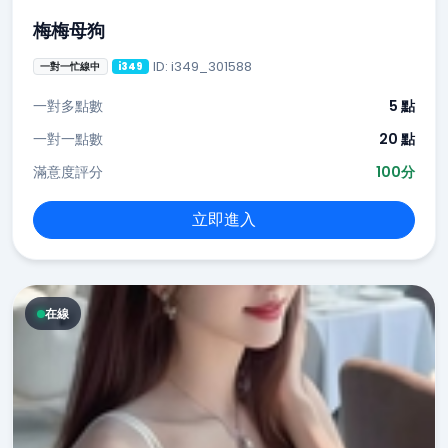
梅梅母狗
ID: i349_301588
一對一忙線中
i349
一對多點數
5 點
一對一點數
20 點
滿意度評分
100分
立即進入
在線