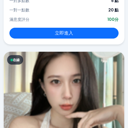
一對多點數
5 點
一對一點數
20 點
滿意度評分
100分
立即進入
在線