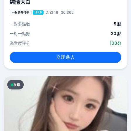
純情大白
ID: i349_301362
一對多等待中
i349
一對多點數
5 點
一對一點數
20 點
滿意度評分
100分
立即進入
在線