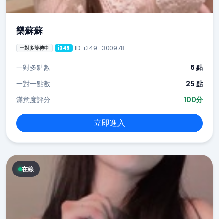
樂蘇蘇
ID: i349_300978
一對多等待中
i349
一對多點數
6 點
一對一點數
25 點
滿意度評分
100分
立即進入
在線