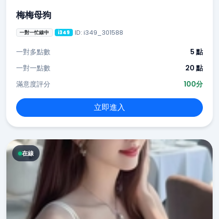
梅梅母狗
ID: i349_301588
一對一忙線中
i349
一對多點數
5 點
一對一點數
20 點
滿意度評分
100分
立即進入
在線