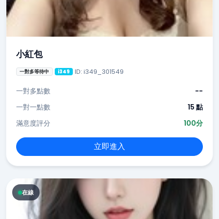
小紅包
ID: i349_301549
一對多等待中
i349
一對多點數
--
一對一點數
15 點
滿意度評分
100分
立即進入
在線