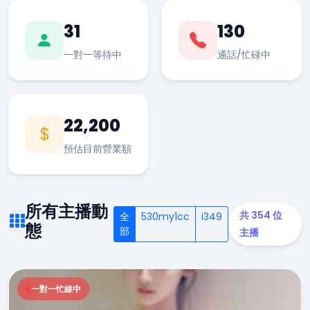
31
130
一對一等待中
通話/忙碌中
22,200
預估目前營業額
所有主播動
共 354 位
全
530my1cc
i349
態
部
主播
一對一忙線中