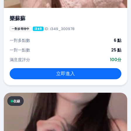
樂蘇蘇
ID: i349_300978
一對多等待中
i349
一對多點數
6 點
一對一點數
25 點
滿意度評分
100分
立即進入
在線