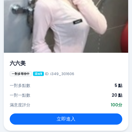
六六美
ID: i349_301606
一對多等待中
i349
一對多點數
5 點
一對一點數
20 點
滿意度評分
100分
立即進入