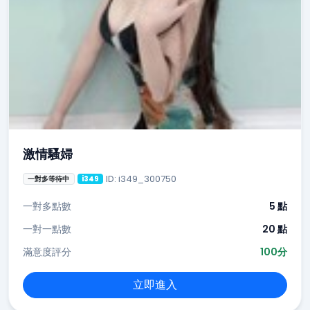
激情騷婦
ID: i349_300750
一對多等待中
i349
一對多點數
5 點
一對一點數
20 點
滿意度評分
100分
立即進入