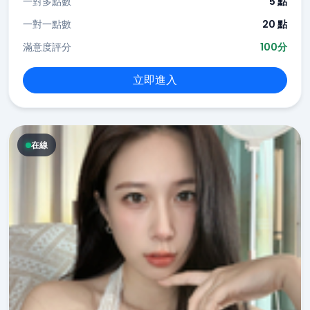
一對多點數
5 點
一對一點數
20 點
滿意度評分
100分
立即進入
在線