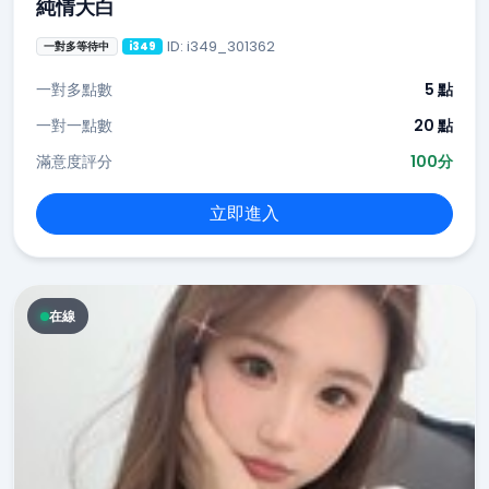
純情大白
ID: i349_301362
一對多等待中
i349
一對多點數
5 點
一對一點數
20 點
滿意度評分
100分
立即進入
在線