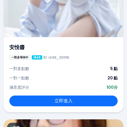
安悅醬
ID: i349_301116
一對多等待中
i349
一對多點數
5 點
一對一點數
20 點
滿意度評分
100分
立即進入