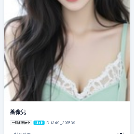
薔薇兒
ID: i349_301539
一對多等待中
i349