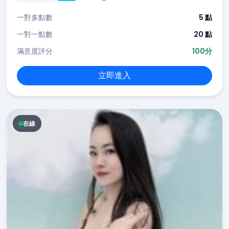
一對多點數
5 點
一對一點數
20 點
滿意度評分
100分
立即進入
在線