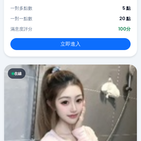
一對多點數
5 點
一對一點數
20 點
滿意度評分
100分
立即進入
在線