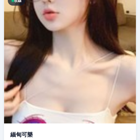
在線
緬甸可樂