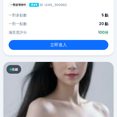
ID: i349_300992
一對多等待中
i349
一對多點數
5 點
一對一點數
20 點
滿意度評分
100分
立即進入
在線