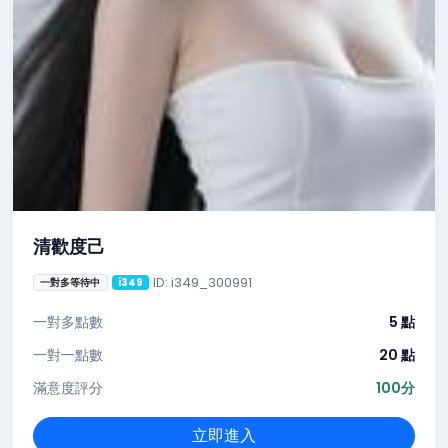
清歡度己
ID: i349_300991
一對多等待中
i349
一對多點數
5 點
一對一點數
20 點
滿意度評分
100分
立即進入