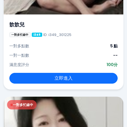
歆歆兒
ID: i349_301225
一對多忙線中
i349
一對多點數
5 點
一對一點數
--
滿意度評分
100分
立即進入
一對多忙線中