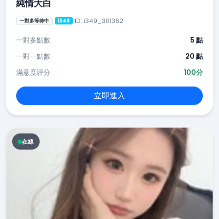
純情大白
ID: i349_301362
一對多等待中
i349
一對多點數
5 點
一對一點數
20 點
滿意度評分
100分
立即進入
在線