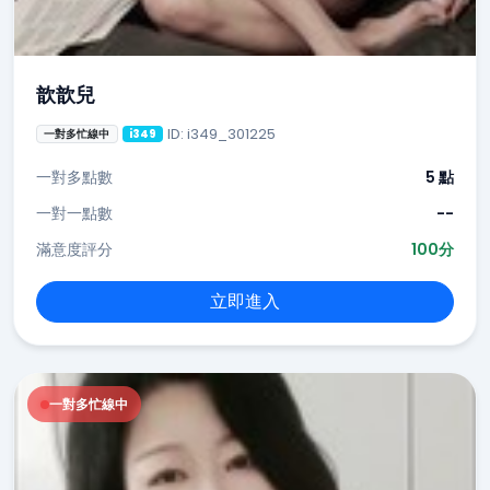
歆歆兒
ID: i349_301225
一對多忙線中
i349
一對多點數
5 點
一對一點數
--
滿意度評分
100分
立即進入
一對多忙線中