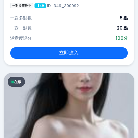
ID: i349_300992
一對多等待中
i349
一對多點數
5 點
一對一點數
20 點
滿意度評分
100分
立即進入
在線