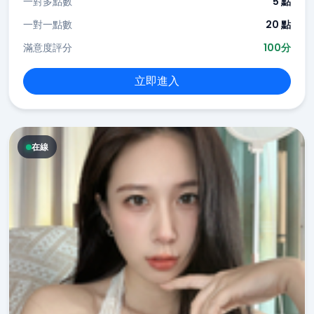
一對多點數
5 點
一對一點數
20 點
滿意度評分
100分
立即進入
在線