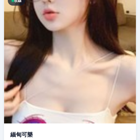
在線
緬甸可樂