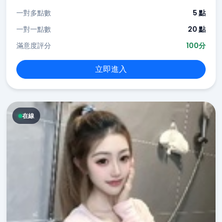
一對多點數
5 點
一對一點數
20 點
滿意度評分
100分
立即進入
在線