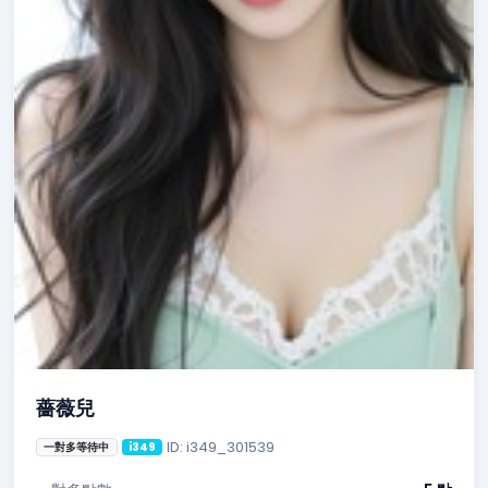
薔薇兒
ID: i349_301539
一對多等待中
i349