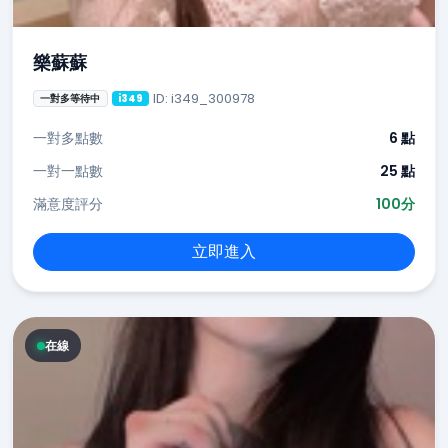
樂蘇蘇
ID: i349_300978
一對多等待中
i349
一對多點數
6 點
一對一點數
25 點
滿意度評分
100分
立即進入
在線