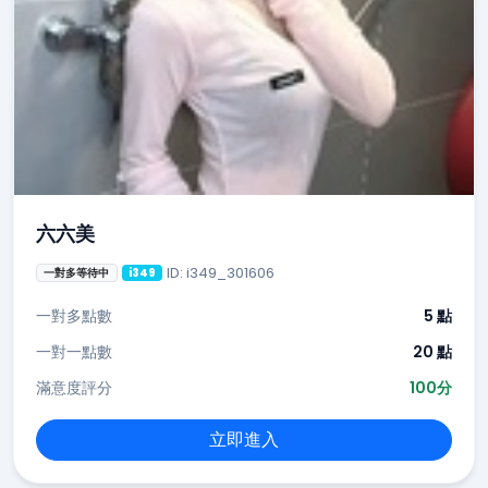
六六美
ID: i349_301606
一對多等待中
i349
一對多點數
5 點
一對一點數
20 點
滿意度評分
100分
立即進入