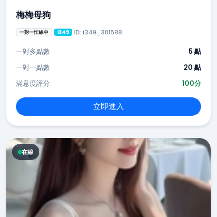
梅梅母狗
ID: i349_301588
一對一忙線中
i349
一對多點數
5 點
一對一點數
20 點
滿意度評分
100分
立即進入
在線