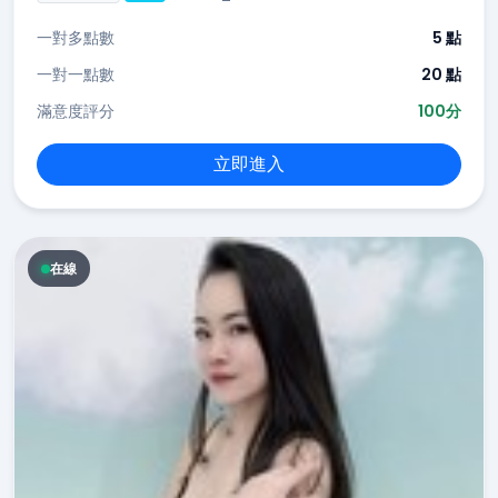
一對多點數
5 點
一對一點數
20 點
滿意度評分
100分
立即進入
在線