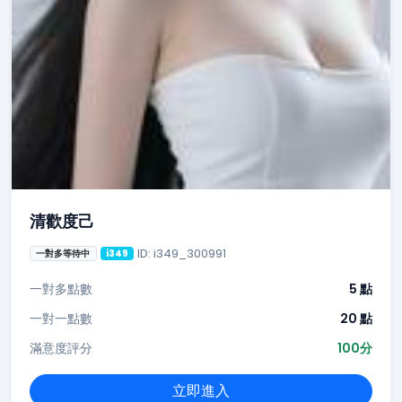
清歡度己
ID: i349_300991
一對多等待中
i349
一對多點數
5 點
一對一點數
20 點
滿意度評分
100分
立即進入