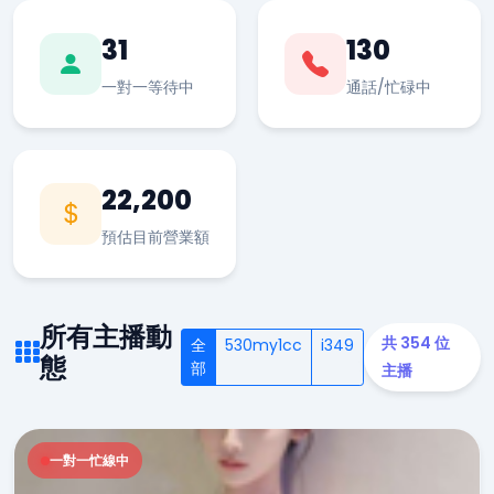
31
130
一對一等待中
通話/忙碌中
22,200
預估目前營業額
所有主播動
共 354 位
全
530my1cc
i349
態
部
主播
一對一忙線中