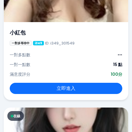
小紅包
ID: i349_301549
一對多等待中
i349
一對多點數
--
一對一點數
15 點
滿意度評分
100分
立即進入
在線