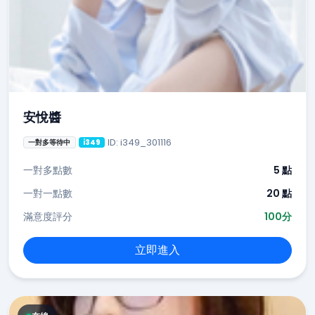
安悅醬
ID: i349_301116
一對多等待中
i349
一對多點數
5 點
一對一點數
20 點
滿意度評分
100分
立即進入