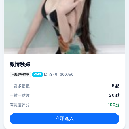
激情騷婦
ID: i349_300750
一對多等待中
i349
一對多點數
5 點
一對一點數
20 點
滿意度評分
100分
立即進入