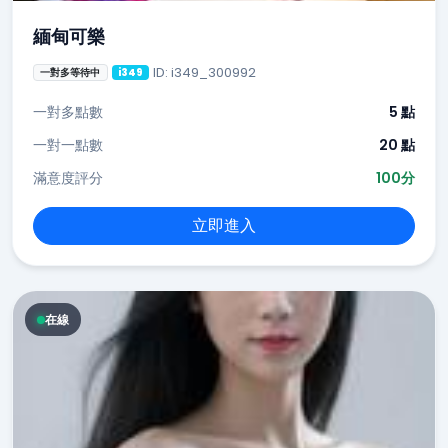
緬甸可樂
ID: i349_300992
一對多等待中
i349
一對多點數
5 點
一對一點數
20 點
滿意度評分
100分
立即進入
在線