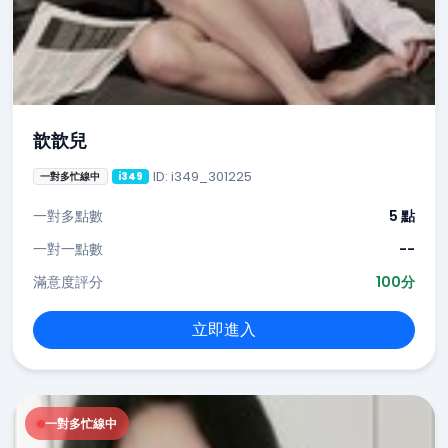
歆歆兒
ID: i349_301225
一對多忙線中
i349
一對多點數
5 點
一對一點數
--
滿意度評分
100分
立即進入
一對多忙線中