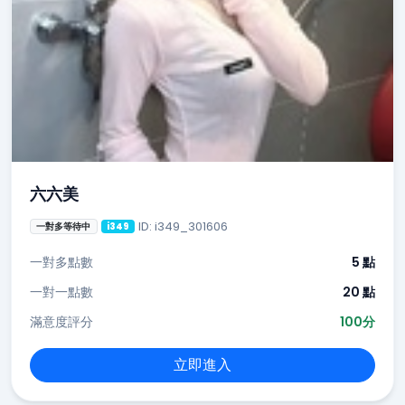
六六美
ID: i349_301606
一對多等待中
i349
一對多點數
5 點
一對一點數
20 點
滿意度評分
100分
立即進入