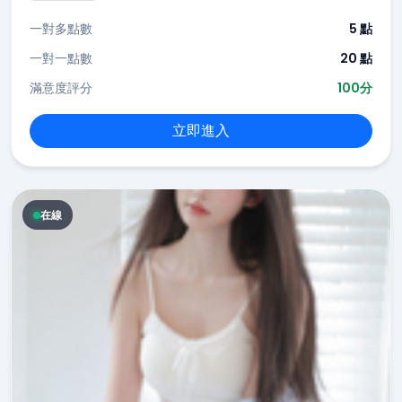
一對多點數
5 點
一對一點數
20 點
滿意度評分
100分
立即進入
在線