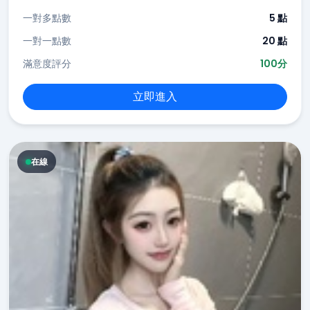
一對多點數
5 點
一對一點數
20 點
滿意度評分
100分
立即進入
在線