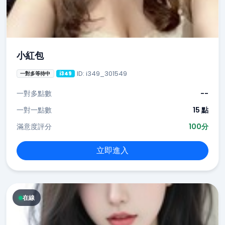
小紅包
ID: i349_301549
一對多等待中
i349
一對多點數
--
一對一點數
15 點
滿意度評分
100分
立即進入
在線