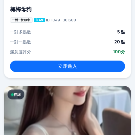
梅梅母狗
ID: i349_301588
一對一忙線中
i349
一對多點數
5 點
一對一點數
20 點
滿意度評分
100分
立即進入
在線