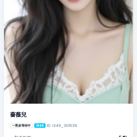
薔薇兒
ID: i349_301539
一對多等待中
i349