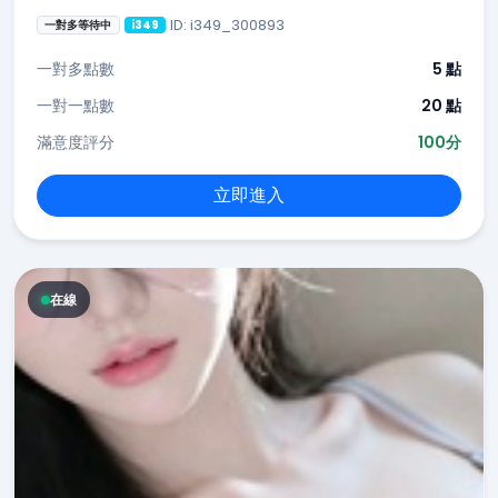
ID: i349_300893
一對多等待中
i349
一對多點數
5 點
一對一點數
20 點
滿意度評分
100分
立即進入
在線