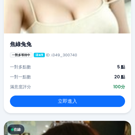
焦綠兔兔
ID: i349_300740
一對多等待中
i349
一對多點數
5 點
一對一點數
20 點
滿意度評分
100分
立即進入
在線