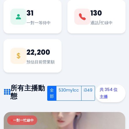
31
130
一對一等待中
通話/忙碌中
22,200
預估目前營業額
所有主播動
共 354 位
全
530my1cc
i349
態
部
主播
一對一忙線中