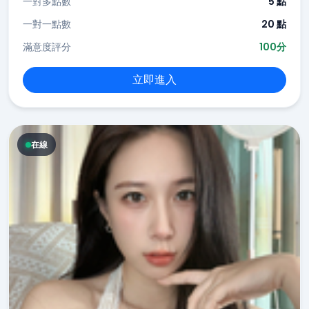
一對多點數
5 點
一對一點數
20 點
滿意度評分
100分
立即進入
在線