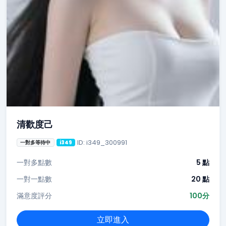
清歡度己
ID: i349_300991
一對多等待中
i349
一對多點數
5 點
一對一點數
20 點
滿意度評分
100分
立即進入