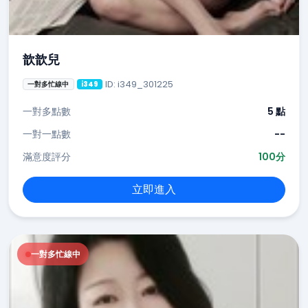
歆歆兒
ID: i349_301225
一對多忙線中
i349
一對多點數
5 點
一對一點數
--
滿意度評分
100分
立即進入
一對多忙線中