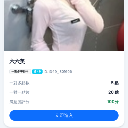
六六美
ID: i349_301606
一對多等待中
i349
一對多點數
5 點
一對一點數
20 點
滿意度評分
100分
立即進入