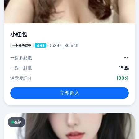
小紅包
ID: i349_301549
一對多等待中
i349
一對多點數
--
一對一點數
15 點
滿意度評分
100分
立即進入
在線