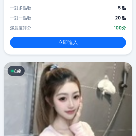
一對多點數
5 點
一對一點數
20 點
滿意度評分
100分
立即進入
在線