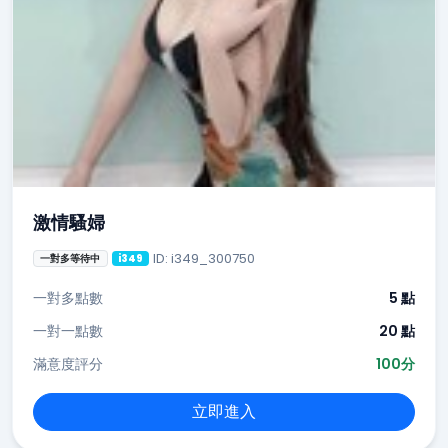
激情騷婦
ID: i349_300750
一對多等待中
i349
一對多點數
5 點
一對一點數
20 點
滿意度評分
100分
立即進入