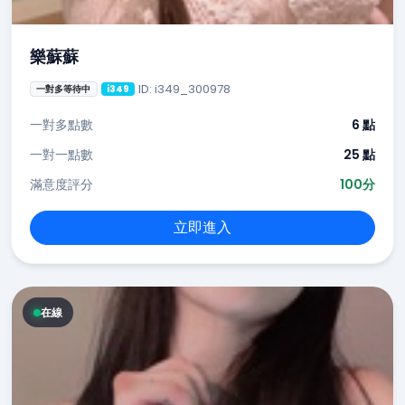
樂蘇蘇
ID: i349_300978
一對多等待中
i349
一對多點數
6 點
一對一點數
25 點
滿意度評分
100分
立即進入
在線