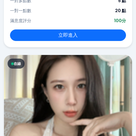
一對多點數
5 點
一對一點數
20 點
滿意度評分
100分
立即進入
在線