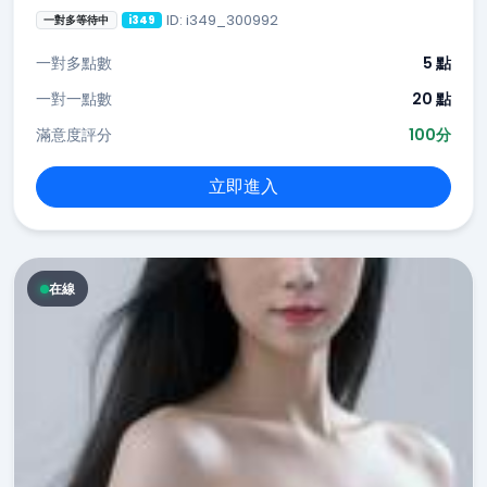
ID: i349_300992
一對多等待中
i349
一對多點數
5 點
一對一點數
20 點
滿意度評分
100分
立即進入
在線