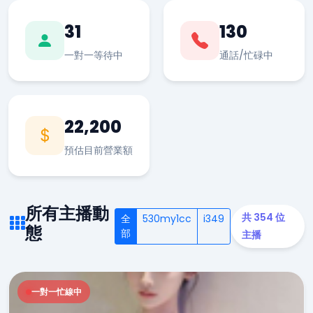
31
130
一對一等待中
通話/忙碌中
22,200
預估目前營業額
所有主播動
共 354 位
全
530my1cc
i349
態
部
主播
一對一忙線中