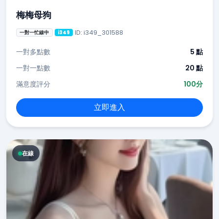
梅梅母狗
ID: i349_301588
一對一忙線中
i349
一對多點數
5 點
一對一點數
20 點
滿意度評分
100分
立即進入
在線