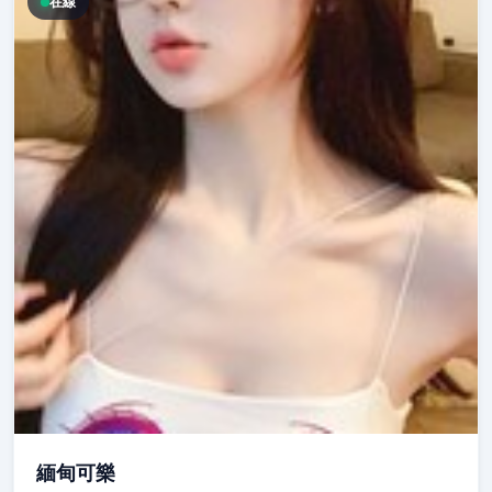
在線
緬甸可樂