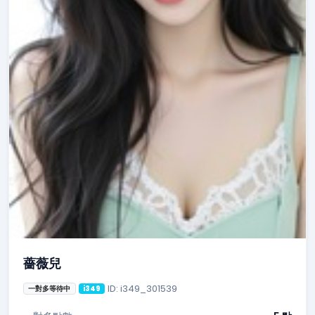
薔薇兒
ID: i349_301539
一對多等待中
i349