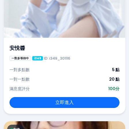
安悅醬
ID: i349_301116
一對多等待中
i349
一對多點數
5 點
一對一點數
20 點
滿意度評分
100分
立即進入