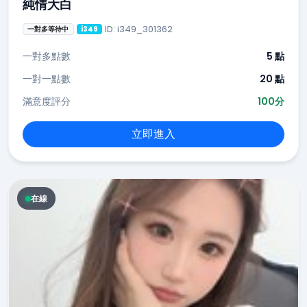
純情大白
ID: i349_301362
一對多等待中
i349
一對多點數
5 點
一對一點數
20 點
滿意度評分
100分
立即進入
在線