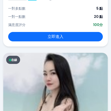
一對多點數
5 點
一對一點數
20 點
滿意度評分
100分
立即進入
在線