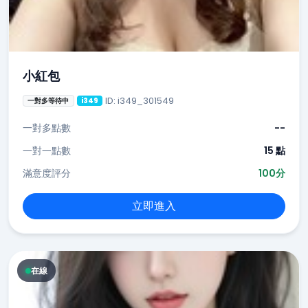
小紅包
ID: i349_301549
一對多等待中
i349
一對多點數
--
一對一點數
15 點
滿意度評分
100分
立即進入
在線