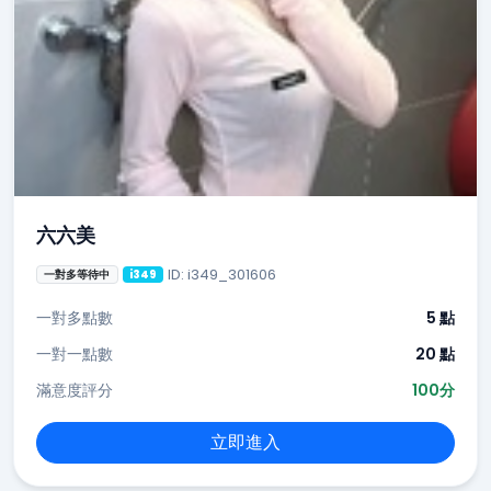
六六美
ID: i349_301606
一對多等待中
i349
一對多點數
5 點
一對一點數
20 點
滿意度評分
100分
立即進入