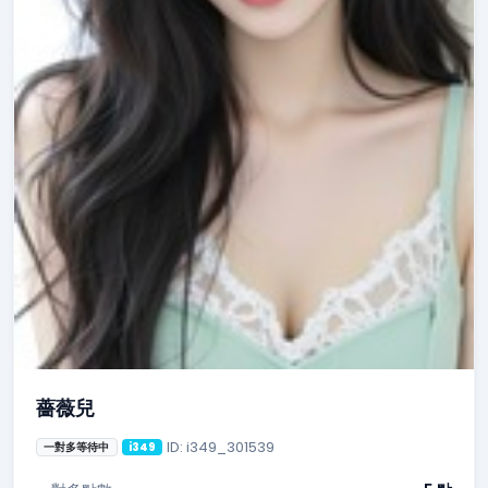
薔薇兒
ID: i349_301539
一對多等待中
i349