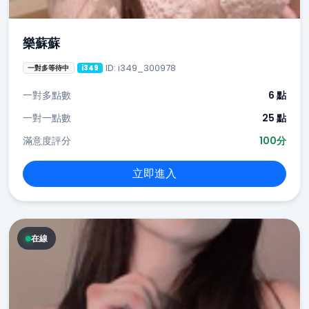
樂蘇蘇
ID: i349_300978
一對多等待中
i349
一對多點數
6 點
一對一點數
25 點
滿意度評分
100分
立即進入
在線