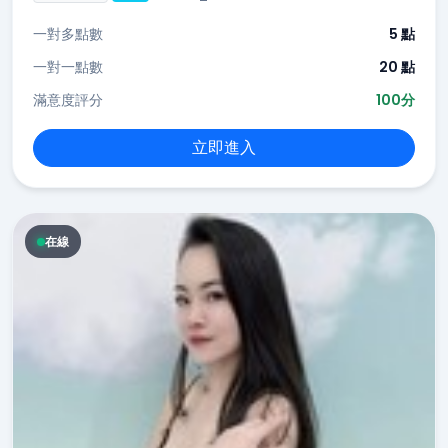
一對多點數
5 點
一對一點數
20 點
滿意度評分
100分
立即進入
在線