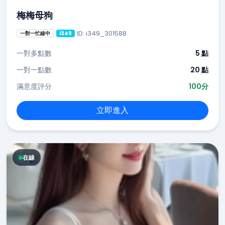
梅梅母狗
ID: i349_301588
一對一忙線中
i349
一對多點數
5 點
一對一點數
20 點
滿意度評分
100分
立即進入
在線