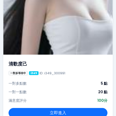
清歡度己
ID: i349_300991
一對多等待中
i349
一對多點數
5 點
一對一點數
20 點
滿意度評分
100分
立即進入