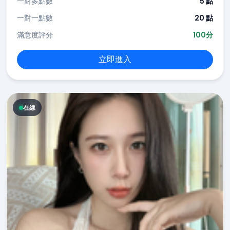
一對多點數
5 點
一對一點數
20 點
滿意度評分
100分
立即進入
在線