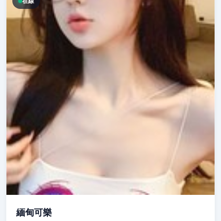
在線
緬甸可樂