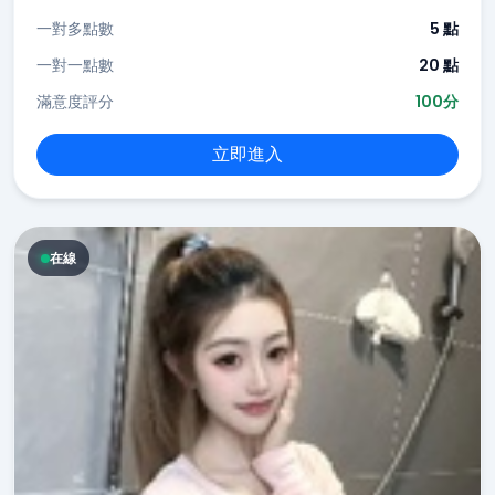
一對多點數
5 點
一對一點數
20 點
滿意度評分
100分
立即進入
在線