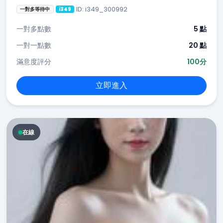
ID: i349_300992
一對多等待中
i349
一對多點數
5 點
一對一點數
20 點
滿意度評分
100分
立即進入
在線