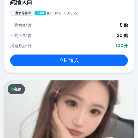
純情大白
ID: i349_301362
一對多等待中
i349
一對多點數
5 點
一對一點數
20 點
滿意度評分
100分
立即進入
在線