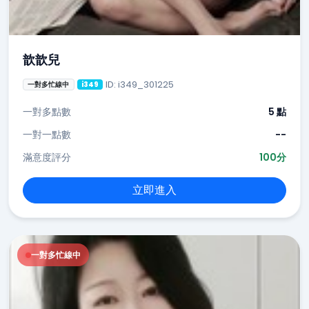
歆歆兒
ID: i349_301225
一對多忙線中
i349
一對多點數
5 點
一對一點數
--
滿意度評分
100分
立即進入
一對多忙線中