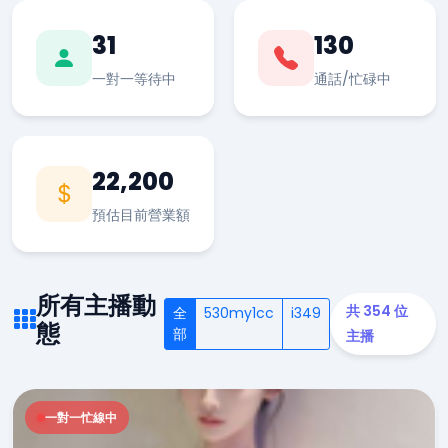
31
130
一對一等待中
通話/忙碌中
22,200
預估目前營業額
所有主播動
共 354 位
全
530my1cc
i349
態
部
主播
一對一忙線中