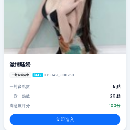
激情騷婦
ID: i349_300750
一對多等待中
i349
一對多點數
5 點
一對一點數
20 點
滿意度評分
100分
立即進入