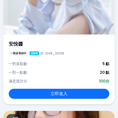
安悅醬
ID: i349_301116
一對多等待中
i349
一對多點數
5 點
一對一點數
20 點
滿意度評分
100分
立即進入