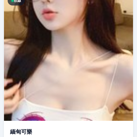
在線
緬甸可樂