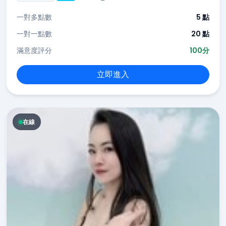
一對多點數
5 點
一對一點數
20 點
滿意度評分
100分
立即進入
在線