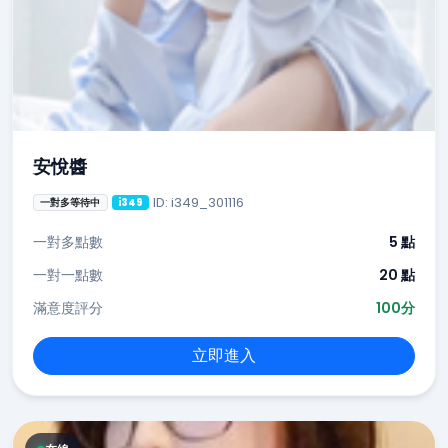
安悅醬
ID: i349_301116
一對多等待中
i349
一對多點數
5 點
一對一點數
20 點
滿意度評分
100分
立即進入