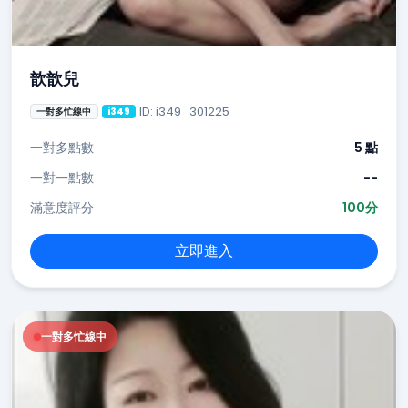
歆歆兒
ID: i349_301225
一對多忙線中
i349
一對多點數
5 點
一對一點數
--
滿意度評分
100分
立即進入
一對多忙線中