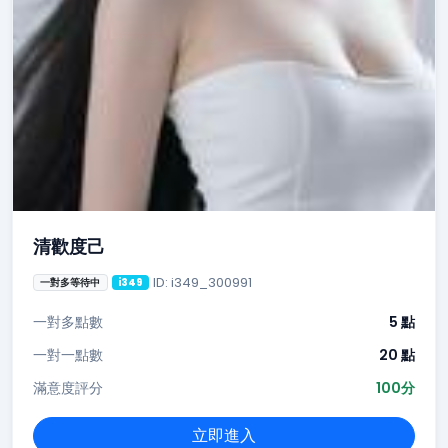
清歡度己
ID: i349_300991
一對多等待中
i349
一對多點數
5 點
一對一點數
20 點
滿意度評分
100分
立即進入