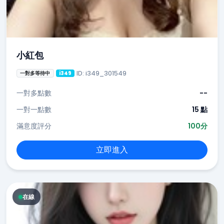
小紅包
ID: i349_301549
一對多等待中
i349
一對多點數
--
一對一點數
15 點
滿意度評分
100分
立即進入
在線