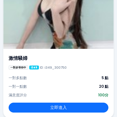
激情騷婦
ID: i349_300750
一對多等待中
i349
一對多點數
5 點
一對一點數
20 點
滿意度評分
100分
立即進入