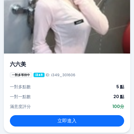
六六美
ID: i349_301606
一對多等待中
i349
一對多點數
5 點
一對一點數
20 點
滿意度評分
100分
立即進入