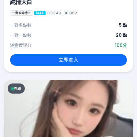
純情大白
ID: i349_301362
一對多等待中
i349
一對多點數
5 點
一對一點數
20 點
滿意度評分
100分
立即進入
在線