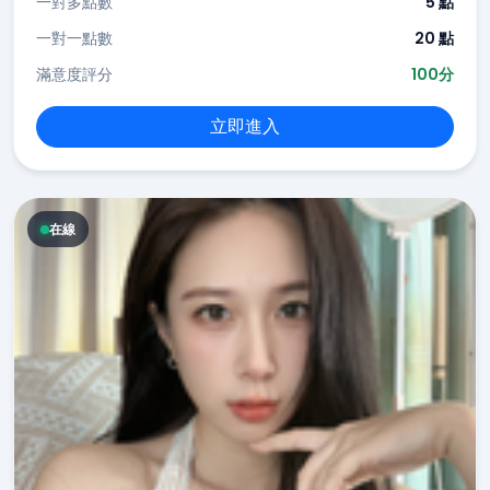
一對多點數
5 點
一對一點數
20 點
滿意度評分
100分
立即進入
在線