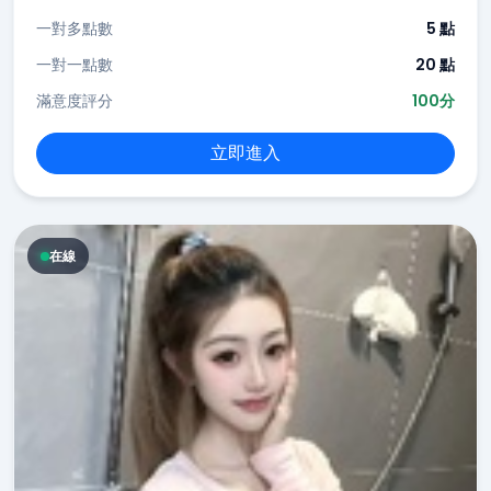
一對多點數
5 點
一對一點數
20 點
滿意度評分
100分
立即進入
在線