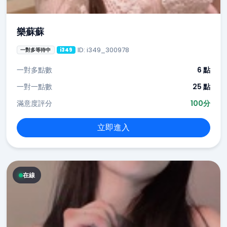
樂蘇蘇
ID: i349_300978
一對多等待中
i349
一對多點數
6 點
一對一點數
25 點
滿意度評分
100分
立即進入
在線