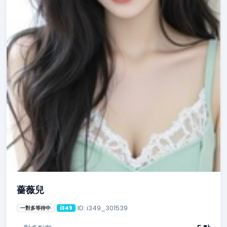
薔薇兒
ID: i349_301539
一對多等待中
i349