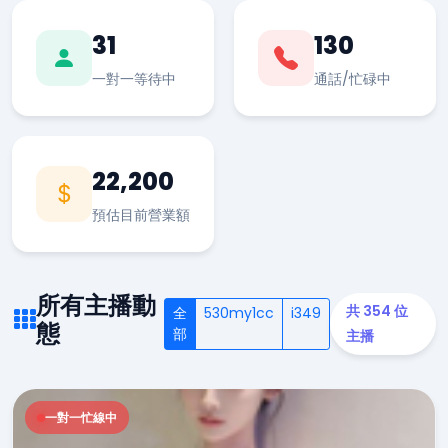
31
130
一對一等待中
通話/忙碌中
22,200
預估目前營業額
所有主播動
共 354 位
全
530my1cc
i349
態
部
主播
一對一忙線中