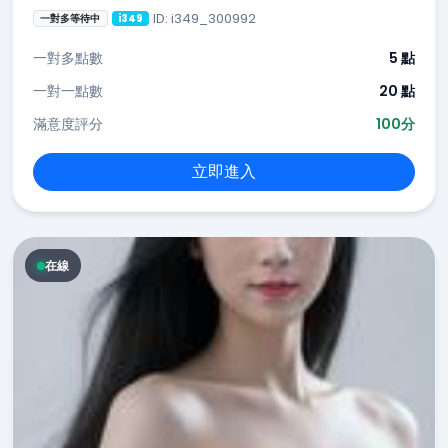
ID: i349_300992
一對多等待中
i349
一對多點數
5 點
一對一點數
20 點
滿意度評分
100分
立即進入
在線