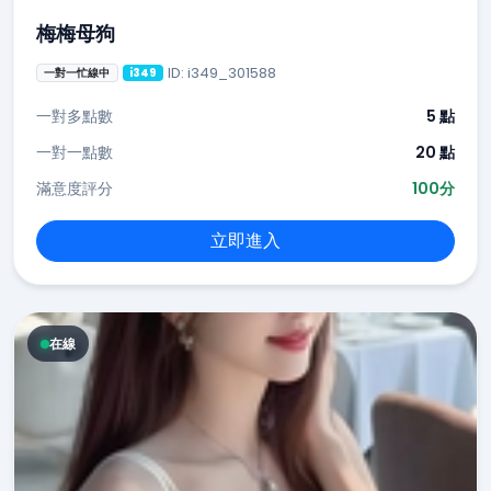
梅梅母狗
ID: i349_301588
一對一忙線中
i349
一對多點數
5 點
一對一點數
20 點
滿意度評分
100分
立即進入
在線